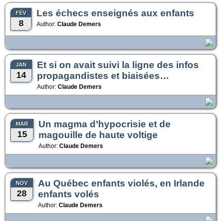
Les échecs enseignés aux enfants
FÉV
8
Author:
Claude Demers
Et si on avait suivi la ligne des infos
JAN
14
propagandistes et biaisées…
Author:
Claude Demers
Un magma d’hypocrisie et de
MAR
15
magouille de haute voltige
Author:
Claude Demers
Au Québec enfants violés, en Irlande
NOV
28
enfants volés
Author:
Claude Demers