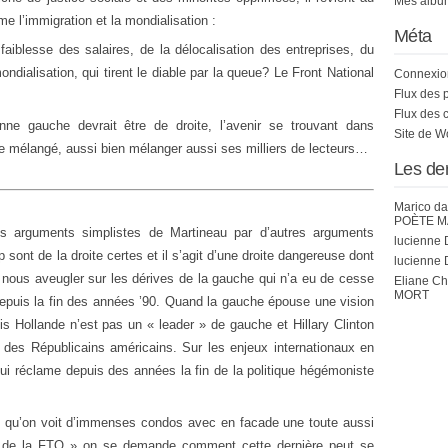
Mes album
 l’immigration et la mondialisation :
Méta
 faiblesse des salaires, de la délocalisation des entreprises, du
ialisation, qui tirent le diable par la queue? Le Front National
Connexio
Flux des 
Flux des 
nne gauche devrait être de droite, l’avenir se trouvant dans
Site de 
être mélangé, aussi bien mélanger aussi ses milliers de lecteurs…
Les de
Marico
da
POÈTE M
les arguments simplistes de Martineau par d’autres arguments
lucienne 
sont de la droite certes et il s’agit d’une droite dangereuse dont
lucienne 
s nous aveugler sur les dérives de la gauche qui n’a eu de cesse
Eliane C
MORT
depuis la fin des années ’90. Quand la gauche épouse une vision
is Hollande n’est pas un « leader » de gauche et Hillary Clinton
des Républicains américains. Sur les enjeux internationaux en
qui réclame depuis des années la fin de la politique hégémoniste
 qu’on voit d’immenses condos avec en facade une toute aussi
é de la FTQ » on se demande comment cette dernière peut se