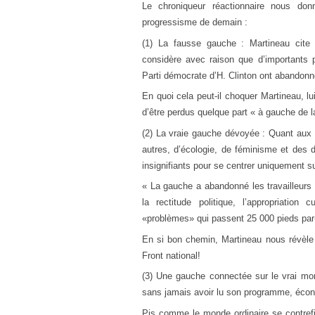
Le chroniqueur réactionnaire nous don
progressisme de demain :
(1) La fausse gauche : Martineau cite 
considère avec raison que d’importants p
Parti démocrate d’H. Clinton ont abandonné 
En quoi cela peut-il choquer Martineau, 
d’être perdus quelque part « à gauche de l
(2) La vraie gauche dévoyée : Quant aux p
autres, d’écologie, de féminisme et des d
insignifiants pour se centrer uniquement su
« La gauche a abandonné les travailleurs 
la rectitude politique, l’appropriatio
«problèmes» qui passent 25 000 pieds par
En si bon chemin, Martineau nous révèle e
Front national!
(3) Une gauche connectée sur le vrai mo
sans jamais avoir lu son programme, écono
Pis comme le monde ordinaire se contrefic