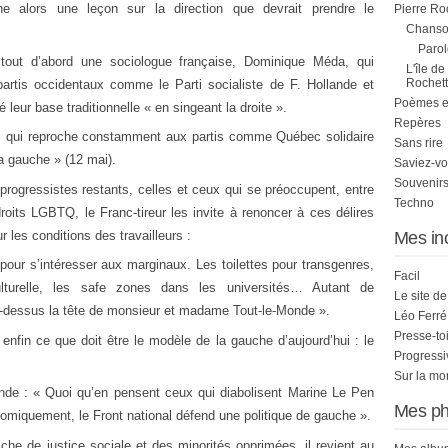
ne alors une leçon sur la direction que devrait prendre le
Pierre Ro
Chanson
Parol
tout d’abord une sociologue française, Dominique Méda, qui
L'île de
Rochett
artis occidentaux comme le Parti socialiste de F. Hollande et
Poèmes et 
leur base traditionnelle « en singeant la droite ».
Repères
lui qui reproche constamment aux partis comme Québec solidaire
Sans rire
a gauche » (12 mai).
Saviez-vo
Souvenirs
rogressistes restants, celles et ceux qui se préoccupent, entre
Techno
roits LGBTQ, le Franc-tireur les invite à renoncer à ces délires
r les conditions des travailleurs :
Mes in
pour s’intéresser aux marginaux. Les toilettes pour transgenres,
Facil
n culturelle, les safe zones dans les universités… Autant de
Le site d
-dessus la tête de monsieur et madame Tout-le-Monde ».
Léo Ferré
Presse-to
nfin ce que doit être le modèle de la gauche d’aujourd’hui : le
Progress
Sur la mo
nde : « Quoi qu’en pensent ceux qui diabolisent Marine Le Pen
Mes ph
miquement, le Front national défend une politique de gauche ».
he de justice sociale et des minorités opprimées, il revient au