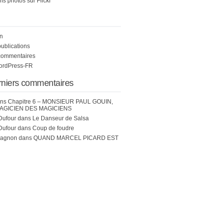
s photos sur Flickr
n
publications
commentaires
WordPress-FR
rniers commentaires
ns
Chapitre 6 – MONSIEUR PAUL GOUIN,
AGICIEN DES MAGICIENS
Dufour
dans
Le Danseur de Salsa
Dufour
dans
Coup de foudre
hagnon
dans
QUAND MARCEL PICARD EST