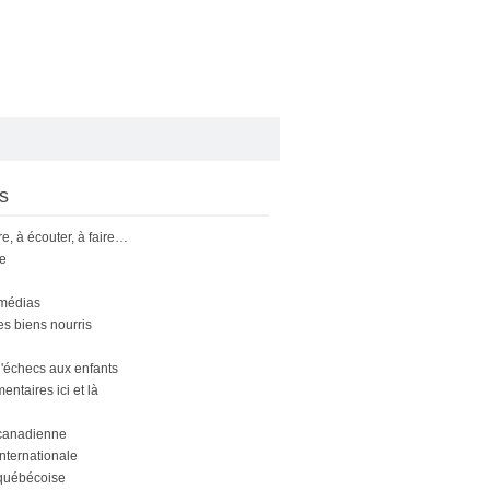
s
ire, à écouter, à faire…
le
 médias
s biens nourris
'échecs aux enfants
ntaires ici et là
canadienne
nternationale
québécoise