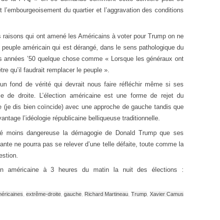
 l’embourgeoisement du quartier et l’aggravation des conditions
s raisons qui ont amené les Américains à voter pour Trump on ne
le peuple américain qui est dérangé, dans le sens pathologique du
des années ’50 quelque chose comme « Lorsque les généraux ont
tre qu’il faudrait remplacer le peuple ».
n fond de vérité qui devrait nous faire réfléchir même si ses
e de droite. L’élection américaine est une forme de rejet du
e (je dis bien coïncide) avec une approche de gauche tandis que
vantage l’idéologie républicaine belliqueuse traditionnelle.
jugé moins dangereuse la démagogie de Donald Trump que ses
nte ne pourra pas se relever d’une telle défaite, toute comme la
estion.
ection américaine à 3 heures du matin la nuit des élections :
méricaines
,
extrême-droite
,
gauche
,
Richard Martineau
,
Trump
,
Xavier Camus