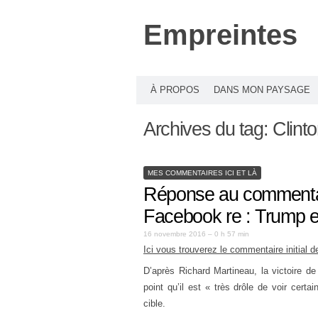
Empreintes
À PROPOS
DANS MON PAYSAGE
Archives du tag:
Clint
MES COMMENTAIRES ICI ET LÀ
Réponse au commenta
Facebook re : Trump e
16 novembre 2016 – 0 h 57 min
Ici vous trouverez le commentaire initial
D’après Richard Martineau, la victoire de
point qu’il est « très drôle de voir cer
cible.