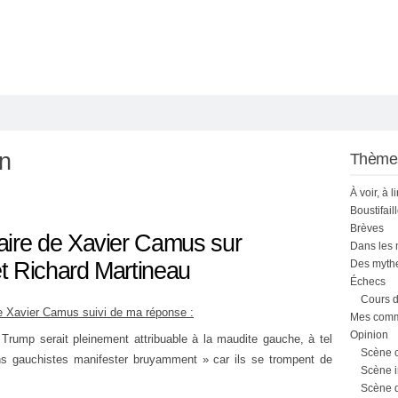
on
Thème
À voir, à l
Boustifail
Brèves
ire de Xavier Camus sur
Dans les
t Richard Martineau
Des mythe
Échecs
Cours d
 de Xavier Camus suivi de ma réponse :
Mes comme
Opinion
 Trump serait pleinement attribuable à la maudite gauche, à tel
Scène 
tains gauchistes manifester bruyamment » car ils se trompent de
Scène i
Scène 