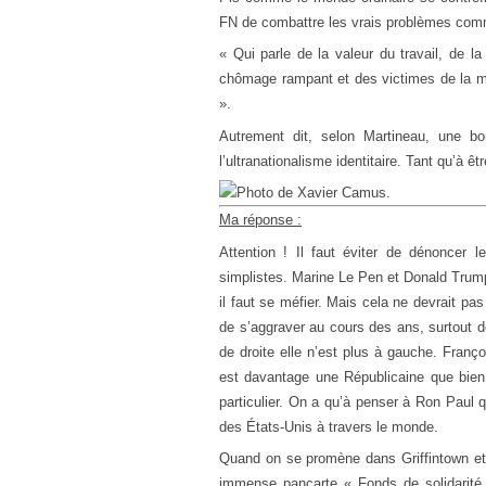
FN de combattre les vrais problèmes comme
« Qui parle de la valeur du travail, de la
chômage rampant et des victimes de la mond
».
Autrement dit, selon Martineau, une bo
l’ultranationalisme identitaire. Tant qu’à 
Ma réponse :
Attention ! Il faut éviter de dénoncer 
simplistes. Marine Le Pen et Donald Trump 
il faut se méfier. Mais cela ne devrait pa
de s’aggraver au cours des ans, surtout 
de droite elle n’est plus à gauche. Franço
est davantage une Républicaine que bien 
particulier. On a qu’à penser à Ron Paul 
des États-Unis à travers le monde.
Quand on se promène dans Griffintown et
immense pancarte « Fonds de solidarit