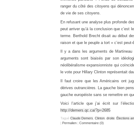
ranger du côté des citoyens qui dénoncent
de vie de ses citoyens.
En refusant une analyse plus profonde de
peut arriver qu’à la conclusion que c’est 
terme. Berthold Brecht disait au début 
raison et que le peuple a tort » c’est peut-ê
Il y a dans les arguments de Martineau u
arguments sont biaisés par son idéologi
néolibéralisme expansionniste qui coïncid
le vote pour Hillary Clinton représentait da
Il faut croire que les Américains ont 
dérives outrancières. La gauche bien pensa
gauche européiste sans se remettre en qu
Voici l’article que j’ai écrit sur l’él
http://demers.qc.ca/?p=2685
Tagué
Claude Demers
,
Clinton
,
droite
,
Élections a
|
Permalien
|
Commentaire (0)