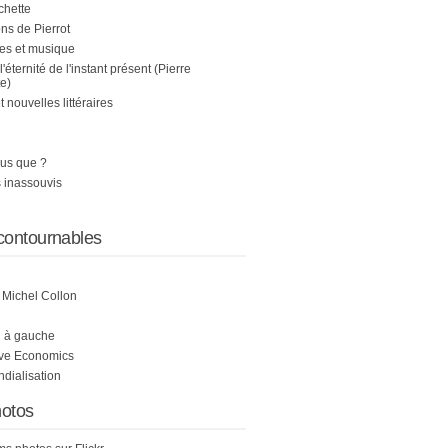
chette
s de Pierrot
es et musique
 l'éternité de l'instant présent (Pierre
e)
nouvelles littéraires
us que ?
 inassouvis
contournables
e Michel Collon
i à gauche
ive Economics
ndialisation
otos