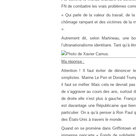
FN de combattre les vrais problèmes comme
« Qui parle de la valeur du travail, de la
chômage rampant et des victimes de la mond
».
Autrement dit, selon Martineau, une bo
l’ultranationalisme identitaire. Tant qu’à 
Ma réponse :
Attention ! Il faut éviter de dénoncer 
simplistes. Marine Le Pen et Donald Trump 
il faut se méfier. Mais cela ne devrait pa
de s’aggraver au cours des ans, surtout 
de droite elle n’est plus à gauche. Franço
est davantage une Républicaine que bien 
particulier. On a qu’à penser à Ron Paul 
des États-Unis à travers le monde.
Quand on se promène dans Griffintown et
immense pancarte « Fonds de solidarit