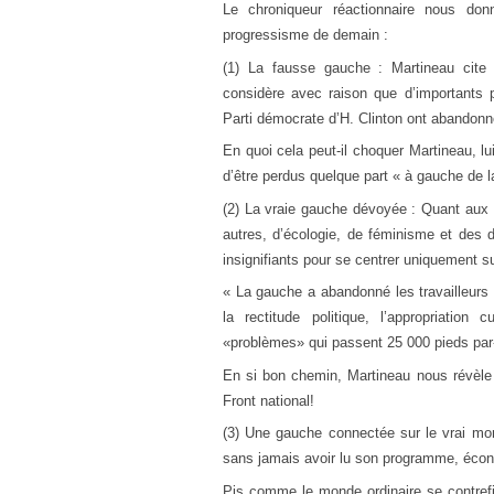
Le chroniqueur réactionnaire nous don
progressisme de demain :
(1) La fausse gauche : Martineau cite 
considère avec raison que d’importants p
Parti démocrate d’H. Clinton ont abandonné 
En quoi cela peut-il choquer Martineau, 
d’être perdus quelque part « à gauche de l
(2) La vraie gauche dévoyée : Quant aux p
autres, d’écologie, de féminisme et des d
insignifiants pour se centrer uniquement su
« La gauche a abandonné les travailleurs 
la rectitude politique, l’appropriatio
«problèmes» qui passent 25 000 pieds par
En si bon chemin, Martineau nous révèle e
Front national!
(3) Une gauche connectée sur le vrai mo
sans jamais avoir lu son programme, écono
Pis comme le monde ordinaire se contrefic