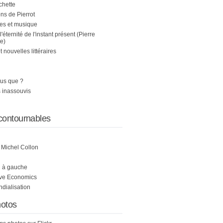
chette
s de Pierrot
es et musique
 l'éternité de l'instant présent (Pierre
e)
nouvelles littéraires
us que ?
 inassouvis
contournables
e Michel Collon
i à gauche
ive Economics
ndialisation
otos