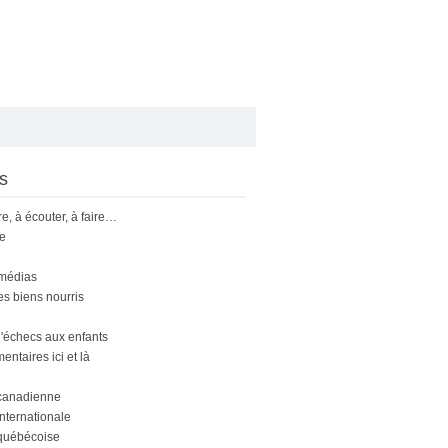
s
ire, à écouter, à faire…
le
 médias
s biens nourris
'échecs aux enfants
ntaires ici et là
canadienne
nternationale
québécoise