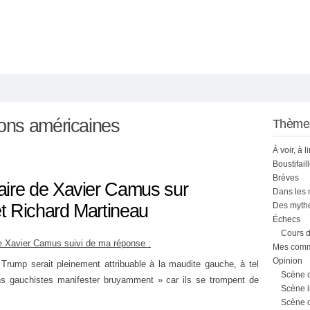
ions américaines
Thème
À voir, à l
Boustifail
Brèves
ire de Xavier Camus sur
Dans les
t Richard Martineau
Des mythe
Échecs
Cours d
 de Xavier Camus suivi de ma réponse :
Mes comme
Opinion
 Trump serait pleinement attribuable à la maudite gauche, à tel
Scène 
tains gauchistes manifester bruyamment » car ils se trompent de
Scène i
Scène 