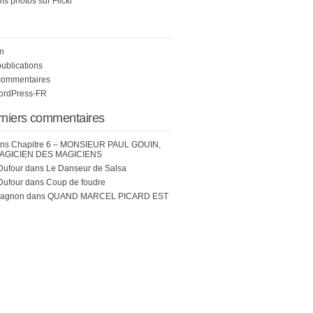
s photos sur Flickr
n
publications
commentaires
WordPress-FR
rniers commentaires
ns
Chapitre 6 – MONSIEUR PAUL GOUIN,
AGICIEN DES MAGICIENS
Dufour
dans
Le Danseur de Salsa
Dufour
dans
Coup de foudre
hagnon
dans
QUAND MARCEL PICARD EST