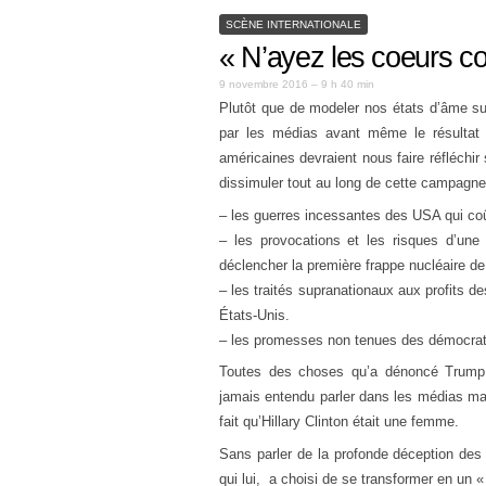
SCÈNE INTERNATIONALE
« N’ayez les coeurs co
9 novembre 2016 – 9 h 40 min
Plutôt que de modeler nos états d’âme su
par les médias avant même le résultat f
américaines devraient nous faire réfléch
dissimuler tout au long de cette campagne
– les guerres incessantes des USA qui coût
– les provocations et les risques d’un
déclencher la première frappe nucléaire de
– les traités supranationaux aux profits d
États-Unis.
– les promesses non tenues des démocrates
Toutes des choses qu’a dénoncé Trump 
jamais entendu parler dans les médias mai
fait qu’Hillary Clinton était une femme.
Sans parler de la profonde déception des
qui lui, a choisi de se transformer en un «