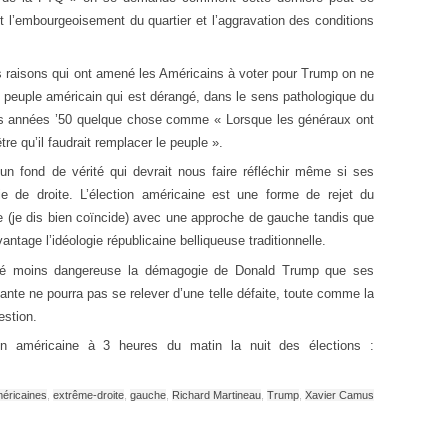
 l’embourgeoisement du quartier et l’aggravation des conditions
s raisons qui ont amené les Américains à voter pour Trump on ne
le peuple américain qui est dérangé, dans le sens pathologique du
des années ’50 quelque chose comme « Lorsque les généraux ont
tre qu’il faudrait remplacer le peuple ».
n fond de vérité qui devrait nous faire réfléchir même si ses
e de droite. L’élection américaine est une forme de rejet du
e (je dis bien coïncide) avec une approche de gauche tandis que
vantage l’idéologie républicaine belliqueuse traditionnelle.
jugé moins dangereuse la démagogie de Donald Trump que ses
nte ne pourra pas se relever d’une telle défaite, toute comme la
estion.
ection américaine à 3 heures du matin la nuit des élections :
méricaines
,
extrême-droite
,
gauche
,
Richard Martineau
,
Trump
,
Xavier Camus