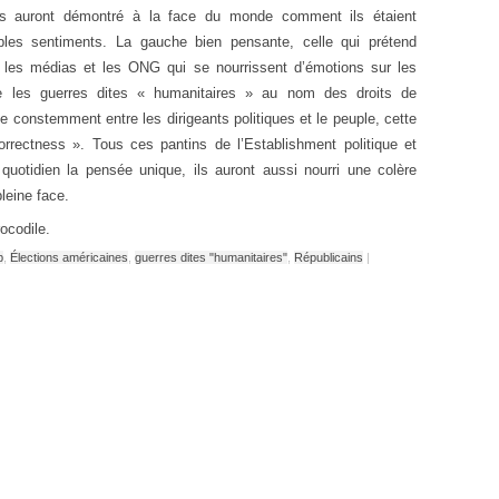
rs auront démontré à la face du monde comment ils étaient
les sentiments. La gauche bien pensante, celle qui prétend
 les médias et les ONG qui se nourrissent d’émotions sur les
fie les guerres dites « humanitaires » au nom des droits de
 constemment entre les dirigeants politiques et le peuple, cette
rrectness ». Tous ces pantins de l’Establishment politique et
uotidien la pensée unique, ils auront aussi nourri une colère
leine face.
ocodile.
p
,
Élections américaines
,
guerres dites "humanitaires"
,
Républicains
|