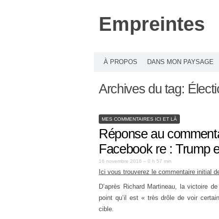
Empreintes
À PROPOS
DANS MON PAYSAGE
Archives du tag:
Élect
MES COMMENTAIRES ICI ET LÀ
Réponse au commenta
Facebook re : Trump e
16 novembre 2016 – 0 h 57 min
Ici vous trouverez le commentaire initial
D’après Richard Martineau, la victoire de
point qu’il est « très drôle de voir cer
cible.