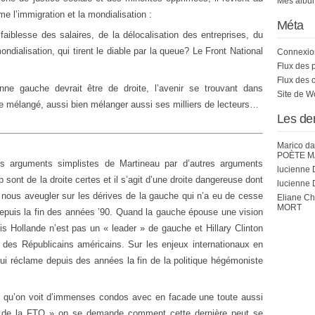
Mes album
 l’immigration et la mondialisation :
Méta
 faiblesse des salaires, de la délocalisation des entreprises, du
ialisation, qui tirent le diable par la queue? Le Front National
Connexio
Flux des 
Flux des 
nne gauche devrait être de droite, l’avenir se trouvant dans
Site de 
être mélangé, aussi bien mélanger aussi ses milliers de lecteurs…
Les de
Marico
da
POÈTE M
les arguments simplistes de Martineau par d’autres arguments
lucienne 
sont de la droite certes et il s’agit d’une droite dangereuse dont
lucienne 
s nous aveugler sur les dérives de la gauche qui n’a eu de cesse
Eliane C
MORT
depuis la fin des années ’90. Quand la gauche épouse une vision
is Hollande n’est pas un « leader » de gauche et Hillary Clinton
des Républicains américains. Sur les enjeux internationaux en
qui réclame depuis des années la fin de la politique hégémoniste
 qu’on voit d’immenses condos avec en facade une toute aussi
é de la FTQ » on se demande comment cette dernière peut se