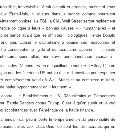
n libre, imprévisible, étroit d’esprit et arrogant, raciste si vous
n aux États-Unis, ni ailleurs dans le monde comme pourraient
n-interventionniste. Le FBI, la CIA, Wall Street seront rapidement
neptie politique à leurs « bonnes causes » « humanitaires » et
p de temps avant que les affinités « biologiques » entre Donald
rand jour. Quand le capitalisme a épuisé ses ressources et
 entre conservatisme rigide et démocratisme apparent, il n’hésite
utoritaires soient-elles, même avec une connotation fascisante.
icains les Démocrates en magouillant la victoire d’Hillary Clinton
açon que les électeurs US ont vu à leur disposition pour exprimer
et complètement vendu à Wall Street et au complexe militaro-
 de parler hypocritement en « leur nom ».
 contre l’ « Establishment » US, Républicains et Démocrates
tenu Bernie Sanders contre Trump. C’est là qu’on aurait vu le vrai
es accointances avec l’Amérique de la haute finance.
e américain car peu importe le tempérament et la personnalité de
présidentielles aux États-Unis, ce sont les Démocrates qui en