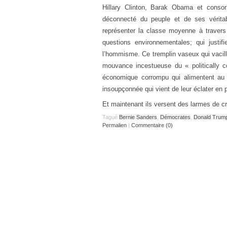
Hillary Clinton, Barak Obama et conso
déconnecté du peuple et de ses véritab
représenter la classe moyenne à travers
questions environnementales; qui justi
l’hommisme. Ce tremplin vaseux qui vacille
mouvance incestueuse du « politically co
économique corrompu qui alimentent au q
insoupçonnée qui vient de leur éclater en p
Et maintenant ils versent des larmes de cr
Tagué
Bernie Sanders
,
Démocrates
,
Donald Trum
Permalien
|
Commentaire (0)