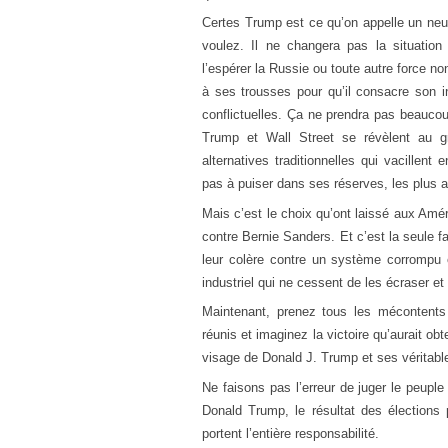
Certes Trump est ce qu’on appelle un neutro
voulez. Il ne changera pas la situatio
l’espérer la Russie ou toute autre force no
à ses trousses pour qu’il consacre son i
conflictuelles. Ça ne prendra pas beaucou
Trump et Wall Street se révèlent au g
alternatives traditionnelles qui vacillent
pas à puiser dans ses réserves, les plus a
Mais c’est le choix qu’ont laissé aux Amér
contre Bernie Sanders. Et c’est la seule f
leur colère contre un système corrompu 
industriel qui ne cessent de les écraser et
Maintenant, prenez tous les mécontents
réunis et imaginez la victoire qu’aurait ob
visage de Donald J. Trump et ses véritabl
Ne faisons pas l’erreur de juger le peupl
Donald Trump, le résultat des élections 
portent l’entière responsabilité.