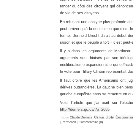
ranger du côté des citoyens qui dénoncent
de vie de ses citoyens.
En refusant une analyse plus profonde de
peut arriver qu’à la conclusion que c’est 
terme. Berthold Brecht disait au début 
raison et que le peuple a tort » c’est peut-ê
Il y a dans les arguments de Martineau u
arguments sont biaisés par son idéologi
néolibéralisme expansionniste qui coïncid
le vote pour Hillary Clinton représentait da
Il faut croire que les Américains ont 
dérives outrancières. La gauche bien pensa
gauche européiste sans se remettre en qu
Voici l’article que j’ai écrit sur l’él
http://demers.qc.ca/?p=2685
Tagué
Claude Demers
,
Clinton
,
droite
,
Élections a
|
Permalien
|
Commentaire (0)