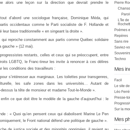
ne alors une leçon sur la direction que devrait prendre le
Pierre Ro
Chanson
Parol
tout d’abord une sociologue française, Dominique Méda, qui
L'île de
Rochett
artis occidentaux comme le Parti socialiste de F. Hollande et
Poèmes et 
leur base traditionnelle « en singeant la droite ».
Repères
lui qui reproche constamment aux partis comme Québec solidaire
Sans rire
a gauche » (12 mai).
Saviez-vo
Souvenirs
rogressistes restants, celles et ceux qui se préoccupent, entre
Techno
roits LGBTQ, le Franc-tireur les invite à renoncer à ces délires
r les conditions des travailleurs :
Mes in
pour s’intéresser aux marginaux. Les toilettes pour transgenres,
Facil
n culturelle, les safe zones dans les universités… Autant de
Le site d
-dessus la tête de monsieur et madame Tout-le-Monde ».
Léo Ferré
Presse-to
nfin ce que doit être le modèle de la gauche d’aujourd’hui : le
Progress
Sur la mo
nde : « Quoi qu’en pensent ceux qui diabolisent Marine Le Pen
Mes ph
miquement, le Front national défend une politique de gauche ».
he de justice sociale et des minorités opprimées, il revient au