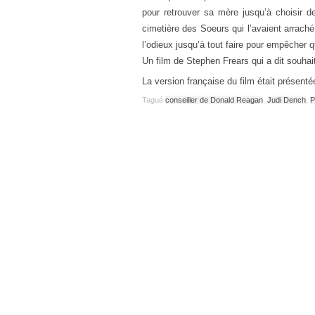
pour retrouver sa mère jusqu’à choisir de
cimetière des Soeurs qui l’avaient arrach
l’odieux jusqu’à tout faire pour empêcher 
Un film de Stephen Frears qui a dit souhait
La version française du film était présent
Tagué
conseiller de Donald Reagan
,
Judi Dench
,
P