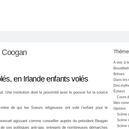
e Coogan
Thème
À voir, à l
Boustifail
Brèves
és, en Irlande enfants volés
Dans les
Des mythe
Échecs
t. Une institution dont la proximité avec le pouvoir fut la source
Cours d
Mes comme
 mère de qui les Soeurs religieuses ont volé l’enfant pour le
Opinion
Scène 
Scène i
mosexuel agissant comme conseiller auprès du président Reagan
Scène 
e de ses politiques anti-gay, entrepris de nombreuses démarches