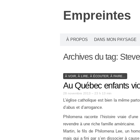
Empreintes
À PROPOS
DANS MON PAYSAGE
Archives du tag:
Stev
À VOIR, À LIRE, À ÉCOUTER, À FAIRE...
Au Québec enfants viol
28 novembre 2013 – 23 h 13 min
L’église catholique est bien la même partou
d’abus et d’arrogance.
Philomena raconte l’histoire vraie d’une
revendre à une riche famille américaine.
Martin, le fils de Philomena Lee, un ho
mais qui a fini par s’en dissocier à caus