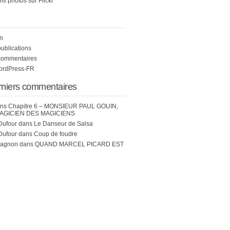
s photos sur Flickr
n
publications
commentaires
WordPress-FR
rniers commentaires
ns
Chapitre 6 – MONSIEUR PAUL GOUIN,
AGICIEN DES MAGICIENS
Dufour
dans
Le Danseur de Salsa
Dufour
dans
Coup de foudre
hagnon
dans
QUAND MARCEL PICARD EST