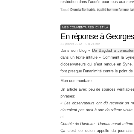
restriction dans l’accès pour tous aux serv
Tagué
Djemila Benhabib
,
égalité homme femme
,
lai
MES COMMENTAIRES ICI ET LÀ
En réponse à Georges
21 janvier 2012 – 0 h 24 min
Dans son blog «
De Bagdad à Jérusalem 
dans un texte intitulé « Comment la Syrie
d’observateurs qui s’est rendue en Syrie. 
font presque l’unanimité contre le point de 
Mon commentaire :
Un article avec peu de sources vérifiable
phrases:
«
Les observateurs ont dû recevoir un me
n’auraient pas droit à une deuxième visite
et
Comble de l’histoire : Damas aurait même e
Ça c’est ce qu’on appelle du journali