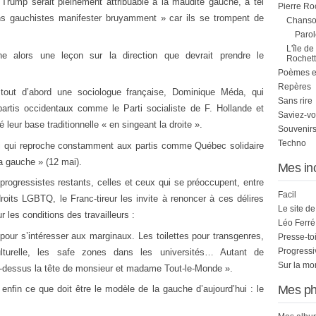
 Trump serait pleinement attribuable à la maudite gauche, à tel
Pierre Ro
tains gauchistes manifester bruyamment » car ils se trompent de
Chanson
Parol
L'île de
ne alors une leçon sur la direction que devrait prendre le
Rochett
Poèmes et 
Repères
tout d’abord une sociologue française, Dominique Méda, qui
Sans rire
artis occidentaux comme le Parti socialiste de F. Hollande et
Saviez-vo
leur base traditionnelle « en singeant la droite ».
Souvenirs
Techno
lui qui reproche constamment aux partis comme Québec solidaire
a gauche » (12 mai).
Mes in
rogressistes restants, celles et ceux qui se préoccupent, entre
Facil
roits LGBTQ, le Franc-tireur les invite à renoncer à ces délires
Le site d
r les conditions des travailleurs :
Léo Ferré
pour s’intéresser aux marginaux. Les toilettes pour transgenres,
Presse-to
Progress
n culturelle, les safe zones dans les universités… Autant de
Sur la mo
-dessus la tête de monsieur et madame Tout-le-Monde ».
Mes ph
nfin ce que doit être le modèle de la gauche d’aujourd’hui : le