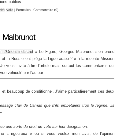
ices publics.
cité
,
voile
|
Permalien
|
Commentaire (0)
 Malbrunot
L’Orient indiscret
» Le Figaro, Georges Malbrunot s’en prend
 et la Russie ont piégé la Ligue arabe ? » à la récente Mission
Je vous invite à lire l’article mais surtout les commentaires qui
vue véhiculé par l’auteur.
s et beaucoup de conditionnel. J’aime particulièrement ces deux
ssage clair de Damas que s’ils embêtaient trop le régime, ils
»
u une sorte de droit de veto sur leur désignation.
sme « rigoureux » ou si vous voulez mon avis, de l’opinion