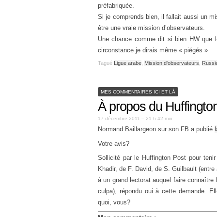
préfabriquée.
Si je comprends bien, il fallait aussi un m
être une vraie mission d’observateurs.
Une chance comme dit si bien HW que le
circonstance je dirais même « piégés »
Tagué
Ligue arabe
,
Mission d'observateurs
,
Russi
MES COMMENTAIRES ICI ET LÀ
À propos du Huffingto
17 décembre 2011 – 21 h 42 min
Normand Baillargeon sur son FB a publié
Votre avis?
Sollicité par le Huffington Post pour te
Khadir, de F. David, de S. Guilbault (entre
à un grand lectorat auquel faire connaître 
culpa), répondu oui à cette demande. Ell
quoi, vous?