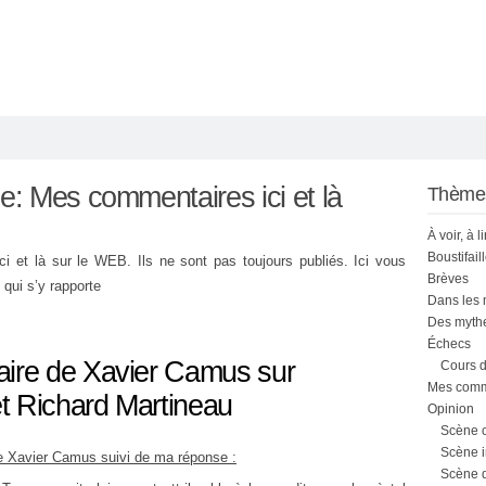
ie:
Mes commentaires ici et là
Thème
À voir, à l
Boustifail
ci et là sur le WEB. Ils ne sont pas toujours publiés. Ici vous
Brèves
 qui s’y rapporte
Dans les
Des mythe
Échecs
ire de Xavier Camus sur
Cours d
Mes comme
t Richard Martineau
Opinion
Scène 
Scène i
 de Xavier Camus suivi de ma réponse :
Scène 