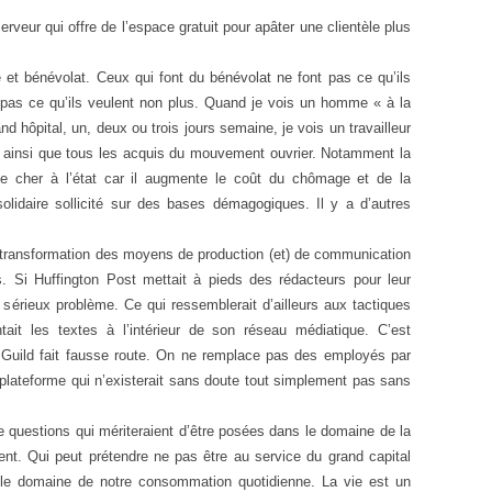
rveur qui offre de l’espace gratuit pour apâter une clientèle plus
é et bénévolat. Ceux qui font du bénévolat ne font pas ce qu’ils
t pas ce qu’ils veulent non plus. Quand je vois un homme « à la
nd hôpital, un, deux ou trois jours semaine, je vois un travailleur
um ainsi que tous les acquis du mouvement ouvrier. Notamment la
te cher à l’état car il augmente le coût du chômage et de la
olidaire sollicité sur des bases démagogiques. Il y a d’autres
a transformation des moyens de production (et) de communication
. Si Huffington Post mettait à pieds des rédacteurs pour leur
 sérieux problème. Ce qui ressemblerait d’ailleurs aux tactiques
ait les textes à l’intérieur de son réseau médiatique. C’est
Guild fait fausse route. On ne remplace pas des employés par
plateforme qui n’existerait sans doute tout simplement pas sans
re questions qui mériteraient d’être posées dans le domaine de la
ent. Qui peut prétendre ne pas être au service du grand capital
le domaine de notre consommation quotidienne. La vie est un