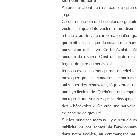
Mon commentaire :
Au premier abord ce n’est pas pire qu’un se
large.
Ce serait une erreur de confondre gratuit
veulent, ni quand ils veulent et ne disen
retraite » au Service d’information d’un gra
qui rejette la politique du salaire minim
convention collective. Ce bénévolat coû
sécurité du revenu. C’est un geste non-s
façons de faire du bénévolat. .
Ici nous avons un cas qui met en relief l
provoquée par les nouvelles technologies
substituer des bénévoles, là je verrais un
anti-syndicales de Québécor qui emprunt
pourquoi il me semble que la Newspaper 
des « bénévoles ». On crée une nouvelle 
ce principe de gratuité.
Sur les principes moraux il y a bien d’aut
publicité, de nos achats, de l’environnem
dans notre société, en commençant par 