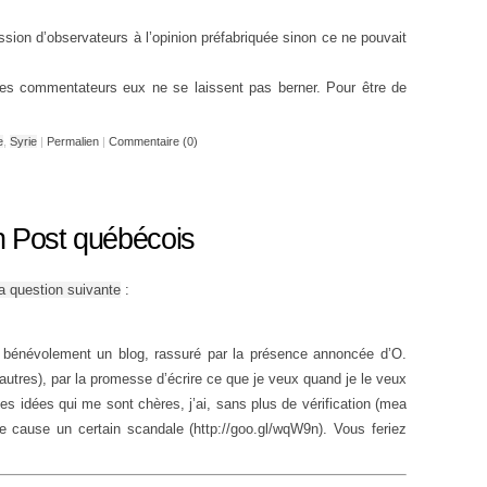
ission d’observateurs à l’opinion préfabriquée sinon ce ne pouvait
s commentateurs eux ne se laissent pas berner. Pour être de
e
,
Syrie
|
Permalien
|
Commentaire (0)
n Post québécois
la question suivante
:
nir bénévolement un blog, rassuré par la présence annoncée d’O.
 autres), par la promesse d’écrire ce que je veux quand je le veux
les idées qui me sont chères, j’ai, sans plus de vérification (mea
e cause un certain scandale (http://goo.gl/wqW9n). Vous feriez