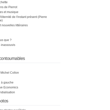
chette
s de Pierrot
es et musique
 l'éternité de l'instant présent (Pierre
e)
nouvelles littéraires
us que ?
 inassouvis
contournables
e Michel Collon
i à gauche
ive Economics
ndialisation
otos