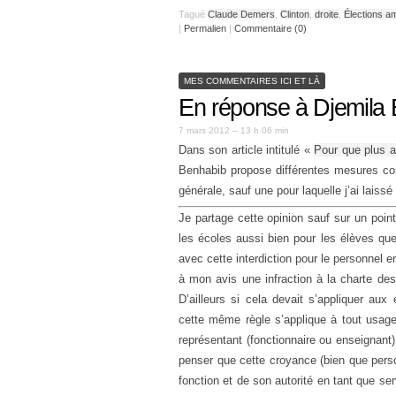
Tagué
Claude Demers
,
Clinton
,
droite
,
Élections a
|
Permalien
|
Commentaire (0)
MES COMMENTAIRES ICI ET LÀ
En réponse à Djemila
7 mars 2012 – 13 h 06 min
Dans son article intitulé «
Pour que plus 
Benhabib propose différentes mesures con
générale, sauf une pour laquelle j’ai laiss
Je partage cette opinion sauf sur un point 
les écoles aussi bien pour les élèves que 
avec cette interdiction pour le personnel 
à mon avis une infraction à la charte des 
D’ailleurs si cela devait s’appliquer aux 
cette même règle s’applique à tout usage
représentant (fonctionnaire ou enseignant) 
penser que cette croyance (bien que pers
fonction et de son autorité en tant que ser