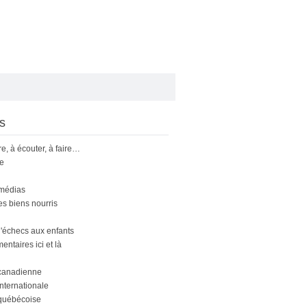
s
ire, à écouter, à faire…
le
 médias
s biens nourris
'échecs aux enfants
ntaires ici et là
canadienne
nternationale
québécoise