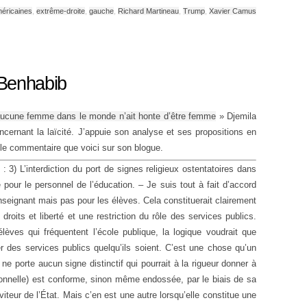
méricaines
,
extrême-droite
,
gauche
,
Richard Martineau
,
Trump
,
Xavier Camus
 Benhabib
aucune femme dans le monde n’ait honte d’être femme
» Djemila
cernant la laïcité. J’appuie son analyse et ses propositions en
é le commentaire que voici sur son blogue.
: 3) L’interdiction du port de signes religieux ostentatoires dans
pour le personnel de l’éducation. – Je suis tout à fait d’accord
enseignant mais pas pour les élèves. Cela constituerait clairement
droits et liberté et une restriction du rôle des services publics.
élèves qui fréquentent l’école publique, la logique voudrait que
r des services publics quelqu’ils soient. C’est une chose qu’un
ne porte aucun signe distinctif qui pourrait à la rigueur donner à
onnelle) est conforme, sinon même endossée, par le biais de sa
viteur de l’État. Mais c’en est une autre lorsqu’elle constitue une