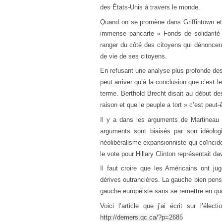
des États-Unis à travers le monde.
Quand on se promène dans Griffintown et
immense pancarte « Fonds de solidarit
ranger du côté des citoyens qui dénoncent
de vie de ses citoyens.
En refusant une analyse plus profonde de
peut arriver qu’à la conclusion que c’est 
terme. Berthold Brecht disait au début 
raison et que le peuple a tort » c’est peut-ê
Il y a dans les arguments de Martineau u
arguments sont biaisés par son idéologi
néolibéralisme expansionniste qui coïncid
le vote pour Hillary Clinton représentait da
Il faut croire que les Américains ont 
dérives outrancières. La gauche bien pensa
gauche européiste sans se remettre en qu
Voici l’article que j’ai écrit sur l’él
http://demers.qc.ca/?p=2685