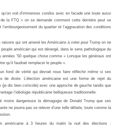
 qu’on voit d’immenses condos avec en facade une toute aussi
é de la FTQ » on se demande comment cette dernière peut se
 l’embourgeoisement du quartier et l’aggravation des conditions
s raisons qui ont amené les Américains à voter pour Trump on ne
le peuple américain qui est dérangé, dans le sens pathologique du
des années ’50 quelque chose comme « Lorsque les généraux ont
tre qu’il faudrait remplacer le peuple ».
n fond de vérité qui devrait nous faire réfléchir même si ses
e de droite. L’élection américaine est une forme de rejet du
e (je dis bien coïncide) avec une approche de gauche tandis que
vantage l’idéologie républicaine belliqueuse traditionnelle.
jugé moins dangereuse la démagogie de Donald Trump que ses
nte ne pourra pas se relever d’une telle défaite, toute comme la
estion.
ection américaine à 3 heures du matin la nuit des élections :