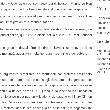
Mes album
nde : « Quoi qu’en pensent ceux qui diabolisent Marine Le Pen
Méta
miquement, le Front national défend une politique de gauche ».
he de justice sociale et des minorités opprimées, il revient au
Connexio
 l’immigration et la mondialisation :
Flux des 
Flux des 
 faiblesse des salaires, de la délocalisation des entreprises, du
Site de 
ialisation, qui tirent le diable par la queue? Le Front National
Les de
nne gauche devrait être de droite, l’avenir se trouvant dans
Marico
da
être mélangé, aussi bien mélanger aussi ses milliers de lecteurs…
POÈTE M
lucienne 
lucienne 
Eliane C
MORT
les arguments simplistes de Martineau par d’autres arguments
sont de la droite certes et il s’agit d’une droite dangereuse dont
s nous aveugler sur les dérives de la gauche qui n’a eu de cesse
depuis la fin des années ’90. Quand la gauche épouse une vision
is Hollande n’est pas un « leader » de gauche et Hillary Clinton
des Républicains américains. Sur les enjeux internationaux en
qui réclame depuis des années la fin de la politique hégémoniste