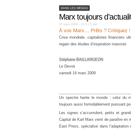
DANS LES MÉDIAS
Marx toujours d’actualit
15 mars 2009 – 21 h 21 min
À vos Marx… Prêts ? Critiquez !
Crise mondiale, capitalistes financiers ul
regain des études d’inspiration marxiste
Stéphane
BAILLARGEON
Le Devoir
samedi 14 mars 2009
Un spectre hante le monde : celui du m
toujours aussi formidablement puissant pour
Les signes s’accumulent, petits et grand
Capital de Karl Marx vient de paraître en 
East Press, spécialisé dans l’adaptation 