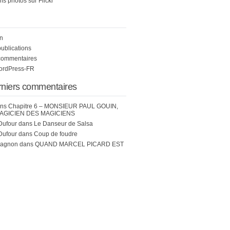
s photos sur Flickr
n
publications
commentaires
WordPress-FR
rniers commentaires
ns
Chapitre 6 – MONSIEUR PAUL GOUIN,
AGICIEN DES MAGICIENS
Dufour
dans
Le Danseur de Salsa
Dufour
dans
Coup de foudre
hagnon
dans
QUAND MARCEL PICARD EST