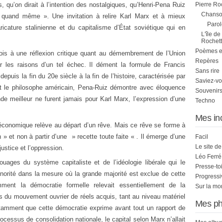
, qu’on dirait à l’intention des nostalgiques, qu’Henri-Pena Ruiz
Pierre Ro
Chanson
quand même ». Une invitation à relire Karl Marx et à mieux
Parol
cature stalinienne et du capitalisme d’État soviétique qui en
L'île de
Rochett
Poèmes et 
tefois à une réflexion critique quant au démembrement de l’Union
Repères
r les raisons d’un tel échec. Il dément la formule de Francis
Sans rire
puis la fin du 20e siècle à la fin de l’histoire, caractérisée par
Saviez-vo
uant le philosophe américain, Pena-Ruiz démontre avec éloquence
Souvenirs
de meilleur ne furent jamais pour Karl Marx, l’expression d’une
Techno
Mes in
t économique relève au départ d’un rêve. Mais ce rêve se forme à
 » et non à partir d’une » recette toute faite « . Il émerge d’une
Facil
Le site d
njustice et l’oppression.
Léo Ferré
ouages du système capitaliste et de l’idéologie libérale qui le
Presse-to
norité dans la mesure où la grande majorité est exclue de cette
Progress
ent la démocratie formelle relevait essentiellement de la
Sur la mo
ns du mouvement ouvrier de réels acquis, tant au niveau matériel
Mes ph
otamment que cette démocratie exprime avant tout un rapport de
ocessus de consolidation nationale, le capital selon Marx n’allait