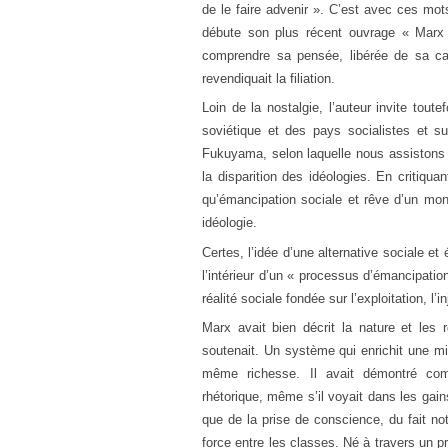
de le faire advenir ». C’est avec ces mots
débute son plus récent ouvrage « Marx 
comprendre sa pensée, libérée de sa cari
revendiquait la filiation.
Loin de la nostalgie, l’auteur invite tou
soviétique et des pays socialistes et su
Fukuyama, selon laquelle nous assistons de
la disparition des idéologies. En critiq
qu’émancipation sociale et rêve d’un mon
idéologie.
Certes, l’idée d’une alternative sociale e
l’intérieur d’un « processus d’émancipation
réalité sociale fondée sur l’exploitation, l’i
Marx avait bien décrit la nature et les r
soutenait. Un système qui enrichit une mi
même richesse. Il avait démontré comm
rhétorique, même s’il voyait dans les gai
que de la prise de conscience, du fait n
force entre les classes. Né à travers un pr