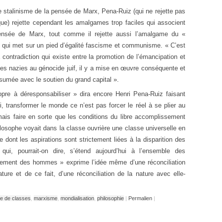
le stalinisme de la pensée de Marx, Pena-Ruiz (qui ne rejette pas
que) rejette cependant les amalgames trop faciles qui associent
pensée de Marx, tout comme il rejette aussi l’amalgame du «
», qui met sur un pied d’égalité fascisme et communisme. « C’est
a contradiction qui existe entre la promotion de l’émancipation et
ries nazies au génocide juif, il y a mise en œuvre conséquente et
umée avec le soutien du grand capital ».
ropre à déresponsabiliser » dira encore Henri Pena-Ruiz faisant
si, transformer le monde ce n’est pas forcer le réel à se plier au
mais faire en sorte que les conditions du libre accomplissement
osophe voyait dans la classe ouvrière une classe universelle en
e dont les aspirations sont strictement liées à la disparition des
ui, pourrait-on dire, s’étend aujourd’hui à l’ensemble des
lissement des hommes » exprime l’idée même d’une réconciliation
re et de ce fait, d’une réconciliation de la nature avec elle-
tte de classes
,
marxisme
,
mondialisation
,
philosophie
|
Permalien
|