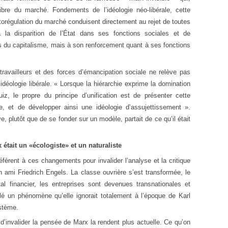
ibre du marché. Fondements de l’idéologie néo-libérale, cette
torégulation du marché conduisent directement au rejet de toutes
 la disparition de l’État dans ses fonctions sociales et de
s du capitalisme, mais à son renforcement quant à ses fonctions
travailleurs et des forces d’émancipation sociale ne relève pas
’idéologie libérale. « Lorsque la hiérarchie exprime la domination
z, le propre du principe d’unification est de présenter cette
e, et de développer ainsi une idéologie d’assujettissement ».
e, plutôt que de se fonder sur un modèle, partait de ce qu’il était
était un «écologiste» et un naturaliste
fèrent à ces changements pour invalider l’analyse et la critique
n ami Friedrich Engels. La classe ouvrière s’est transformée, le
tal financier, les entreprises sont devenues transnationales et
lé un phénomène qu’elle ignorait totalement à l’époque de Karl
stème.
 d’invalider la pensée de Marx la rendent plus actuelle. Ce qu’on