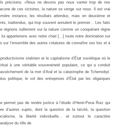
els précisera: «Nous ne devons pas nous vanter trop de nos
acune de ces victoires, la nature se venge sur nous. Il est vrai
mière instance, les résultats attendus, mais en deuxième et
rents, inattendus, qui trop souvent annulent le premier… Les faits
ne régnons nullement sur la nature comme un conquérant règne
lui appartenons avec notre chair […] toute notre domination sur
s sur l’ensemble des autres créatures de connaître ses lois et à
roductivisme stalinien et le capitalisme d’État soviétique où le
stitué à une véritable souveraineté populaire, ce qui a conduit
’assèchement de la mer d’Aral et la catastrophe de Tchernobyl.
lus politique, le vol des entreprises d’État par les oligarques
 permet pas de rendre justice à l’étude d’Henri-Pena Ruiz qui
’autres sujets, dont la question de la laïcité, la question
ialisme, la liberté individuelle… et surtout le caractère
 analyse du rôle de