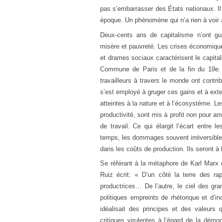
pas s’embarrasser des États nationaux. Il 
époque. Un phénomène qui n’a rien à voir av
Deux-cents ans de capitalisme n’ont gu
misère et pauvreté. Les crises économiques
et drames sociaux caractérisent le capital
Commune de Paris et de la fin du 19e. 
travailleurs à travers le monde ont contrib
s’est employé à gruger ces gains et à exter
atteintes à la nature et à l’écosystème. Le
productivité, sont mis à profit non pour amé
de travail. Ce qui élargit l’écart entre
temps, les dommages souvent irréversibles
dans les coûts de production. Ils seront à l
Se référant à la métaphore de Karl Marx d
Ruiz écrit: « D’un côté la terre des rap
productrices… De l’autre, le ciel des gr
politiques empreints de rhétorique et d’
idéalisait des principes et des valeurs 
critiques virulentes à l’égard de la démo