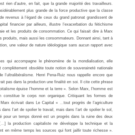
t rien d’autre, en fait, que la grande majorité des travailleurs.
nsidérablement plus grande de la force productive que la classe
 de revenus à l’égard de ceux du grand patronat grandissent de
tal financier par ailleurs, illustre l’exacerbation du fétichisme
aie et les produits de consommation. Ce qui faisait dire à Marx
es produits, mais aussi les consommateurs. Donnant ainsi, tant à
ion, une valeur de nature idéologique sans aucun rapport avec
les qui accompagne le phénomène de la mondialisation, elle
nt complètement obsolète toute notion de souveraineté nationale
de l’ultralibéralisme. Henri Pena-Ruiz nous rappelle encore que
ait pas dans la production une finalité en soi. Il cite cette phrase
apitalisme épuise l’homme et la terre ». Selon Marx, l’homme est
n constitue le corps non organique. Critiquant les formes de
, Marx écrivait dans Le Capital « …tout progrès de l’agriculture
ans l’art de spolier le travail, mais dans l’art de spolier le sol,
ilité pour un temps donné est un progrès dans la ruine des deux
[…] la production capitaliste ne développe la technique et la
t en même temps les sources qui font jaillir toute richesse ».