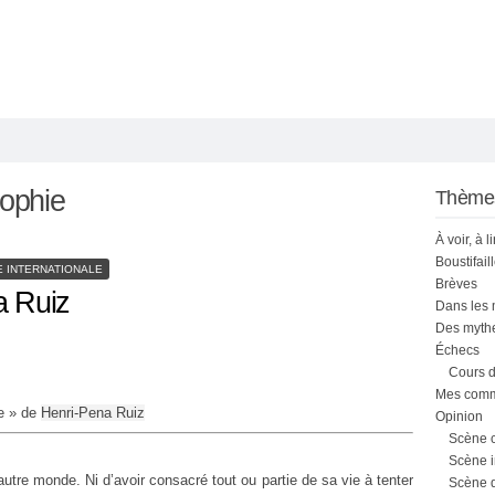
sophie
Thème
À voir, à l
Boustifail
 INTERNATIONALE
Brèves
a Ruiz
Dans les
Des mythe
Échecs
Cours d
Mes comme
e » de
Henri-Pena Ruiz
Opinion
Scène 
Scène i
 autre monde. Ni d’avoir consacré tout ou partie de sa vie à tenter
Scène 