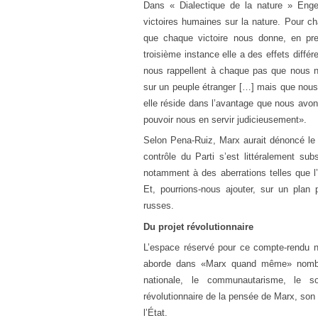
Dans « Dialectique de la nature » Eng
victoires humaines sur la nature. Pour ch
que chaque victoire nous donne, en pre
troisième instance elle a des effets diffé
nous rappellent à chaque pas que nous 
sur un peuple étranger […] mais que nous 
elle réside dans l’avantage que nous avon
pouvoir nous en servir judicieusement».
Selon Pena-Ruiz, Marx aurait dénoncé le p
contrôle du Parti s’est littéralement sub
notamment à des aberrations telles que l
Et, pourrions-nous ajouter, sur un plan p
russes.
Du projet révolutionnaire
L’espace réservé pour ce compte-rendu ne
aborde dans «Marx quand même» nombre d
nationale, le communautarisme, le soc
révolutionnaire de la pensée de Marx, son
l’État.