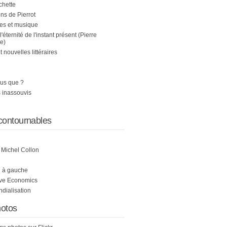
chette
s de Pierrot
es et musique
 l'éternité de l'instant présent (Pierre
e)
nouvelles littéraires
us que ?
 inassouvis
contournables
e Michel Collon
i à gauche
ive Economics
ndialisation
otos