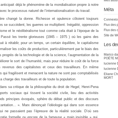
Mes album
anticipait déjà le phénomène de la mondialisation propre à notre
Méta
ec le processus naturel de l’internationalisation du travail.
ère changé la donne. Richesse et opulence côtoient toujours
Connexio
 se succèdent, les guerres se multiplient. Inégalité, oppression
Flux des 
Flux des 
isme et le néolibéralisme tout comme cela était à l’époque de la
Site de 
Passé les trente glorieuses (1945 – 1975 ) où les gains des
ué à rétablir, pour un temps, un certain équilibre, le capitalisme
Les de
naliser les coûts de production, particulièrement par le biais des
Marico
da
s progrès de la technologie et de la science, l’augmentation de la
POÈTE M
liorer le sort de l’humanité, mais pour réduire le coût de la force
lucienne 
 les revenus des capitalistes et ceux des travailleurs. En même
lucienne 
 qui fragilisent et menacent la nature ne sont pas comptabilisés
Eliane C
MORT
a charge des travailleurs et de toute la population.
ans sa critique de la philosophie du droit de Hegel, Henri-Pena
ports sociaux qui tissent la société civile, lieu des activités
ands principes évoqués, sphère du débat public et des discours
incantation… ». Marx dénonçait l’idéologie qui dans son essence
qui ne passaient pas l’épreuve de la réalité sociale. D’où ses
cratie formelle ou encore de la fameuse « main invisible » qui,