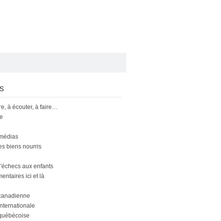
s
ire, à écouter, à faire…
le
 médias
s biens nourris
'échecs aux enfants
ntaires ici et là
canadienne
nternationale
québécoise