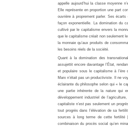
appelle aujourd’hui la classe moyenne n’es
Elle représente en proportion une part co
ouvrière à proprement parler. Ses écarts
façon exponentielle. La domination du capi
cultivé par le capitalisme envers la monn
que le capitalisme créait non seulement l
la monnaie qu’aux produits de consommat
les besoins réels de la société.
Quant à la domination des transnationa
assujettit encore davantage l’État, renda
et populaire sous le capitalisme à l’ère 
Marx n’était pas un productiviste. Il ne voy
éclairante du philosophe selon qui « le c
une partie inhérente de la nature qui e
développement industriel de l’agriculture
capitaliste n’est pas seulement un progrès d
tout progrès dans l’élévation de sa fert
sources à long terme de cette fertilité 
combinaison du procès social qu’en minan