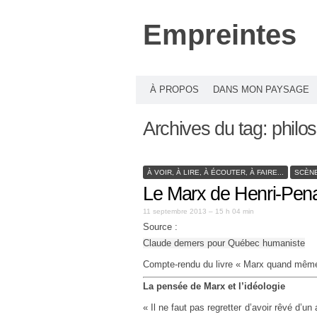
Empreintes
À PROPOS
DANS MON PAYSAGE
Archives du tag:
philo
À VOIR, À LIRE, À ÉCOUTER, À FAIRE...
SCÈNE
Le Marx de Henri-Pen
11 septembre 2013 – 15 h 04 min
Source :
Claude demers pour Québec humaniste
Compte-rendu du livre « Marx quand mêm
La pensée de Marx et l’idéologie
« Il ne faut pas regretter d’avoir rêvé d’un