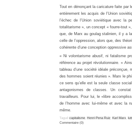
Tout en dénonçant la caricature faite par 
entièrement les acquis de l’Union soviéti
l’échec de l’Union soviétique avec la 
totalitarisme », un concept « fourre-tout 
que, de Marx au goulag stalinien, il y a l
celle de l’oppression, alors que, des théo
cohérente d’une conception oppressive ass
« Ni volontarisme abusif, ni fatalisme p
référence au projet révolutionnaire. « Ain
tableau d’une société idéale préconçue, 
des hommes soient réunies ». Marx le phil
ce sens qu’elle est la seule classe social
antagonismes de classes. Un constat q
travailleurs. Pour lui, le «libre accomp
de l’homme avec lui-même et avec la natu
même.
Tagué
capitalisme
,
Henri-Pena Ruiz
,
Karl Marx
,
lu
Commentaire (0)