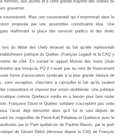
aux femmes, aux jeunes et à cette grande majorité des oubliés du
ours gouverner.
de souveraineté. Mais une souveraineté qui s’exprimerait dans le
tution proposée par une assemblée constituante élue. Une
ques réaffirmant la place des services publics et des droits
lors du débat des chefs émanait du fait qu’elle représentait
Establishment politique du Québec (François Legault et la CAQ y
ettre de côté. En sortant le rapport Moisan des tiroirs (Jean
admettre que lorsqu’au PQ il n’avait pas eu vent de financement
toute forme d’association syndicale à la plus grande hérésie de
ois, sans exception, cherchent à camoufler le fait qu’ils veulent
es corporations et imposer leur vision néolibérale. Une politique
ocratique comme Quebecor média en a besoin pour faire rouler
te. Françoise David et Québec solidaire n’acceptent pas cette
ous l’avait déjà démontré alors qu’il fut le seul député de
evant les magouilles de Pierre-Karl Péladeau et Quebecor avec le
alisées par le Parti québécois de Pauline Marois, par le parti
ocratique de Gérard Deltel (devenue depuis la CAQ de François