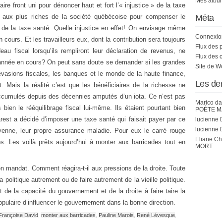
Mes album
aire front uni pour dénoncer haut et fort l’« injustice » de la taxe
 aux plus riches de la société québécoise pour compenser le
Méta
 de la taxe santé. Quelle injustice en effet! On envisage même
Connexio
 cours. Et les travailleurs eux, dont la contribution sera toujours
Flux des 
au fiscal lorsqu’ils rempliront leur déclaration de revenus, ne
Flux des 
 l’année en cours? On peut sans doute se demander si les grandes
Site de 
évasions fiscales, les banques et le monde de la haute finance,
Les de
. Mais la réalité c’est que les bénéficiaires de la richesse ne
 accumulés depuis des décennies amputés d’un iota. Ce n’est pas
Marico
da
s bien le rééquilibrage fiscal lui-même. Ils étaient pourtant bien
POÈTE M
rest a décidé d’imposer une taxe santé qui faisait payer par ce
lucienne 
lucienne 
enne, leur propre assurance maladie. Pour eux le carré rouge
Eliane C
os. Les voilà prêts aujourd’hui à monter aux barricades tout en
MORT
 mandat. Comment réagira-t-il aux pressions de la droite. Toute
 la politique autrement ou de faire autrement de la vieille politique.
 de la capacité du gouvernement et de la droite à faire taire la
populaire d’influencer le gouvernement dans la bonne direction.
Françoise David
,
monter aux barricades
,
Pauline Marois
,
René Lévesque
,