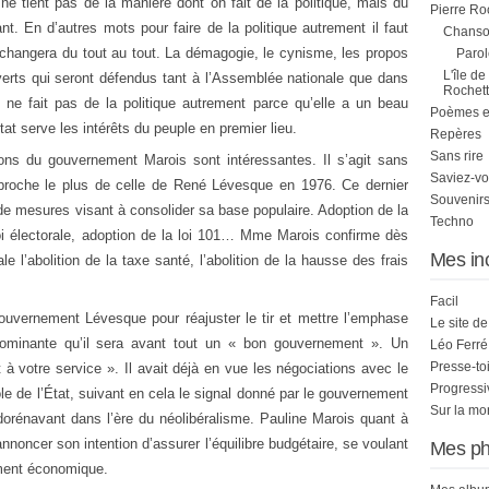
ne tient pas de la manière dont on fait de la politique, mais du
Pierre Ro
nt. En d’autres mots pour faire de la politique autrement il faut
Chanson
s changera du tout au tout. La démagogie, le cynisme, les propos
Parol
L'île de
verts qui seront défendus tant à l’Assemblée nationale que dans
Rochett
d ne fait pas de la politique autrement parce qu’elle a un beau
Poèmes et 
tat serve les intérêts du peuple en premier lieu.
Repères
Sans rire
ons du gouvernement Marois sont intéressantes. Il s’agit sans
Saviez-vo
pproche le plus de celle de René Lévesque en 1976. Ce dernier
Souvenirs
e mesures visant à consolider sa base populaire. Adoption de la
Techno
 loi électorale, adoption de la loi 101… Mme Marois confirme dès
Mes in
 l’abolition de la taxe santé, l’abolition de la hausse des frais
Facil
gouvernement Lévesque pour réajuster le tir et mettre l’emphase
Le site d
 dominante qu’il sera avant tout un « bon gouvernement ». Un
Léo Ferré
Presse-to
 votre service ». Il avait déjà en vue les négociations avec le
Progress
rôle de l’État, suivant en cela le signal donné par le gouvernement
Sur la mo
dorénavant dans l’ère du néolibéralisme. Pauline Marois quant à
nnoncer son intention d’assurer l’équilibre budgétaire, se voulant
Mes ph
hment économique.