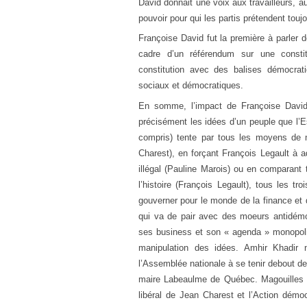
David donnait une voix aux travailleurs, 
pouvoir pour qui les partis prétendent touj
Françoise David fut la première à parler 
cadre d’un référendum sur une consti
constitution avec des balises démocrati
sociaux et démocratiques.
En somme, l’impact de Françoise David 
précisément les idées d’un peuple que l’
compris) tente par tous les moyens de m
Charest), en forçant François Legault à 
illégal (Pauline Marois) ou en comparant 
l’histoire (François Legault), tous les tr
gouverner pour le monde de la finance et d
qui va de pair avec des moeurs antidém
ses business et son « agenda » monopolis
manipulation des idées. Amhir Khadir n
l’Assemblée nationale à se tenir debout d
maire Labeaulme de Québec. Magouilles av
libéral de Jean Charest et l’Action dém