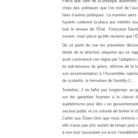
Parce que faire de la politique autrement 
choix des politiques que l’on met de l’ava
faire d’autres politiques. La manière alor
fuyants céderont la place aux intérêts ou
tout le réseau de l’État. Françoise Davi
sourire, mais parce qu’elle réclame que l’É
De ce point de vue les premières décisi
doute de la direction péquiste qui se ra
avait commencé son règne par l’adoption d
loi anti-briseurs de grève, réforme de la
son assermentation à l’Assemblée nationale
de scolarité, la fermeture de Gentilly-2…
Toutefois, il ne fallut pas longtemps au 
sur les garanties fournies à la classe
euphémisme pour dire « un gouvernement à
secteur public et sa volonté de limiter le 
Carter aux États-Unis que nous entrions 
elle n’aura pas pris autant de temps pour a
à son tour rassurante vis-à-vis l’establis