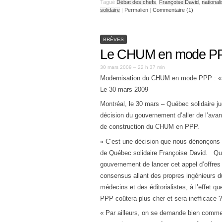
Tagué
Débat des chefs
,
Françoise David
,
national
solidaire
|
Permalien
|
Commentaire (1)
BRÈVES
Le CHUM en mode PPP
30 mars 2009 – 22 h 37 min
Modernisation du CHUM en mode PPP : « U
Le 30 mars 2009
Montréal, le 30 mars – Québec solidaire ju
décision du gouvernement d’aller de l’avan
de construction du CHUM en PPP.
« C’est une décision que nous dénonçons v
de Québec solidaire Françoise David. Quel 
gouvernement de lancer cet appel d’offres
consensus allant des propres ingénieurs 
médecins et des éditorialistes, à l’effet 
PPP coûtera plus cher et sera inefficace ?
« Par ailleurs, on se demande bien commen