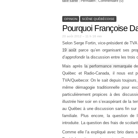
taxe santé
|
Permalien
|
Commentaire (0)
OPINION
SCÈNE QUÉBÉCOISE
Pourquoi Françoise Dav
20 août 2012 – 11 h 16 min
Selon Serge Fortin, vice-président de TVA
19 août
parce qu’en organisant ses prop
d’approfondir la discussion entre les trois 
Mais après
la performance remarquée
de 
Québec et Radio-Canada, il nous est p
TVA/Quebecor. On le sait depuis toujours, 
même démagogie traditionnelle pour excl
particulièrement propices à des discussi
illustrée hier soir en s’exaspérant de la t
au Québec à une discussion sans fin sur
familiale. Plus encore, la question de 
introduite. La question des frais de scolari
Comme elle l’a expliqué avec brio dans s