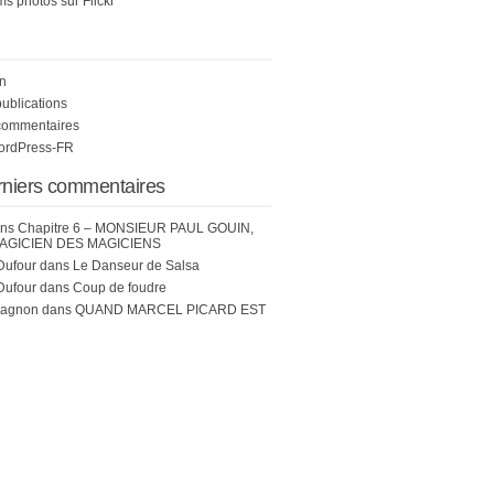
s photos sur Flickr
n
publications
commentaires
WordPress-FR
rniers commentaires
ns
Chapitre 6 – MONSIEUR PAUL GOUIN,
AGICIEN DES MAGICIENS
Dufour
dans
Le Danseur de Salsa
Dufour
dans
Coup de foudre
hagnon
dans
QUAND MARCEL PICARD EST