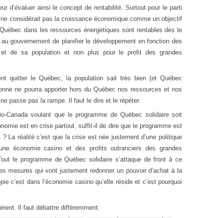
r d’évaluer ainsi le concept de rentabilité. Surtout pour le parti
 il ne considérait pas la croissance économique comme un objectif
u Québec dans les ressources énergétiques sont rentables dès le
u gouvernement de planifier le développement en fonction des
t de sa population et non plus pour le profit des grandes
nt quitter le Québec, la population sait très bien (et Québec
ersonne ne pourra apporter hors du Québec nos ressources et nos
e passe pas la rampe. Il faut le dire et le répéter.
dio-Canada voulant que le programme de Québec solidaire soit
nomie est en crise partout, suffit-il de dire que le programme est
t ? La réalité c’est que la crise est née justement d’une politique
d’une économie casino et des profits outranciers des grandes
. Tout le programme de Québec solidaire s’attaque de front à ce
s mesures qui vont justement redonner un pouvoir d’achat à la
pie c’est dans l’économie casino qu’elle réside et c’est pourquoi
rent. Il faut débattre différemment.