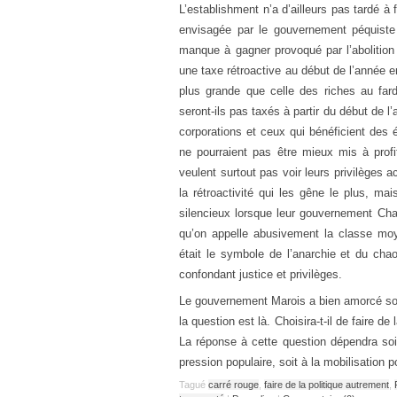
L’establishment n’a d’ailleurs pas tardé à f
envisagée par le gouvernement péquiste
manque à gagner provoqué par l’abolition
une taxe rétroactive au début de l’année en
plus grande que celle des riches au farde
seront-ils pas taxés à partir du début de
corporations et ceux qui bénéficient des 
ne pourraient pas être mieux mis à profit
veulent surtout pas voir leurs privilèges
la rétroactivité qui les gêne le plus, mai
silencieux lorsque leur gouvernement Cha
qu’on appelle abusivement la classe moy
était le symbole de l’anarchie et du cha
confondant justice et privilèges.
Le gouvernement Marois a bien amorcé son
la question est là. Choisira-t-il de faire de
La réponse à cette question dépendra soit
pression populaire, soit à la mobilisation 
Tagué
carré rouge
,
faire de la politique autrement
,