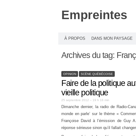
Empreintes
À PROPOS
DANS MON PAYSAGE
Archives du tag:
Franç
OPINION
SCÈNE QUÉBÉCOISE
Faire de la politique a
vieille politique
25 septembre 2012 – 19 h 16 min
Dimanche dernier, la radio de Radio-Cana
monde en parle’ sur le thème « Comment f
Françoise David à l’émission de Guy A
réponse sérieuse sinon qu’il fallait chang