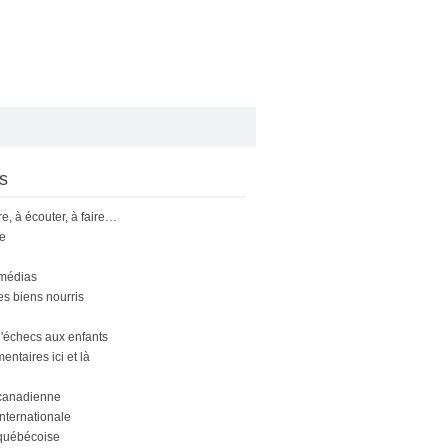
s
ire, à écouter, à faire…
le
 médias
s biens nourris
'échecs aux enfants
ntaires ici et là
canadienne
nternationale
québécoise