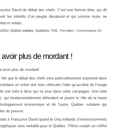
nçoise David du débat des chefs. C’est une femme libre, qui dit
rement les intérêts d’un peuple désabusé et qui somme toute, ne
ebecor média.
c2012
,
Québec solidaire
,
Québécor
,
TVQ
|
Permalien
|
Commentaires (5)
avoir plus de mordant !
 avoir plus de mordant!
le fait que le débat des chefs sera particulièrement important dans
lidaire en entier doit bien véhiculer l’idée qu’au-delà de l’image
lité une lutte à deux qui se joue dans cette campagne. Une lutte
 qui fondamentalement défendent et jouent le rôle de la haute
éveloppement économique et de l’autre, Québec solidaire qui
les du pouvoir.
ait à Françoise David quand le cinq milliards d’investissements
rgétiques sera rentable pour le Québec. Fillion voulait un chiffre