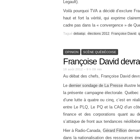
Legault).
Voilà pourquoi TVA a décidé d’exclure Fra
haut et fort la vérité, qui exprime clai
cadre pas dans la « convergence » de Qu
Tagué
debatqc
,
élections 2012
,
Françoise David
,
q
OPINION
SCÈNE QUÉBÉCOISE
Françoise David devra 
16 août 2012 – 9 h 09 min
Au débat des chefs, Françoise David devra
Le
dernier sondage de La Presse
illustre 
la présente campagne électorale. Québec so
d’une lutte à quatre ou cinq, c’est en réa
entre Le PLQ, Le PQ et la CAQ d’un côté,
finance et des corporations quant au d
s’attaque de front aux tendances néolibéra
Hier à Radio-Canada,
Gérard Fillion
demand
dans la nationalisation des ressources éne