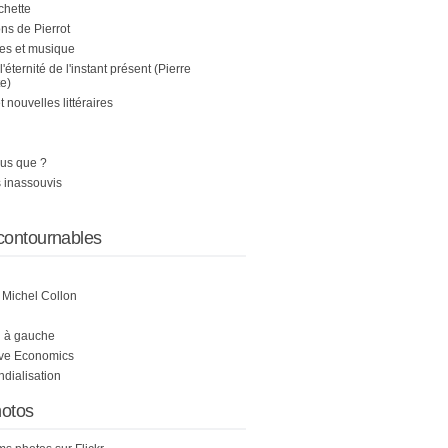
chette
s de Pierrot
es et musique
 l'éternité de l'instant présent (Pierre
e)
nouvelles littéraires
us que ?
 inassouvis
contournables
e Michel Collon
i à gauche
ive Economics
ndialisation
otos