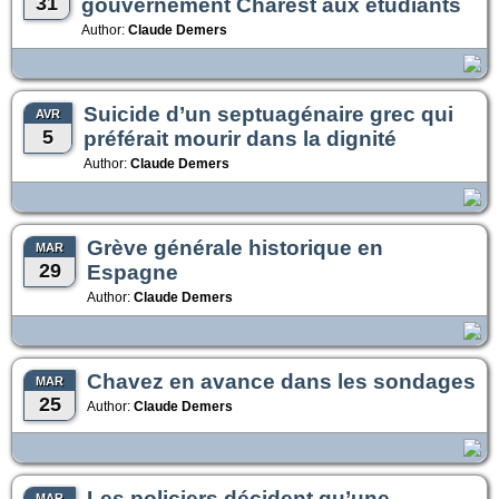
31
gouvernement Charest aux étudiants
Author:
Claude Demers
Suicide d’un septuagénaire grec qui
AVR
5
préférait mourir dans la dignité
Author:
Claude Demers
Grève générale historique en
MAR
29
Espagne
Author:
Claude Demers
Chavez en avance dans les sondages
MAR
25
Author:
Claude Demers
Les policiers décident qu’une
MAR