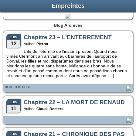
Empreintes
Blog Archives
Chapitre 23 – L’ENTERREMENT
JUIN
12
Author:
Pierrot
L’île de l’éternité de l’instant présent Quand nous
vîmes Clermont an arrivant aux barrières de l’aéroport de
Dorval, les filles et moi disparûmes dans ses bras. Nous
pleurions les quatre sans honte. Mélange du bonheur de se
revoir et d’un passé commun dont nous ne possédions chacun
et chacune qu’une mince partie. Après avoir déposé […]
READ THIS POST
Chapitre 22 – LA MORT DE RENAUD
JUIN
11
Author:
Claude Demers
Chapitre 21 – CHRONIQUE DES PAS
JUIN