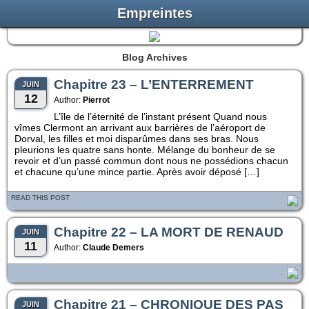
Empreintes
Blog Archives
Chapitre 23 – L’ENTERREMENT
JUIN
12
Author:
Pierrot
L’île de l’éternité de l’instant présent Quand nous
vîmes Clermont an arrivant aux barrières de l’aéroport de
Dorval, les filles et moi disparûmes dans ses bras. Nous
pleurions les quatre sans honte. Mélange du bonheur de se
revoir et d’un passé commun dont nous ne possédions chacun
et chacune qu’une mince partie. Après avoir déposé […]
READ THIS POST
Chapitre 22 – LA MORT DE RENAUD
JUIN
11
Author:
Claude Demers
Chapitre 21 – CHRONIQUE DES PAS
JUIN