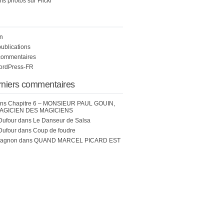
s photos sur Flickr
n
publications
commentaires
WordPress-FR
rniers commentaires
ns
Chapitre 6 – MONSIEUR PAUL GOUIN,
AGICIEN DES MAGICIENS
Dufour
dans
Le Danseur de Salsa
Dufour
dans
Coup de foudre
hagnon
dans
QUAND MARCEL PICARD EST