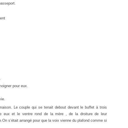
passeport.
ent
e
oigner pour eux.
vie.
maison. Le couple qui se tenait debout devant le buffet à trois
re eux et le ventre rond de la mère , de la droiture de leur
re.On s’était arrangé pour que la voix vienne du plafond comme si