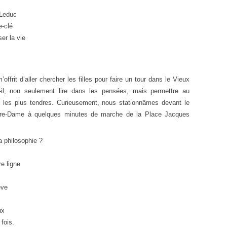
 Leduc
e-clé
er la vie
rit d’aller chercher les filles pour faire un tour dans le Vieux
l, non seulement lire dans les pensées, mais permettre au
s les plus tendres. Curieusement, nous stationnâmes devant le
otre-Dame à quelques minutes de marche de la Place Jacques
 philosophie ?
.
e ligne
ève
ux
fois.