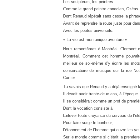
Les sculpteurs, les peintres.
Comme le grand peintre canadien, Ozéas
Dont Renaud répétait sans cesse la phras
Avant de reprendre la route juste pour dans
Avec les poètes universels.
« La vie est mon unique aventure »
Nous remontâmes à Montréal. Clermont m’off
Montréal. Comment cet homme pouvait-i
meilleur de soi-même d’y écrire les mot
conservatoire de musique sur la rue N
Cartier.
Tu savais que Renaud y a déjà enseigné la
Il devait avoir trente-deux ans, à l’époque.
Il se considérait comme un prof de premièr
Dont la vocation consiste à
Enlever toute croyance du cerveau de l’él
Pour faire surgir le bonheur,
l’étonnement de l’homme qui ouvre les ye
Sur le monde comme si c’était la première 