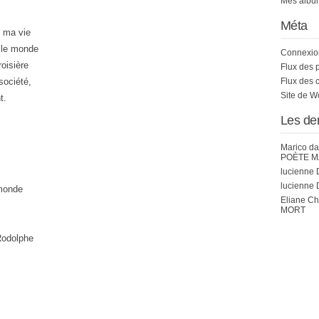
Mes album
Méta
s ma vie
 le monde
Connexio
oisière
Flux des 
 société,
Flux des 
Site de 
t.
Les de
Marico
da
POÈTE M
lucienne 
lucienne 
 monde
Eliane C
MORT
Rodolphe