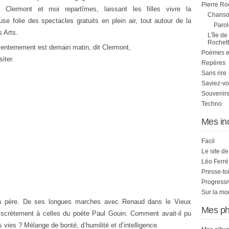
Pierre Ro
, Clermont et moi repartîmes, laissant les filles vivre la
Chanson
use folie des spectacles gratuits en plein air, tout autour de la
Parol
 Arts.
L'île de
Rochett
enterrement est demain matin, dit Clermont,
Poèmes et 
iter.
Repères
Sans rire
Saviez-vo
Souvenirs
Techno
Mes in
Facil
Le site d
Léo Ferré
Presse-to
Progress
Sur la mo
on père. De ses longues marches avec Renaud dans le Vieux
Mes ph
iscrètement à celles du poète Paul Gouin. Comment avait-il pu
vies ? Mélange de bonté, d’humilité et d’intelligence.