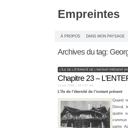
Empreintes
À PROPOS
DANS MON PAYSAGE
Archives du tag:
Georg
L'ÎLE DE L'ÉTERNITÉ DE L'INSTANT PRÉSENT (
Chapitre 23 – L’EN
12 juin 2006 – 19 h 07 min
L’île de l’éternité de l’instant présent
Quand no
Dorval, 
quatre s
commun 
partie. 