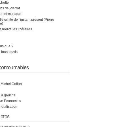
chette
s de Pierrot
es et musique
 l'éternité de l'instant présent (Pierre
e)
nouvelles littéraires
us que ?
 inassouvis
contournables
e Michel Collon
i à gauche
ive Economics
ndialisation
otos