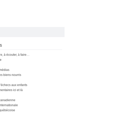
s
ire, à écouter, à faire…
le
 médias
s biens nourris
'échecs aux enfants
ntaires ici et là
canadienne
nternationale
québécoise