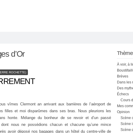
es d’Or
Thème
À voir, à l
Boustifail
PIERRE ROCHETTE)
Brèves
TERREMENT
Dans les
Des mythe
Échecs
Cours d
us vîmes Clermont an arrivant aux barrières de l’aéroport de
Mes comme
les filles et moi disparûmes dans ses bras. Nous pleurions les
Opinion
ans honte. Mélange du bonheur de se revoir et d’un passé
Scène 
Scène i
dont nous ne possédions chacun et chacune qu’une mince
Scène 
Après avoir déposé nos bagages dans un hôtel du centre-ville de