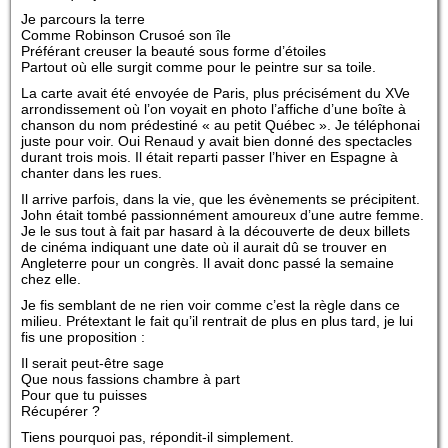
Je parcours la terre
Comme Robinson Crusoé son île
Préférant creuser la beauté sous forme d’étoiles
Partout où elle surgit comme pour le peintre sur sa toile.
La carte avait été envoyée de Paris, plus précisément du XVe
arrondissement où l’on voyait en photo l’affiche d’une boîte à
chanson du nom prédestiné « au petit Québec ». Je téléphonai
juste pour voir. Oui Renaud y avait bien donné des spectacles
durant trois mois. Il était reparti passer l’hiver en Espagne à
chanter dans les rues.
Il arrive parfois, dans la vie, que les évènements se précipitent.
John était tombé passionnément amoureux d’une autre femme.
Je le sus tout à fait par hasard à la découverte de deux billets
de cinéma indiquant une date où il aurait dû se trouver en
Angleterre pour un congrès. Il avait donc passé la semaine
chez elle.
Je fis semblant de ne rien voir comme c’est la règle dans ce
milieu. Prétextant le fait qu’il rentrait de plus en plus tard, je lui
fis une proposition :
Il serait peut-être sage
Que nous fassions chambre à part
Pour que tu puisses
Récupérer ?
Tiens pourquoi pas, répondit-il simplement.