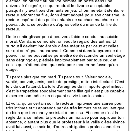
d’échec, on offrirait au pauvre homme un poste dans une
université éloignée, ce qui rendrait le divorce acceptable
puisqu’il n’y avait pas d’enfants en jeu. L’homme étant stérile, le
recteur adorant sa fille, John étant adopté pour son charisme, le
recteur espérant des petits-enfants de sa chair, ma chute ne
pouvait donc se produire qu’après celle du mari de la fille du
recteur.
De te sentir glisser peu à peu vers l’abime conduit au suicide
moral. Car dans ce monde, on vaut le regard des autres. Et
surtout il devient intolérable d’être méprisé par ceux et celles
sur qui on régnait auparavant. Comme si dans la pyramide du
pouvoir, on ne pouvait se permettre de descendre un seul étage
sans dégringoler, piétinée impitoyablement par tous ceux et
celles qui n’attendaient que cela pour monter ne fusse qu’un
étage.
Tu perds plus que ton mari. Tu perds tout. Valeur sociale,
vanité, pouvoir, amis, poste de prestige, milieu intellectuel. C’est
le vide qui t’attend. La toile d’araignée de n’importe quel milieu,
c’est le trapéziste soudainement sans filet qui n’est plus capable
d’exercer son métier en risquant sa vie tous les soirs.
Et voilà, qu’un certain soir, le recteur improvise une soirée pour
très intimes et tu apprends par de très intimes ne te voulant que
du bien que ton mari y assistait à ton insu. Et comme c’est la
règle dans ce milieu, tu prétextes un malaise pour expliquer ton
absence, d’autant plus que le professeur à la veille d’être évincé
avait lui aussi, ce soir-là, d’autres obligations professionnelles.