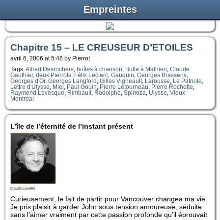
Empreintes
Chapitre 15 – LE CREUSEUR D’ETOILES
avril 6, 2006 at 5:46 by Pierrot
Tags:
Alfred Desrochers
,
boîtes à chanson
,
Butte à Mathieu
,
Claude
Gauthier
,
deux Pierrots
,
Félix Leclerc
,
Gauguin
,
Georges Brassens
,
Georges d'Or
,
Georges Langford
,
Gilles Vigneault
,
Larousse
,
Le Patriote
,
Lettre d'Ulysse
,
Miel
,
Paul Gouin
,
Pierre Létourneau
,
Pierre Rochette
,
Raymond Lévesque
,
Rimbault
,
Rodolphe
,
Spinoza
,
Ulysse
,
Vieux-
Montréal
L’île de l’éternité de l’instant présent
Claude Léveillé
Curieusement, le fait de partir pour Vancouver changea ma vie.
Je pris plaisir à garder John sous tension amoureuse, séduite
sans l’aimer vraiment par cette passion profonde qu’il éprouvait