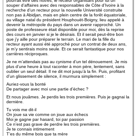
pourrait être des nôtres, le recteur organisant pour lui un
souper d’affaires avec des responsables de Côte d’Ivoire à la
recherche d’un recteur pour la nouvelle Université construite
non pas à Abidjan, mais en plein centre de la forêt équatoriale,
au village natal du président Houphouët-Boigny, lieu appelé à
devenir la métropole du pays dans un avenir rapproché. Un
poste de professeure était disponible pour moi, dès la reprise
des cours en janvier si je le désirais. Et il serait peut-être bon
que j’y aille pour préparer le terrain. Le mari de la fille du
recteur ayant aussi été approché pour un contrat de deux ans,
je m’y sentirais moins seule. Et ce serait fantastique pour nos
carrières réciproques.
Je ne m’attendais pas au cynisme d’un tel dénouement. Je mis
plus d’une heure à tout raconter à mon père, lentement, sans
oublier un seul détail. Il ne dit mot jusqu’à la fin. Puis, profitant
d’un glissement de silence, il murmura simplement :
Auriez-vous la bonté
De partager avec moi une partie d’échec ?
Et nous jouâmes. Je perdis les trois premières. Puis je gagnai la
dernière.
Tu vois me dit-il
On joue sa vie comme on joue aux échecs
Moi je gagne par hasard, toi par passion
Ce n’est pas grave de perdre les trois premières.
Je te connais intimement
T’es du même bois que ta mère