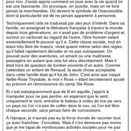
pour moi. J’avais appris comment on joue avec la vie quand on
est une fascinante. On provoque, on suscite, mais on ne livre
jamais la marchandise. On devient le symbole de l’inaccessible
dont la particularité est de ne jamais appartenir à personne.
Techniquement cela se traduisait par des jeux d’intérêt. Dans sa
famille, on enseignait la littérature française à travers le monde
depuis trois générations, on n’avait pas de problème d’argent et
surtout on carburait au regard de l’autre, l’être humain valant
essentiellement le pouvoir qu’il a. Cette classe sociale, tout en
étant très libre de mœurs, vivait quand même selon des règles
qu’il fallait rapidement décoder et ne pas outrepasser. On
pouvait avoir des aventures, un amant ou une maîtresse
passagère en autant que cela fut vécu discrètement. Mais il
était hors de question de tomber enceinte d’un autre. Comme
j’attendais un enfant de Renaud, la seule chose acceptable
dans cette famille était qu’il fut de John. C’est ainsi que naquit
Nellie-Rose Thysdale, le mot « Rose » étant secrètement ajouté
au prénom en réminiscence du camp Ste-Rose.
Et c’est subséquemment que de fil en aiguille, j’appris à
manipuler pour ne pas perdre, en espérant que le vent,
uniquement le vent, entraîne le bateau à voiles de ma vie vers
un pays où l’on n’a pas de collier dans le cou, où l’on est libre
chaque seconde, sans jamais faire de concessions.
À l’époque, je n’aurais pas eu la force morale de raconter tout
ça avec franchise. J’occultais. Mais il n’en demeure pas moins
que je me tapai de nombreuses activités sociales pour ne pas