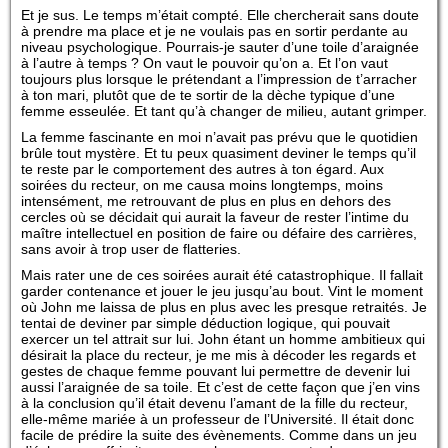
Et je sus. Le temps m’était compté. Elle chercherait sans doute
à prendre ma place et je ne voulais pas en sortir perdante au
niveau psychologique. Pourrais-je sauter d’une toile d’araignée
à l’autre à temps ? On vaut le pouvoir qu’on a. Et l’on vaut
toujours plus lorsque le prétendant a l’impression de t’arracher
à ton mari, plutôt que de te sortir de la dèche typique d’une
femme esseulée. Et tant qu’à changer de milieu, autant grimper.
La femme fascinante en moi n’avait pas prévu que le quotidien
brûle tout mystère. Et tu peux quasiment deviner le temps qu’il
te reste par le comportement des autres à ton égard. Aux
soirées du recteur, on me causa moins longtemps, moins
intensément, me retrouvant de plus en plus en dehors des
cercles où se décidait qui aurait la faveur de rester l’intime du
maître intellectuel en position de faire ou défaire des carrières,
sans avoir à trop user de flatteries.
Mais rater une de ces soirées aurait été catastrophique. Il fallait
garder contenance et jouer le jeu jusqu’au bout. Vint le moment
où John me laissa de plus en plus avec les presque retraités. Je
tentai de deviner par simple déduction logique, qui pouvait
exercer un tel attrait sur lui. John étant un homme ambitieux qui
désirait la place du recteur, je me mis à décoder les regards et
gestes de chaque femme pouvant lui permettre de devenir lui
aussi l’araignée de sa toile. Et c’est de cette façon que j’en vins
à la conclusion qu’il était devenu l’amant de la fille du recteur,
elle-même mariée à un professeur de l’Université. Il était donc
facile de prédire la suite des évènements. Comme dans un jeu