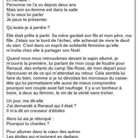
Personne ne l’a vu depuis deux ans
Mais son ex-femme est dans la salle
Si tu veux lui parler
Je peux te présenter.
Qu’avais-je à perdre ?
Elle était prête à partir. Sa mère gardait son fils et mon père, ma
fille. J’étais sur le bord de l’échec, elle achevait de vivre le deuil
du sien. C’est dans un esprit de solidarité féminine qu’elle
m’invita chez elle à partager son Noël.
Quand nous nous retrouvâmes devant le sapin allumé, je
m’ouvris la première, lui parlant de mon coup de foudre pour
Renaud, des enfants du camp Ste-Rose, de mon départ pour
Vancouver et de ce qui m’attendait au retour. Cela sembla lui
faire du bien, comme si je lui dévoilais les morceaux du casse-
tête qui lui permettaient elle aussi de mieux comprendre
pourquoi son couple avait fait naufrage. Il y a un bonheur à
boire, à deux au féminin, le vin de la vérité sans tricher.
Un jour, me dit-elle
J’ai demandé à Renaud qui il était ?
Il m’a dit un creuseur d’étoiles
Alors lui ais je rétorqué :
Pourquoi tu chantes ?
Pour allumer dans le cœur des autres
Les étoiles qui m’enivrent en dedans.