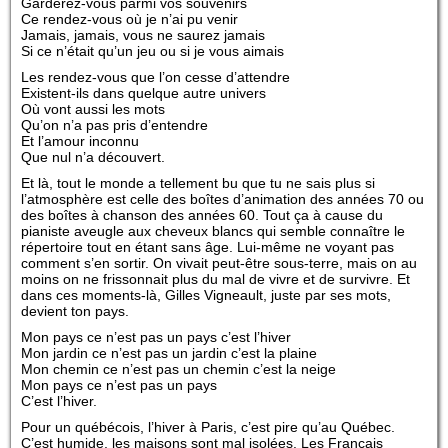
Garderez-vous parmi vos souvenirs
Ce rendez-vous où je n’ai pu venir
Jamais, jamais, vous ne saurez jamais
Si ce n’était qu’un jeu ou si je vous aimais
Les rendez-vous que l’on cesse d’attendre
Existent-ils dans quelque autre univers
Où vont aussi les mots
Qu’on n’a pas pris d’entendre
Et l’amour inconnu
Que nul n’a découvert.
Et là, tout le monde a tellement bu que tu ne sais plus si
l’atmosphère est celle des boîtes d’animation des années 70 ou
des boîtes à chanson des années 60. Tout ça à cause du
pianiste aveugle aux cheveux blancs qui semble connaître le
répertoire tout en étant sans âge. Lui-même ne voyant pas
comment s’en sortir. On vivait peut-être sous-terre, mais on au
moins on ne frissonnait plus du mal de vivre et de survivre. Et
dans ces moments-là, Gilles Vigneault, juste par ses mots,
devient ton pays.
Mon pays ce n’est pas un pays c’est l’hiver
Mon jardin ce n’est pas un jardin c’est la plaine
Mon chemin ce n’est pas un chemin c’est la neige
Mon pays ce n’est pas un pays
C’est l’hiver.
Pour un québécois, l’hiver à Paris, c’est pire qu’au Québec.
C’est humide, les maisons sont mal isolées. Les Français