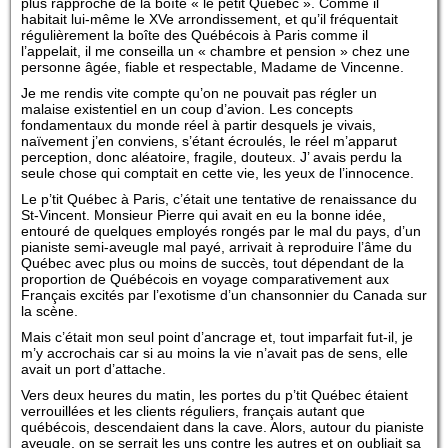
plus rapproché de la boîte « le petit Québec ». Comme il
habitait lui-même le XVe arrondissement, et qu’il fréquentait
régulièrement la boîte des Québécois à Paris comme il
l’appelait, il me conseilla un « chambre et pension » chez une
personne âgée, fiable et respectable, Madame de Vincenne.
Je me rendis vite compte qu’on ne pouvait pas régler un
malaise existentiel en un coup d’avion. Les concepts
fondamentaux du monde réel à partir desquels je vivais,
naïvement j’en conviens, s’étant écroulés, le réel m’apparut
perception, donc aléatoire, fragile, douteux. J’ avais perdu la
seule chose qui comptait en cette vie, les yeux de l’innocence.
Le p’tit Québec à Paris, c’était une tentative de renaissance du
St-Vincent. Monsieur Pierre qui avait en eu la bonne idée,
entouré de quelques employés rongés par le mal du pays, d’un
pianiste semi-aveugle mal payé, arrivait à reproduire l’âme du
Québec avec plus ou moins de succès, tout dépendant de la
proportion de Québécois en voyage comparativement aux
Français excités par l’exotisme d’un chansonnier du Canada sur
la scène.
Mais c’était mon seul point d’ancrage et, tout imparfait fut-il, je
m’y accrochais car si au moins la vie n’avait pas de sens, elle
avait un port d’attache.
Vers deux heures du matin, les portes du p’tit Québec étaient
verrouillées et les clients réguliers, français autant que
québécois, descendaient dans la cave. Alors, autour du pianiste
aveugle, on se serrait les uns contre les autres et on oubliait sa