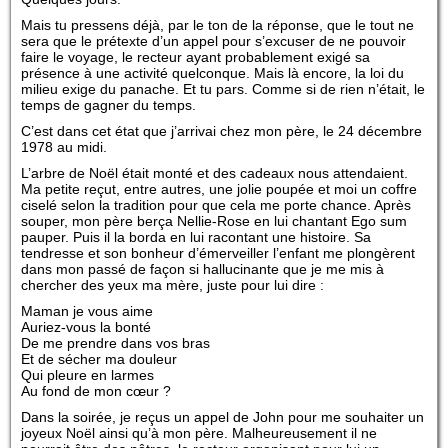
Mais tu pressens déjà, par le ton de la réponse, que le tout ne
sera que le prétexte d’un appel pour s’excuser de ne pouvoir
faire le voyage, le recteur ayant probablement exigé sa
présence à une activité quelconque. Mais là encore, la loi du
milieu exige du panache. Et tu pars. Comme si de rien n’était, le
temps de gagner du temps.
C’est dans cet état que j’arrivai chez mon père, le 24 décembre
1978 au midi.
L’arbre de Noël était monté et des cadeaux nous attendaient.
Ma petite reçut, entre autres, une jolie poupée et moi un coffre
ciselé selon la tradition pour que cela me porte chance. Après
souper, mon père berça Nellie-Rose en lui chantant Ego sum
pauper. Puis il la borda en lui racontant une histoire. Sa
tendresse et son bonheur d’émerveiller l’enfant me plongèrent
dans mon passé de façon si hallucinante que je me mis à
chercher des yeux ma mère, juste pour lui dire :
Maman je vous aime
Auriez-vous la bonté
De me prendre dans vos bras
Et de sécher ma douleur
Qui pleure en larmes
Au fond de mon cœur ?
Dans la soirée, je reçus un appel de John pour me souhaiter un
joyeux Noël ainsi qu’à mon père. Malheureusement il ne