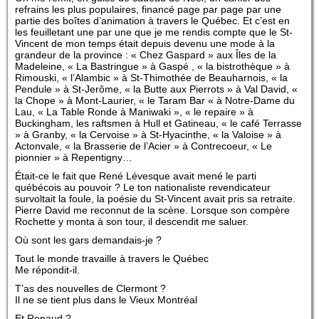
refrains les plus populaires, financé page par page par une
partie des boîtes d’animation à travers le Québec. Et c’est en
les feuilletant une par une que je me rendis compte que le St-
Vincent de mon temps était depuis devenu une mode à la
grandeur de la province : « Chez Gaspard » aux Îles de la
Madeleine, « La Bastringue » à Gaspé , « la bistrothèque » à
Rimouski, « l’Alambic » à St-Thimothée de Beauharnois, « la
Pendule » à St-Jerôme, « la Butte aux Pierrots » à Val David, «
la Chope » à Mont-Laurier, « le Taram Bar « à Notre-Dame du
Lau, « La Table Ronde à Maniwaki », « le repaire » à
Buckingham, les raftsmen à Hull et Gatineau, « le café Terrasse
» à Granby, « la Cervoise » à St-Hyacinthe, « la Valoise » à
Actonvale, « la Brasserie de l’Acier » à Contrecoeur, « Le
pionnier » à Repentigny…
Était-ce le fait que René Lévesque avait mené le parti
québécois au pouvoir ? Le ton nationaliste revendicateur
survoltait la foule, la poésie du St-Vincent avait pris sa retraite.
Pierre David me reconnut de la scène. Lorsque son compère
Rochette y monta à son tour, il descendit me saluer.
Où sont les gars demandais-je ?
Tout le monde travaille à travers le Québec
Me répondit-il.
T’as des nouvelles de Clermont ?
Il ne se tient plus dans le Vieux Montréal
Et Renaud ?