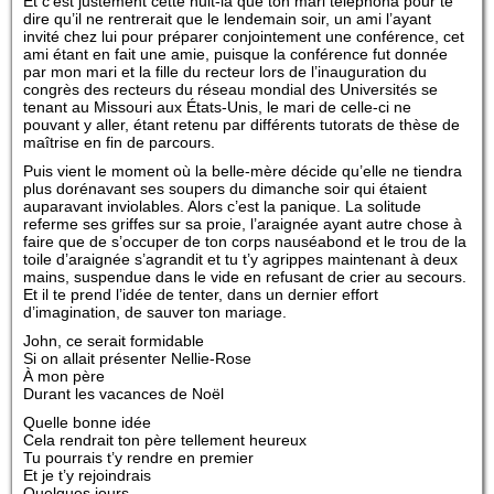
Et c’est justement cette nuit-là que ton mari téléphona pour te
dire qu’il ne rentrerait que le lendemain soir, un ami l’ayant
invité chez lui pour préparer conjointement une conférence, cet
ami étant en fait une amie, puisque la conférence fut donnée
par mon mari et la fille du recteur lors de l’inauguration du
congrès des recteurs du réseau mondial des Universités se
tenant au Missouri aux États-Unis, le mari de celle-ci ne
pouvant y aller, étant retenu par différents tutorats de thèse de
maîtrise en fin de parcours.
Puis vient le moment où la belle-mère décide qu’elle ne tiendra
plus dorénavant ses soupers du dimanche soir qui étaient
auparavant inviolables. Alors c’est la panique. La solitude
referme ses griffes sur sa proie, l’araignée ayant autre chose à
faire que de s’occuper de ton corps nauséabond et le trou de la
toile d’araignée s’agrandit et tu t’y agrippes maintenant à deux
mains, suspendue dans le vide en refusant de crier au secours.
Et il te prend l’idée de tenter, dans un dernier effort
d’imagination, de sauver ton mariage.
John, ce serait formidable
Si on allait présenter Nellie-Rose
À mon père
Durant les vacances de Noël
Quelle bonne idée
Cela rendrait ton père tellement heureux
Tu pourrais t’y rendre en premier
Et je t’y rejoindrais
Quelques jours.