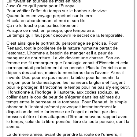
Lui fuyant en tournée de mois en mois
Jusqu’à ce qu’il parte pour l’Europe
Pour vérifier l’effet du temps sur le bonheur de vivre
Quand tu es en voyage perpétuel sur la terre.
Et cela en abandonnant et moi et son fils.
Ça ne le touche pas particulièrement
Puisque ce n’est, en principe, que temporaire.
Le temps qu’il faut pour découvrir le secret de la temporalité.
C’est ainsi que le portrait du personnage se précisa. Pour
Renaud, tout le problème de la nature humaine partait de
l’estomac. L’homme a besoin de manger et il a peur de
manquer de nourriture. La vie devient une chasse. Son ex-
femme me fit remarquer que l’analogie venait d’Einstein et cela
correspondait parfaitement à sa pensée. Plus tu t’enrichis aux
dépens des autres, moins tu mendieras dans l’avenir. Alors il
invente Dieu pour ne pas mourir, la bible pour lui mentir, la
religion pour le domestiquer, les honneurs la gloire et l’argent
pour le protéger. Il fractionne le temps pour ne pas s’y engloutir.
Il fonctionne à l’horloge, à l’autorité, aux codes sociaux, au
collier dans le cou de peur de s’égarer dans les abîmes du
temps entre le berceau et le tombeau. Pour Renaud, le simple
abandon à l’instant présent provoquait instantanément la
disparition de cette forteresse de l’esprit et créait par des
brosses d’être et des attaques d’être un nouveau rapport avec
le temps, celui de la libre-pensée, libre de toute pensée, dont la
sienne.
La dernière année, avant de prendre la route de l’univers, il