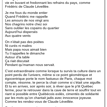
vie en buvant et fredonnant les refrains du pays, comme
Frédéric de Claude Léveillée.
Je me fous du monde entier
Quand Frédéric me rappelle
Les amours de nos vingt ans
Nos chagrins notre chez soi
Sans oublier les copains du quartier
Aujourd’hui dispersés
Aux quatre vents
On n’était pas des poètes
Ni curés ni malins
Mais papa nous aimait bien
Tu t’rappelles le dimanche
Autour d’la table
Ça riait discutait
Pendant qu’maman nous servait.
C’est extraordinaire comme lorsque tu survis ta culture dans un
point perdu de l’univers, même si ce point géométrique et
égocentrique porte le nom fastueux de Paris, chaque mot
compte, résonne, te perce la chair comme si c’était une aiguille.
Et tu en arrives, soir après soir, à rêver que le p’tit Québec
ferme, pour te retrouver dans la cave de terre et souffrir tout en
riant si possible entre Québécois exilés, cimentés de solidarité
par les mots qu’on chantait jadis avec innocence joyeuse.
Comme les rendez-vous de Claude Léveillée.