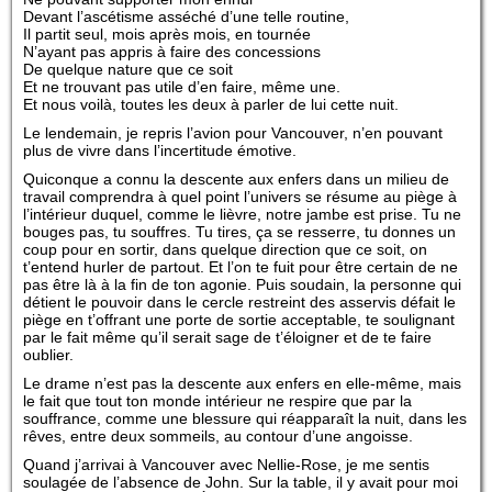
Devant l’ascétisme asséché d’une telle routine,
Il partit seul, mois après mois, en tournée
N’ayant pas appris à faire des concessions
De quelque nature que ce soit
Et ne trouvant pas utile d’en faire, même une.
Et nous voilà, toutes les deux à parler de lui cette nuit.
Le lendemain, je repris l’avion pour Vancouver, n’en pouvant
plus de vivre dans l’incertitude émotive.
Quiconque a connu la descente aux enfers dans un milieu de
travail comprendra à quel point l’univers se résume au piège à
l’intérieur duquel, comme le lièvre, notre jambe est prise. Tu ne
bouges pas, tu souffres. Tu tires, ça se resserre, tu donnes un
coup pour en sortir, dans quelque direction que ce soit, on
t’entend hurler de partout. Et l’on te fuit pour être certain de ne
pas être là à la fin de ton agonie. Puis soudain, la personne qui
détient le pouvoir dans le cercle restreint des asservis défait le
piège en t’offrant une porte de sortie acceptable, te soulignant
par le fait même qu’il serait sage de t’éloigner et de te faire
oublier.
Le drame n’est pas la descente aux enfers en elle-même, mais
le fait que tout ton monde intérieur ne respire que par la
souffrance, comme une blessure qui réapparaît la nuit, dans les
rêves, entre deux sommeils, au contour d’une angoisse.
Quand j’arrivai à Vancouver avec Nellie-Rose, je me sentis
soulagée de l’absence de John. Sur la table, il y avait pour moi