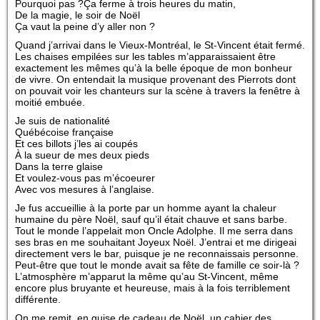
Pourquoi pas ?Ça ferme à trois heures du matin,
De la magie, le soir de Noël
Ça vaut la peine d’y aller non ?
Quand j’arrivai dans le Vieux-Montréal, le St-Vincent était fermé.
Les chaises empilées sur les tables m’apparaissaient être
exactement les mêmes qu’à la belle époque de mon bonheur
de vivre. On entendait la musique provenant des Pierrots dont
on pouvait voir les chanteurs sur la scène à travers la fenêtre à
moitié embuée.
Je suis de nationalité
Québécoise française
Et ces billots j’les ai coupés
À la sueur de mes deux pieds
Dans la terre glaise
Et voulez-vous pas m’écoeurer
Avec vos mesures à l’anglaise.
Je fus accueillie à la porte par un homme ayant la chaleur
humaine du père Noël, sauf qu’il était chauve et sans barbe.
Tout le monde l’appelait mon Oncle Adolphe. Il me serra dans
ses bras en me souhaitant Joyeux Noël. J’entrai et me dirigeai
directement vers le bar, puisque je ne reconnaissais personne.
Peut-être que tout le monde avait sa fête de famille ce soir-là ?
L’atmosphère m’apparut la même qu’au St-Vincent, même
encore plus bruyante et heureuse, mais à la fois terriblement
différente.
On me remit, en guise de cadeau de Noël, un cahier des