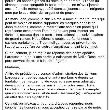
perdre les bonnes grâces du recteur, de nombreux repas du
dimanche pour conquérir la belle-mère qui ne m’avait jamais
acceptée, elle-même ayant été dans sa jeunesse une intrigante
mue par le seul désir de l’argent et du pouvoir.
J’aimais John, comme le chien aime la main du maître, mais qui
peut de moins en moins supporter les marques dans le cou.
John m’adorait, comme le maître flatte son chien parce qu’il
représente exactement l’atout manquant pour monter les
échelons sociaux dans le cercle international des universitaires
de grand renom. Nous étions le couple parfait et nous le
savions parfaitement. Trop intelligent pour se priver l’un de
l’autre tant que l’un ou l’autre n’aurait pas atteint le sommet.
Curieusement, je ne reçus de réponse des encyclopédies
Larousse que deux ans après la naissance de Nellie-Rose, mon
père servant de relais à la lettre égarée.
Madame,
À titre de président du conseil d’administration des Éditions
Larousse, entreprise appartenant à ma famille depuis sa
fondation, permettez-moi de vous adresser mon admiration
devant votre franchise. Je suis ému par votre sensibilité à
l’évolution de la langue et de son devenir féminin. L’exemple
que vous donnez au sujet du mot « fascinant (e) » m’apparaît
en effet des plus significatifs.
Cela dit, en m’excusant du retard à vous répondre, nous
serions très honorés si vous acceptiez de faire partie de notre