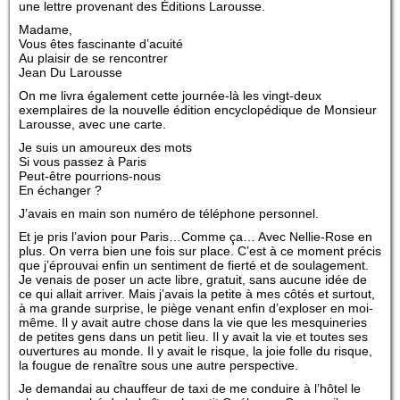
une lettre provenant des Éditions Larousse.
Madame,
Vous êtes fascinante d’acuité
Au plaisir de se rencontrer
Jean Du Larousse
On me livra également cette journée-là les vingt-deux
exemplaires de la nouvelle édition encyclopédique de Monsieur
Larousse, avec une carte.
Je suis un amoureux des mots
Si vous passez à Paris
Peut-être pourrions-nous
En échanger ?
J’avais en main son numéro de téléphone personnel.
Et je pris l’avion pour Paris…Comme ça… Avec Nellie-Rose en
plus. On verra bien une fois sur place. C’est à ce moment précis
que j’éprouvai enfin un sentiment de fierté et de soulagement.
Je venais de poser un acte libre, gratuit, sans aucune idée de
ce qui allait arriver. Mais j’avais la petite à mes côtés et surtout,
à ma grande surprise, le piège venant enfin d’exploser en moi-
même. Il y avait autre chose dans la vie que les mesquineries
de petites gens dans un petit lieu. Il y avait la vie et toutes ses
ouvertures au monde. Il y avait le risque, la joie folle du risque,
la fougue de renaître sous une autre perspective.
Je demandai au chauffeur de taxi de me conduire à l’hôtel le