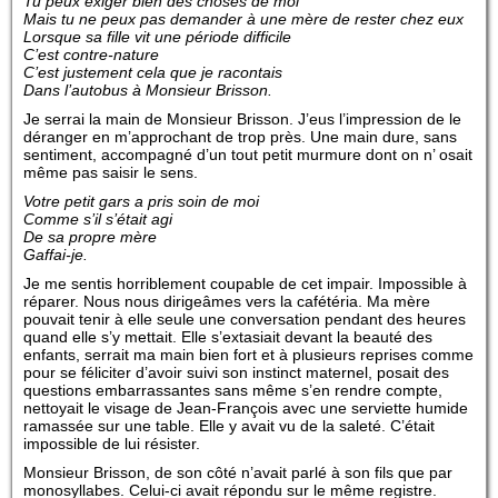
Tu peux exiger bien des choses de moi
Mais tu ne peux pas demander à une mère de rester chez eux
Lorsque sa fille vit une période difficile
C’est contre-nature
C’est justement cela que je racontais
Dans l’autobus à Monsieur Brisson.
Je serrai la main de Monsieur Brisson. J’eus l’impression de le
déranger en m’approchant de trop près. Une main dure, sans
sentiment, accompagné d’un tout petit murmure dont on n’ osait
même pas saisir le sens.
Votre petit gars a pris soin de moi
Comme s’il s’était agi
De sa propre mère
Gaffai-je.
Je me sentis horriblement coupable de cet impair. Impossible à
réparer. Nous nous dirigeâmes vers la cafétéria. Ma mère
pouvait tenir à elle seule une conversation pendant des heures
quand elle s’y mettait. Elle s’extasiait devant la beauté des
enfants, serrait ma main bien fort et à plusieurs reprises comme
pour se féliciter d’avoir suivi son instinct maternel, posait des
questions embarrassantes sans même s’en rendre compte,
nettoyait le visage de Jean-François avec une serviette humide
ramassée sur une table. Elle y avait vu de la saleté. C’était
impossible de lui résister.
Monsieur Brisson, de son côté n’avait parlé à son fils que par
monosyllabes. Celui-ci avait répondu sur le même registre.