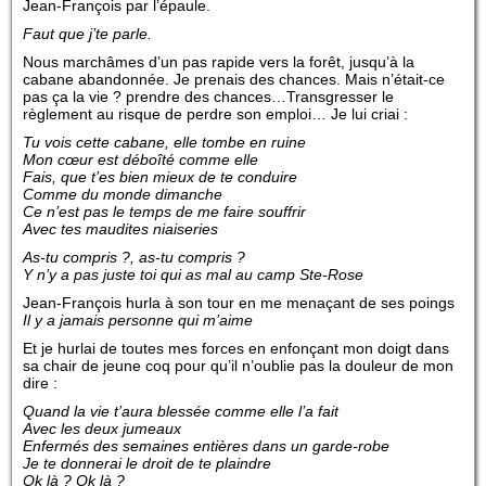
Jean-François par l’épaule.
Faut que j’te parle.
Nous marchâmes d’un pas rapide vers la forêt, jusqu’à la
cabane abandonnée. Je prenais des chances. Mais n’était-ce
pas ça la vie ? prendre des chances…Transgresser le
règlement au risque de perdre son emploi… Je lui criai :
Tu vois cette cabane, elle tombe en ruine
Mon cœur est déboîté comme elle
Fais, que t’es bien mieux de te conduire
Comme du monde dimanche
Ce n’est pas le temps de me faire souffrir
Avec tes maudites niaiseries
As-tu compris ?, as-tu compris ?
Y n’y a pas juste toi qui as mal au camp Ste-Rose
Jean-François hurla à son tour en me menaçant de ses poings
Il y a jamais personne qui m’aime
Et je hurlai de toutes mes forces en enfonçant mon doigt dans
sa chair de jeune coq pour qu’il n’oublie pas la douleur de mon
dire :
Quand la vie t’aura blessée comme elle l’a fait
Avec les deux jumeaux
Enfermés des semaines entières dans un garde-robe
Je te donnerai le droit de te plaindre
Ok là ? Ok là ?