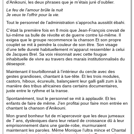
d’Anikouni, les deux phrases que je m’étais juré d’oublier.
Le feu de l’amour brûle la nuit
Je veux te l’offrir pour la vie.
Tout le personnel de l’administration s’approcha aussitôt ébahi.
C’était la première fois en 8 mois que Jean-François crevait de
lui-même sa bulle de révolte et de guerre contre lui-même. Il
exigea que le groupe recommence la chanson Et son propre
couplet se mit à peindre la couleur de son être. Son visage
d’une telle dureté habituellement m’apparut ressembler à celui
de Jacques Brel. Sa voix résonnait avec cette fougue
inhabituelle de vivre au travers des marais institutionnalisés du
désespoir.
Maintenant il tourbillonnait à l’intérieur du cercle avec des
gestes grandioses, chantant à tue-tête. Et les trois modules,
castors, hiboux, écureuils, balançaient leur galli galli zum à la
manière des tribus africaines dans certains documentaires,
juste entre le rythme et la transe.
Spontanément, tout le personnel se mit à applaudir. Et les
enfants de faire de même. J’en profitai pour faire mon entrée en
chantant la chanson d’Anikouni.
Mon grand bonheur fut de m’apercevoir que les deux jumeaux
de 7 ans, dyslexiques dans leur retard de croissance dû à leur
emprisonnement dans une garde-robe, murmuraient
maintenant les paroles. Même Monique l’ultra mince et Chantal