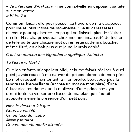
« Je m’ennuie d’Anikouni »
me confia-t-elle en déposant sa tête
sur mon ventre.
« Et toi ? »
Comment faisait-elle pour passer au travers de ma carapace,
pour lire au plus intime de moi-même ? Je lui caressai les
cheveux pour apaiser ce temps qui ne finissait plus de s’étirer
en elle. Natacha provoquait chez moi une incapacité de tricher
de telle sorte que chaque mot qui émergeait de ma bouche,
même filtré, en disait plus que je ne l’aurais désiré.
C’est un gardien des légendes magnifique, Natacha.
Tu l’as revu Miel ?
Que les enfants m’appellent Miel, cela me faisait réaliser à quel
point j’avais réussi à me sauver de prisons dorées de mon père.
Le mot évoquait maintenant, à mon oreille, beaucoup plus la
tendresse bienveillante (encore un mot de mon père) d’une
éducatrice souriante que la mollesse d’une princesse ayant
dormi toute sa vie sur une liasse de matelas qui n’aurait
supporté même la présence d’un petit pois.
Hier, le destin a fait que…
Nous avons été
Un en face de l’autre
Assis par terre
Devant une chandelle allumée