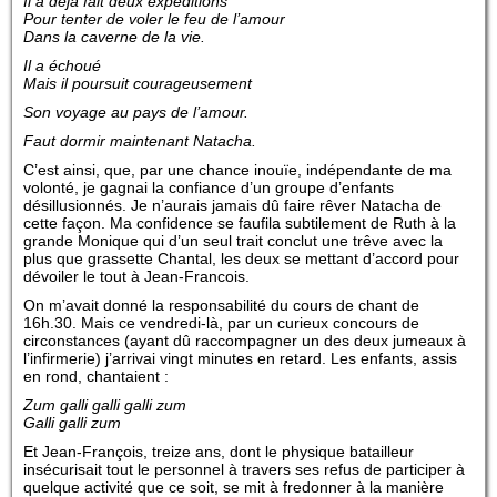
Il a déjà fait deux expéditions
Pour tenter de voler le feu de l’amour
Dans la caverne de la vie.
Il a échoué
Mais il poursuit courageusement
Son voyage au pays de l’amour.
Faut dormir maintenant Natacha.
C’est ainsi, que, par une chance inouïe, indépendante de ma
volonté, je gagnai la confiance d’un groupe d’enfants
désillusionnés. Je n’aurais jamais dû faire rêver Natacha de
cette façon. Ma confidence se faufila subtilement de Ruth à la
grande Monique qui d’un seul trait conclut une trêve avec la
plus que grassette Chantal, les deux se mettant d’accord pour
dévoiler le tout à Jean-Francois.
On m’avait donné la responsabilité du cours de chant de
16h.30. Mais ce vendredi-là, par un curieux concours de
circonstances (ayant dû raccompagner un des deux jumeaux à
l’infirmerie) j’arrivai vingt minutes en retard. Les enfants, assis
en rond, chantaient :
Zum galli galli galli zum
Galli galli zum
Et Jean-François, treize ans, dont le physique batailleur
insécurisait tout le personnel à travers ses refus de participer à
quelque activité que ce soit, se mit à fredonner à la manière