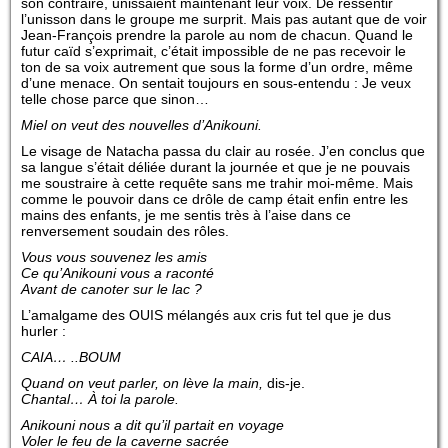
son contraire, unissaient maintenant leur voix. De ressentir
l’unisson dans le groupe me surprit. Mais pas autant que de voir
Jean-François prendre la parole au nom de chacun. Quand le
futur caïd s’exprimait, c’était impossible de ne pas recevoir le
ton de sa voix autrement que sous la forme d’un ordre, même
d’une menace. On sentait toujours en sous-entendu : Je veux
telle chose parce que sinon…
Miel on veut des nouvelles d’Anikouni.
Le visage de Natacha passa du clair au rosée. J’en conclus que
sa langue s’était déliée durant la journée et que je ne pouvais
me soustraire à cette requête sans me trahir moi-même. Mais
comme le pouvoir dans ce drôle de camp était enfin entre les
mains des enfants, je me sentis très à l’aise dans ce
renversement soudain des rôles.
Vous vous souvenez les amis
Ce qu’Anikouni vous a raconté
Avant de canoter sur le lac ?
L’amalgame des OUIS mélangés aux cris fut tel que je dus
hurler :
CAIA… ..BOUM
Quand on veut parler, on lève la main,
dis-je.
Chantal… À toi la parole.
Anikouni nous a dit qu’il partait en voyage
Voler le feu de la caverne sacrée