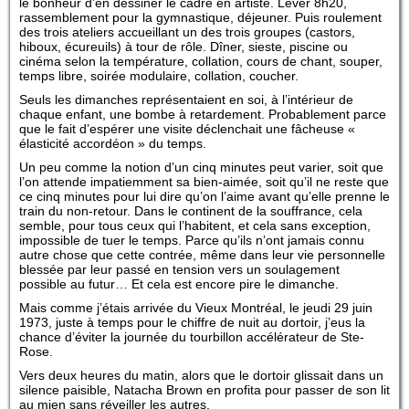
le bonheur d’en dessiner le cadre en artiste. Lever 8h20,
rassemblement pour la gymnastique, déjeuner. Puis roulement
des trois ateliers accueillant un des trois groupes (castors,
hiboux, écureuils) à tour de rôle. Dîner, sieste, piscine ou
cinéma selon la température, collation, cours de chant, souper,
temps libre, soirée modulaire, collation, coucher.
Seuls les dimanches représentaient en soi, à l’intérieur de
chaque enfant, une bombe à retardement. Probablement parce
que le fait d’espérer une visite déclenchait une fâcheuse «
élasticité accordéon » du temps.
Un peu comme la notion d’un cinq minutes peut varier, soit que
l’on attende impatiemment sa bien-aimée, soit qu’il ne reste que
ce cinq minutes pour lui dire qu’on l’aime avant qu’elle prenne le
train du non-retour. Dans le continent de la souffrance, cela
semble, pour tous ceux qui l’habitent, et cela sans exception,
impossible de tuer le temps. Parce qu’ils n’ont jamais connu
autre chose que cette contrée, même dans leur vie personnelle
blessée par leur passé en tension vers un soulagement
possible au futur… Et cela est encore pire le dimanche.
Mais comme j’étais arrivée du Vieux Montréal, le jeudi 29 juin
1973, juste à temps pour le chiffre de nuit au dortoir, j’eus la
chance d’éviter la journée du tourbillon accélérateur de Ste-
Rose.
Vers deux heures du matin, alors que le dortoir glissait dans un
silence paisible, Natacha Brown en profita pour passer de son lit
au mien sans réveiller les autres.