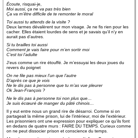
Écoute,
risquai-je,
Moi aussi, ça ne va pas très bien
Ça va m’être difficile de te remonter le moral
Toi aussi tu attends de la visite ?
Deux larmes dévalèrent sur mon visage. Je ne fis rien pour les
cacher. Elles étaient lourdes de sens et je savais qu’il n’y en
aurait pas d’autres.
Si tu brailles toi aussi
Comment je vais faire pour m’en sortir moi
C’est toi l’adulte
J’eus comme un rire étouffé. Je m’essuyai les deux joues du
revers du poignet
On ne file pas mieux l’un que l’autre
D’après ce que je vois
Ne le dis pas à personne que tu m’as vue pleurer
Ok Jean-François ?
Ne le dis pas à personne toi non plus que…
Je suis écœuré de manger du pâté chinois…
Il y eut entre nous un grand rire de désarroi. Comme si on
partageait la même prison, lui de l’intérieur, moi de l’extérieur.
Les prisonniers ont une expression pour expliquer ce qu’ils font
en dedans de quatre murs : FAIRE DU TEMPS. Curieux comme
on ne peut dissocier prison et conscience du temps.