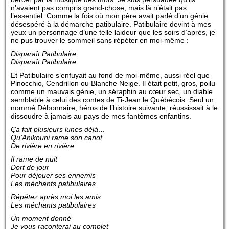
n’avaient pas compris grand-chose, mais là n’était pas
l’essentiel. Comme la fois où mon père avait parlé d’un génie
désespéré à la démarche patibulaire. Patibulaire devint à mes
yeux un personnage d’une telle laideur que les soirs d’après, je
ne pus trouver le sommeil sans répéter en moi-même :
Disparaît Patibulaire,
Disparaît Patibulaire
Et Patibulaire s’enfuyait au fond de moi-même, aussi réel que
Pinocchio, Cendrillon ou Blanche Neige. Il était petit, gros, poilu
comme un mauvais génie, un séraphin au cœur sec, un diable
semblable à celui des contes de Ti-Jean le Québécois. Seul un
nommé Débonnaire, héros de l’histoire suivante, réussissait à le
dissoudre à jamais au pays de mes fantômes enfantins.
Ça fait plusieurs lunes déjà…
Qu’Anikouni rame son canot
De rivière en rivière
Il rame de nuit
Dort de jour
Pour déjouer ses ennemis
Les méchants patibulaires
Répétez après moi les amis
Les méchants patibulaires
Un moment donné
Je vous raconterai au complet