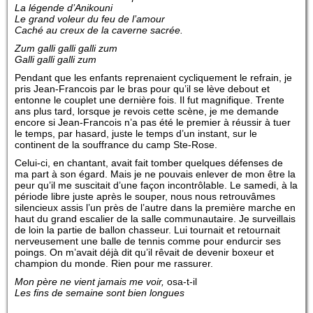
La légende d’Anikouni
Le grand voleur du feu de l’amour
Caché au creux de la caverne sacrée.
Zum galli galli galli zum
Galli galli galli zum
Pendant que les enfants reprenaient cycliquement le refrain, je
pris Jean-Francois par le bras pour qu’il se lève debout et
entonne le couplet une dernière fois. Il fut magnifique. Trente
ans plus tard, lorsque je revois cette scène, je me demande
encore si Jean-Francois n’a pas été le premier à réussir à tuer
le temps, par hasard, juste le temps d’un instant, sur le
continent de la souffrance du camp Ste-Rose.
Celui-ci, en chantant, avait fait tomber quelques défenses de
ma part à son égard. Mais je ne pouvais enlever de mon être la
peur qu’il me suscitait d’une façon incontrôlable. Le samedi, à la
période libre juste après le souper, nous nous retrouvâmes
silencieux assis l’un près de l’autre dans la première marche en
haut du grand escalier de la salle communautaire. Je surveillais
de loin la partie de ballon chasseur. Lui tournait et retournait
nerveusement une balle de tennis comme pour endurcir ses
poings. On m’avait déjà dit qu’il rêvait de devenir boxeur et
champion du monde. Rien pour me rassurer.
Mon père ne vient jamais me voir,
osa-t-il
Les fins de semaine sont bien longues