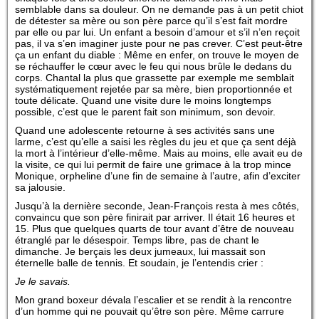
semblable dans sa douleur. On ne demande pas à un petit chiot
de détester sa mère ou son père parce qu’il s’est fait mordre
par elle ou par lui. Un enfant a besoin d’amour et s’il n’en reçoit
pas, il va s’en imaginer juste pour ne pas crever. C’est peut-être
ça un enfant du diable : Même en enfer, on trouve le moyen de
se réchauffer le cœur avec le feu qui nous brûle le dedans du
corps. Chantal la plus que grassette par exemple me semblait
systématiquement rejetée par sa mère, bien proportionnée et
toute délicate. Quand une visite dure le moins longtemps
possible, c’est que le parent fait son minimum, son devoir.
Quand une adolescente retourne à ses activités sans une
larme, c’est qu’elle a saisi les règles du jeu et que ça sent déjà
la mort à l’intérieur d’elle-même. Mais au moins, elle avait eu de
la visite, ce qui lui permit de faire une grimace à la trop mince
Monique, orpheline d’une fin de semaine à l’autre, afin d’exciter
sa jalousie.
Jusqu’à la dernière seconde, Jean-François resta à mes côtés,
convaincu que son père finirait par arriver. Il était 16 heures et
15. Plus que quelques quarts de tour avant d’être de nouveau
étranglé par le désespoir. Temps libre, pas de chant le
dimanche. Je berçais les deux jumeaux, lui massait son
éternelle balle de tennis. Et soudain, je l’entendis crier :
Je le savais.
Mon grand boxeur dévala l’escalier et se rendit à la rencontre
d’un homme qui ne pouvait qu’être son père. Même carrure