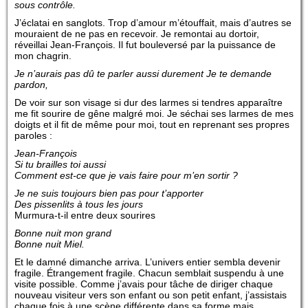
sous contrôle.
J’éclatai en sanglots. Trop d’amour m’étouffait, mais d’autres se
mouraient de ne pas en recevoir. Je remontai au dortoir,
réveillai Jean-François. Il fut bouleversé par la puissance de
mon chagrin.
Je n’aurais pas dû te parler aussi durement Je te demande
pardon,
De voir sur son visage si dur des larmes si tendres apparaître
me fit sourire de gêne malgré moi. Je séchai ses larmes de mes
doigts et il fit de même pour moi, tout en reprenant ses propres
paroles :
Jean-François
Si tu brailles toi aussi
Comment est-ce que je vais faire pour m’en sortir ?
Je ne suis toujours bien pas pour t’apporter
Des pissenlits à tous les jours
Murmura-t-il entre deux sourires
Bonne nuit mon grand
Bonne nuit Miel.
Et le damné dimanche arriva. L’univers entier sembla devenir
fragile. Étrangement fragile. Chacun semblait suspendu à une
visite possible. Comme j’avais pour tâche de diriger chaque
nouveau visiteur vers son enfant ou son petit enfant, j’assistais
chaque fois à une scène différente dans sa forme mais