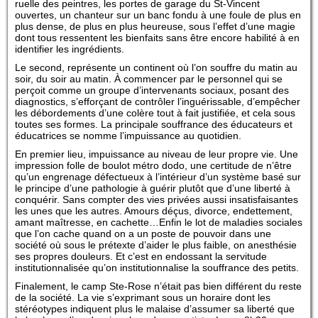
ruelle des peintres, les portes de garage du St-Vincent
ouvertes, un chanteur sur un banc fondu à une foule de plus en
plus dense, de plus en plus heureuse, sous l’effet d’une magie
dont tous ressentent les bienfaits sans être encore habilité à en
identifier les ingrédients.
Le second, représente un continent où l’on souffre du matin au
soir, du soir au matin. À commencer par le personnel qui se
perçoit comme un groupe d’intervenants sociaux, posant des
diagnostics, s’efforçant de contrôler l’inguérissable, d’empêcher
les débordements d’une colère tout à fait justifiée, et cela sous
toutes ses formes. La principale souffrance des éducateurs et
éducatrices se nomme l’impuissance au quotidien.
En premier lieu, impuissance au niveau de leur propre vie. Une
impression folle de boulot métro dodo, une certitude de n’être
qu’un engrenage défectueux à l’intérieur d’un système basé sur
le principe d’une pathologie à guérir plutôt que d’une liberté à
conquérir. Sans compter des vies privées aussi insatisfaisantes
les unes que les autres. Amours déçus, divorce, endettement,
amant maîtresse, en cachette…Enfin le lot de maladies sociales
que l’on cache quand on a un poste de pouvoir dans une
société où sous le prétexte d’aider le plus faible, on anesthésie
ses propres douleurs. Et c’est en endossant la servitude
institutionnalisée qu’on institutionnalise la souffrance des petits.
Finalement, le camp Ste-Rose n’était pas bien différent du reste
de la société. La vie s’exprimant sous un horaire dont les
stéréotypes indiquent plus le malaise d’assumer sa liberté que