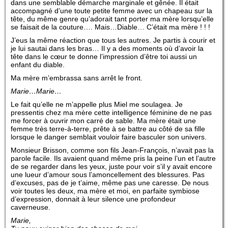
dans une semblable démarche marginale et gênée. Il était
accompagné d’une toute petite femme avec un chapeau sur la
tête, du même genre qu’adorait tant porter ma mère lorsqu’elle
se faisait de la couture…. Mais…Diable… C’était ma mère ! ! !
J’eus la même réaction que tous les autres. Je partis à courir et
je lui sautai dans les bras… Il y a des moments où d’avoir la
tête dans le cœur te donne l’impression d’être toi aussi un
enfant du diable.
Ma mère m’embrassa sans arrêt le front.
Marie…Marie…
Le fait qu’elle ne m’appelle plus Miel me soulagea. Je
pressentis chez ma mère cette intelligence féminine de ne pas
me forcer à ouvrir mon carré de sable. Ma mère était une
femme très terre-à-terre, prête à se battre au côté de sa fille
lorsque le danger semblait vouloir faire basculer son univers.
Monsieur Brisson, comme son fils Jean-François, n’avait pas la
parole facile. Ils avaient quand même pris la peine l’un et l’autre
de se regarder dans les yeux, juste pour voir s’il y avait encore
une lueur d’amour sous l’amoncellement des blessures. Pas
d’excuses, pas de je t’aime, même pas une caresse. De nous
voir toutes les deux, ma mère et moi, en parfaite symbiose
d’expression, donnait à leur silence une profondeur
caverneuse.
Marie,