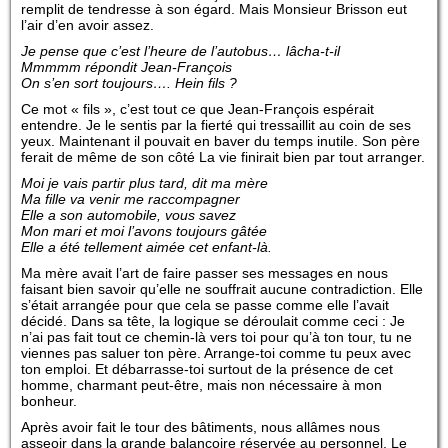
remplit de tendresse à son égard. Mais Monsieur Brisson eut
l’air d’en avoir assez.
Je pense que c’est l’heure de l’autobus… lâcha-t-il
Mmmmm répondit Jean-François
On s’en sort toujours…. Hein fils ?
Ce mot « fils », c’est tout ce que Jean-François espérait
entendre. Je le sentis par la fierté qui tressaillit au coin de ses
yeux. Maintenant il pouvait en baver du temps inutile. Son père
ferait de même de son côté La vie finirait bien par tout arranger.
Moi je vais partir plus tard, dit ma mère
Ma fille va venir me raccompagner
Elle a son automobile, vous savez
Mon mari et moi l’avons toujours gâtée
Elle a été tellement aimée cet enfant-là.
Ma mère avait l’art de faire passer ses messages en nous
faisant bien savoir qu’elle ne souffrait aucune contradiction. Elle
s’était arrangée pour que cela se passe comme elle l’avait
décidé. Dans sa tête, la logique se déroulait comme ceci : Je
n’ai pas fait tout ce chemin-là vers toi pour qu’à ton tour, tu ne
viennes pas saluer ton père. Arrange-toi comme tu peux avec
ton emploi. Et débarrasse-toi surtout de la présence de cet
homme, charmant peut-être, mais non nécessaire à mon
bonheur.
Après avoir fait le tour des bâtiments, nous allâmes nous
asseoir dans la grande balançoire réservée au personnel. Le