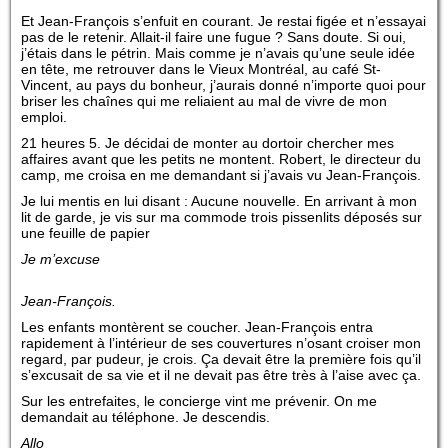
Et Jean-François s’enfuit en courant. Je restai figée et n’essayai
pas de le retenir. Allait-il faire une fugue ? Sans doute. Si oui,
j’étais dans le pétrin. Mais comme je n’avais qu’une seule idée
en tête, me retrouver dans le Vieux Montréal, au café St-
Vincent, au pays du bonheur, j’aurais donné n’importe quoi pour
briser les chaînes qui me reliaient au mal de vivre de mon
emploi.
21 heures 5. Je décidai de monter au dortoir chercher mes
affaires avant que les petits ne montent. Robert, le directeur du
camp, me croisa en me demandant si j’avais vu Jean-François.
Je lui mentis en lui disant : Aucune nouvelle. En arrivant à mon
lit de garde, je vis sur ma commode trois pissenlits déposés sur
une feuille de papier
Je m’excuse
Jean-François.
Les enfants montèrent se coucher. Jean-François entra
rapidement à l’intérieur de ses couvertures n’osant croiser mon
regard, par pudeur, je crois. Ça devait être la première fois qu’il
s’excusait de sa vie et il ne devait pas être très à l’aise avec ça.
Sur les entrefaites, le concierge vint me prévenir. On me
demandait au téléphone. Je descendis.
Allo