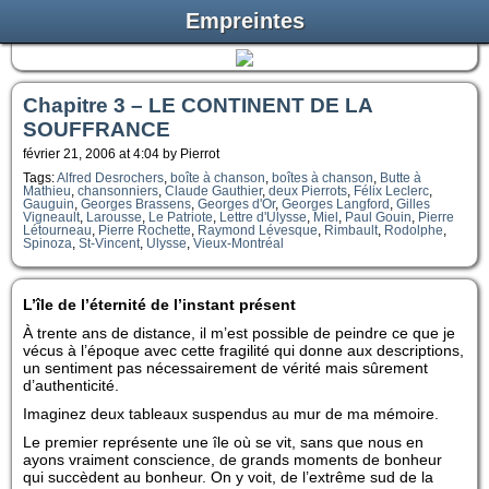
Empreintes
Chapitre 3 – LE CONTINENT DE LA
SOUFFRANCE
février 21, 2006 at 4:04 by Pierrot
Tags:
Alfred Desrochers
,
boîte à chanson
,
boîtes à chanson
,
Butte à
Mathieu
,
chansonniers
,
Claude Gauthier
,
deux Pierrots
,
Félix Leclerc
,
Gauguin
,
Georges Brassens
,
Georges d'Or
,
Georges Langford
,
Gilles
Vigneault
,
Larousse
,
Le Patriote
,
Lettre d'Ulysse
,
Miel
,
Paul Gouin
,
Pierre
Létourneau
,
Pierre Rochette
,
Raymond Lévesque
,
Rimbault
,
Rodolphe
,
Spinoza
,
St-Vincent
,
Ulysse
,
Vieux-Montréal
L’île de l’éternité de l’instant présent
À trente ans de distance, il m’est possible de peindre ce que je
vécus à l’époque avec cette fragilité qui donne aux descriptions,
un sentiment pas nécessairement de vérité mais sûrement
d’authenticité.
Imaginez deux tableaux suspendus au mur de ma mémoire.
Le premier représente une île où se vit, sans que nous en
ayons vraiment conscience, de grands moments de bonheur
qui succèdent au bonheur. On y voit, de l’extrême sud de la