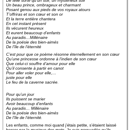
De telle sorte qu’un soir, un mystérieux soir
Un beau prince, ombrageux et charmant
Posant genou aux pieds de vos royaux atours
T’offriras et son cœur et son or
Et la terre entière chantera
En cet instant présent
Ils vécurent heureux
Et eurent beaucoup d’enfants
Au paradis…Millénaire
De la poésie des bien-aimés
De l’île de l’éternité
C’est pour que ce poème résonne éternellement en son cœur
Qu’une princesse ordonne à l’indien de son cœur
Que celui-ci souffre d’amour pour elle
Qu’il consente à partir en canot
Pour aller voler pour elle,…
juste pour elle
Le feu de la caverne sacrée.
Pour qu’un jour
Ils puissent se marier
Avoir beaucoup d’enfants
Au paradis… Millénaire
De la poésie des bien-aimés
De l’île de l’éternité.
Les enfants, comme moi quand j’étais petite, s’étaient laissé
bercer par la musique des mots. Je suis persuadée qu’ils