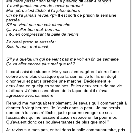
Ma mère passait son temps à pleurer,
dit Jean-François
Y avait jamais moyen de savoir pourquoi
Mon père s’est fâché, il l’a jetée dehors
On ne l’a jamais revue.<
p> Il est sorti de prison la semaine
passée
S’il ne vient pas me voir dimanche
Ça va aller ben mal, ben mal
Fit-il en compressant la balle de tennis.
J’ajoutai presque aussitôt :
Sais-tu que, moi aussi,
S’il y a quelqu’un qui ne vient pas me voir en fin de semaine
Ça va aller encore plus mal que toi ?
Il parut saisi de stupeur. Me yeux s’ombragèrent alors d’une
colère alors plus drastique que la sienne. Je lui fis un doigt
d’honneur et partis prendre une marche. Décidément le
deuxième en quelques semaines. Et les deux seuls de ma vie
d’ailleurs. J’étais scandalisée de la façon dont il m’avait
agressée avec sa misère.
Renaud me manquait terriblement. Je savais qu’il commençait à
chanter à vingt heures. Je l’avais dans la peau. Je me serais
donnée à lui sans réfléchir, juste pour me venger de ses
fascinantes qui ne laissaient aucun espace en lui pour moi.
Qu’avaient donc ces bouleversantes de plus que moi ?
Je revins sur mes pas, entrai dans la salle communautaire, pris