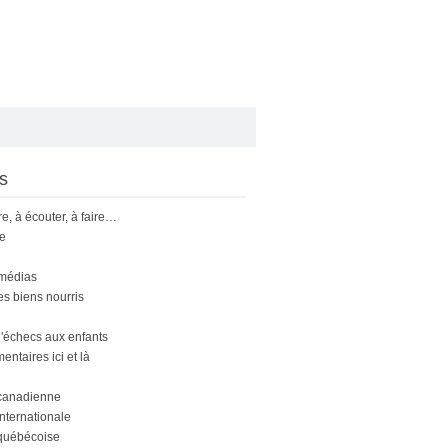
s
ire, à écouter, à faire…
le
 médias
s biens nourris
'échecs aux enfants
ntaires ici et là
canadienne
nternationale
québécoise