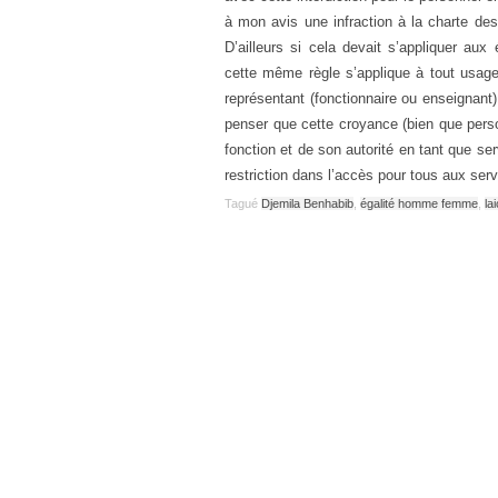
à mon avis une infraction à la charte des 
D’ailleurs si cela devait s’appliquer aux 
cette même règle s’applique à tout usage
représentant (fonctionnaire ou enseignant) 
penser que cette croyance (bien que pers
fonction et de son autorité en tant que ser
restriction dans l’accès pour tous aux serv
Tagué
Djemila Benhabib
,
égalité homme femme
,
lai