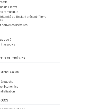
chette
s de Pierrot
es et musique
 l'éternité de l'instant présent (Pierre
e)
nouvelles littéraires
us que ?
 inassouvis
contournables
e Michel Collon
i à gauche
ive Economics
ndialisation
otos