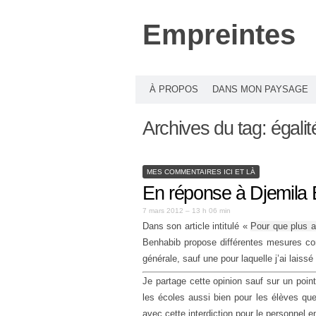
Empreintes
À PROPOS
DANS MON PAYSAGE
Archives du tag:
égali
MES COMMENTAIRES ICI ET LÀ
En réponse à Djemila
7 mars 2012 – 13 h 06 min
Dans son article intitulé «
Pour que plus 
Benhabib propose différentes mesures con
générale, sauf une pour laquelle j’ai laiss
Je partage cette opinion sauf sur un point 
les écoles aussi bien pour les élèves que 
avec cette interdiction pour le personnel 