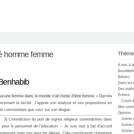
té homme femme
Thème
À voir, à l
Boustifail
Brèves
 Benhabib
Dans les
Des mythe
Échecs
aucune femme dans le monde n’ait honte d’être femme
» Djemila
Cours d
cernant la laïcité. J’appuie son analyse et ses propositions en
Mes comme
é le commentaire que voici sur son blogue.
Opinion
Scène 
: 3) L’interdiction du port de signes religieux ostentatoires dans
Scène i
pour le personnel de l’éducation. – Je suis tout à fait d’accord
Scène 
enseignant mais pas pour les élèves. Cela constituerait clairement