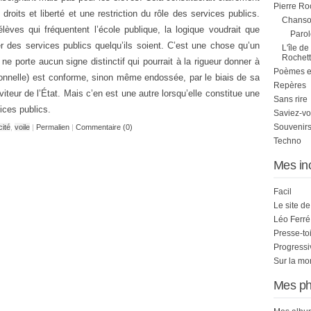
Pierre Ro
droits et liberté et une restriction du rôle des services publics.
Chanson
élèves qui fréquentent l’école publique, la logique voudrait que
Parol
r des services publics quelqu’ils soient. C’est une chose qu’un
L'île de
Rochett
ne porte aucun signe distinctif qui pourrait à la rigueur donner à
Poèmes et 
onnelle) est conforme, sinon même endossée, par le biais de sa
Repères
viteur de l’État. Mais c’en est une autre lorsqu’elle constitue une
Sans rire
ices publics.
Saviez-vo
Souvenirs
cité
,
voile
|
Permalien
|
Commentaire (0)
Techno
Mes in
Facil
Le site d
Léo Ferré
Presse-to
Progress
Sur la mo
Mes ph