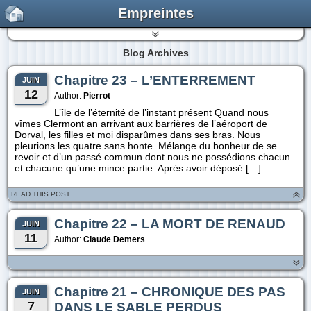
Empreintes
Blog Archives
Chapitre 23 – L’ENTERREMENT
JUIN
12
Author:
Pierrot
L’île de l’éternité de l’instant présent Quand nous
vîmes Clermont an arrivant aux barrières de l’aéroport de
Dorval, les filles et moi disparûmes dans ses bras. Nous
pleurions les quatre sans honte. Mélange du bonheur de se
revoir et d’un passé commun dont nous ne possédions chacun
et chacune qu’une mince partie. Après avoir déposé […]
READ THIS POST
Chapitre 22 – LA MORT DE RENAUD
JUIN
11
Author:
Claude Demers
Chapitre 21 – CHRONIQUE DES PAS
JUIN
7
DANS LE SABLE PERDUS