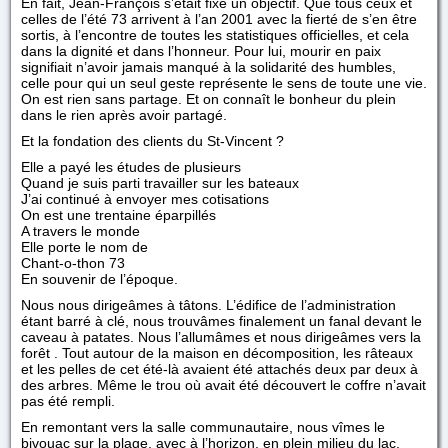
En fait, Jean-François s’était fixé un objectif. Que tous ceux et
celles de l’été 73 arrivent à l’an 2001 avec la fierté de s’en être
sortis, à l’encontre de toutes les statistiques officielles, et cela
dans la dignité et dans l’honneur. Pour lui, mourir en paix
signifiait n’avoir jamais manqué à la solidarité des humbles,
celle pour qui un seul geste représente le sens de toute une vie.
On est rien sans partage. Et on connaît le bonheur du plein
dans le rien après avoir partagé.
Et la fondation des clients du St-Vincent ?
Elle a payé les études de plusieurs
Quand je suis parti travailler sur les bateaux
J’ai continué à envoyer mes cotisations
On est une trentaine éparpillés
A travers le monde
Elle porte le nom de
Chant-o-thon 73
En souvenir de l’époque.
Nous nous dirigeâmes à tâtons. L’édifice de l’administration
étant barré à clé, nous trouvâmes finalement un fanal devant le
caveau à patates. Nous l’allumâmes et nous dirigeâmes vers la
forêt . Tout autour de la maison en décomposition, les râteaux
et les pelles de cet été-là avaient été attachés deux par deux à
des arbres. Même le trou où avait été découvert le coffre n’avait
pas été rempli.
En remontant vers la salle communautaire, nous vîmes le
bivouac sur la plage, avec à l’horizon, en plein milieu du lac,