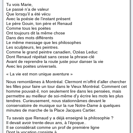
Tu vois Marie,
Le passé n’a de valeur
Que lorsqu’il a été vécu
Avec la poésie de l’instant présent
Le père Gouin, ton père et Renaud
Comme tous les poètes
Ont toujours dit la même chose
Dans des mots différents
Le même message que les philosophes
Les sculpteurs, les peintres.
Comme le grand peintre canadien, Ozéas Leduc
Dont Renaud répétait sans cesse la phrase-clé
Avant de reprendre la route juste pour danser la vie
Avec les poètes universels.
« La vie est mon unique aventure »
Nous remontâmes à Montréal. Clermont m’offrit d’aller chercher
les filles pour faire un tour dans le Vieux Montréal. Comment cet
homme pouvait-il, non seulement lire dans les pensées, mais
permettre au meilleur de soi-même d’y écrire les mots les plus
tendres. Curieusement, nous stationnâmes devant le
conservatoire de musique sur la rue Notre-Dame à quelques
minutes de marche de la Place Jacques Cartier.
Tu savais que Renaud y a déjà enseigné la philosophie ?
Il devait avoir trente-deux ans, à l’époque..
Il se considérait comme un prof de première ligne
Dont la vocation consiste à