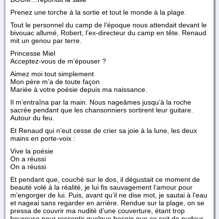
Prenez une torche à la sortie et tout le monde à la plage.
Tout le personnel du camp de l’époque nous attendait devant le
bivouac allumé, Robert, l’ex-directeur du camp en tête. Renaud
mit un genou par terre.
Princesse Miel
Acceptez-vous de m’épouser ?
Aimez moi tout simplement
Mon père m’a de toute façon
Mariée à votre poésie depuis ma naissance.
Il m’entraîna par la main. Nous nageâmes jusqu’à la roche
sacrée pendant que les chansonniers sortirent leur guitare.
Autour du feu.
Et Renaud qui n’eut cesse de crier sa joie à la lune, les deux
mains en porte-voix :
Vive la poésie
On a réussi
On a réussi
Et pendant que, couché sur le dos, il dégustait ce moment de
beauté volé à la réalité, je lui fis sauvagement l’amour pour
m’engorger de lui. Puis, avant qu’il ne dise mot, je sautai à l’eau
et nageai sans regarder en arrière. Rendue sur la plage, on se
pressa de couvrir ma nudité d’une couverture, étant trop
heureuse pour ressentir quelque besoin que ce soit de pudeur