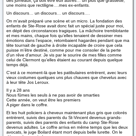
des jumeaux, ça doit être eux autres… un plus que grassette,
une moins que rectiligne….mes ex-enfants.
Un discours… un discours… un discours….
On m’avait préparé une scène et un micro. La fondation des
enfants de Ste-Rose avait donc fait un spécial juste pour moi,
en dépit des circonstances tragiques. La mâchoire tremblotante
et mes mains, chaque fois qu’elles tenaient de dessiner mes
émotions dans l’espace, retombaient hagardes pendant que ma
tête tournait de gauche à droite incapable de croire que cela
puisse m’être destiné, comme pour me consoler de la perte
d’un rêve d’amour. Je vis par le sourire de mes filles comme
celui de Clermont qu’elles étaient au courant depuis quelque
temps déjà.
C’est à ce moment-là que les patibulaires entrèrent, avec leurs
vieux costumes quelques uns plus chauves que chevelus avec
à leur tête Jos Leroux.
Il y a 28 ans
Nous fûmes les seuls à ne pas avoir de smarties
Cette année, on veut être les premiers
A piger dans le coffre.
Et les huit policiers à cheveux maintenant plus gris que colorés
entrèrent, suivis des parents du St-Vincent devenus grands-
parents, suivis des parents des enfants du camp Ste-Rose
devenus adultes. Le coffre arriva en même temps que les deux
avocats, le juge Boilard étant mort depuis belle lurette. On le