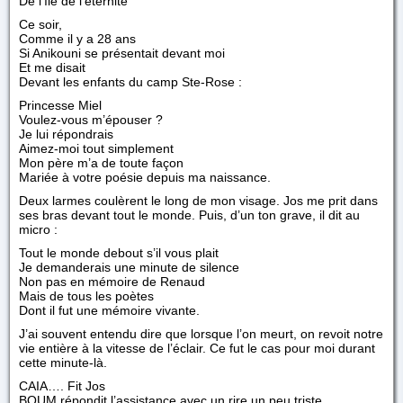
De l’île de l’éternité
Ce soir,
Comme il y a 28 ans
Si Anikouni se présentait devant moi
Et me disait
Devant les enfants du camp Ste-Rose :
Princesse Miel
Voulez-vous m’épouser ?
Je lui répondrais
Aimez-moi tout simplement
Mon père m’a de toute façon
Mariée à votre poésie depuis ma naissance.
Deux larmes coulèrent le long de mon visage. Jos me prit dans
ses bras devant tout le monde. Puis, d’un ton grave, il dit au
micro :
Tout le monde debout s’il vous plait
Je demanderais une minute de silence
Non pas en mémoire de Renaud
Mais de tous les poètes
Dont il fut une mémoire vivante.
J’ai souvent entendu dire que lorsque l’on meurt, on revoit notre
vie entière à la vitesse de l’éclair. Ce fut le cas pour moi durant
cette minute-là.
CAIA…. Fit Jos
BOUM répondit l’assistance avec un rire un peu triste.