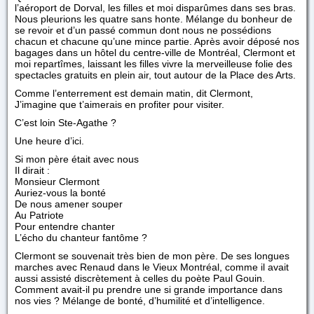
l’aéroport de Dorval, les filles et moi disparûmes dans ses bras.
Nous pleurions les quatre sans honte. Mélange du bonheur de
se revoir et d’un passé commun dont nous ne possédions
chacun et chacune qu’une mince partie. Après avoir déposé nos
bagages dans un hôtel du centre-ville de Montréal, Clermont et
moi repartîmes, laissant les filles vivre la merveilleuse folie des
spectacles gratuits en plein air, tout autour de la Place des Arts.
Comme l’enterrement est demain matin, dit Clermont,
J’imagine que t’aimerais en profiter pour visiter.
C’est loin Ste-Agathe ?
Une heure d’ici.
Si mon père était avec nous
Il dirait :
Monsieur Clermont
Auriez-vous la bonté
De nous amener souper
Au Patriote
Pour entendre chanter
L’écho du chanteur fantôme ?
Clermont se souvenait très bien de mon père. De ses longues
marches avec Renaud dans le Vieux Montréal, comme il avait
aussi assisté discrètement à celles du poète Paul Gouin.
Comment avait-il pu prendre une si grande importance dans
nos vies ? Mélange de bonté, d’humilité et d’intelligence.