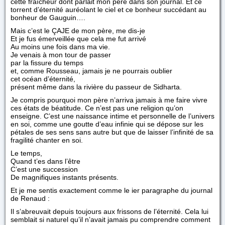
cette fraîcheur dont parlait mon père dans son journal. Et ce
torrent d’éternité auréolant le ciel et ce bonheur succédant au
bonheur de Gauguin….
Mais c’est le ÇAJE de mon père, me dis-je
Et je fus émerveillée que cela me fut arrivé
Au moins une fois dans ma vie.
Je venais à mon tour de passer
par la fissure du temps
et, comme Rousseau, jamais je ne pourrais oublier
cet océan d’éternité,
présent même dans la rivière du passeur de Sidharta.
Je compris pourquoi mon père n’arriva jamais à me faire vivre
ces états de béatitude. Ce n’est pas une religion qu’on
enseigne. C’est une naissance intime et personnelle de l’univers
en soi, comme une goutte d’eau infinie qui se dépose sur les
pétales de ses sens sans autre but que de laisser l’infinité de sa
fragilité chanter en soi.
Le temps,
Quand t’es dans l’être
C’est une succession
De magnifiques instants présents.
Et je me sentis exactement comme le ier paragraphe du journal
de Renaud :
Il s’abreuvait depuis toujours aux frissons de l’éternité. Cela lui
semblait si naturel qu’il n’avait jamais pu comprendre comment