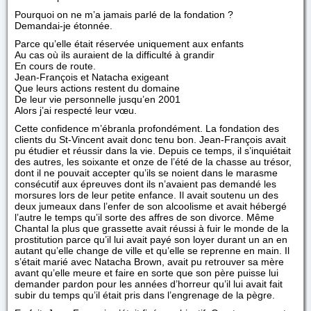
Pourquoi on ne m’a jamais parlé de la fondation ?
Demandai-je étonnée.
Parce qu’elle était réservée uniquement aux enfants
Au cas où ils auraient de la difficulté à grandir
En cours de route.
Jean-François et Natacha exigeant
Que leurs actions restent du domaine
De leur vie personnelle jusqu’en 2001
Alors j’ai respecté leur vœu.
Cette confidence m’ébranla profondément. La fondation des
clients du St-Vincent avait donc tenu bon. Jean-François avait
pu étudier et réussir dans la vie. Depuis ce temps, il s’inquiétait
des autres, les soixante et onze de l’été de la chasse au trésor,
dont il ne pouvait accepter qu’ils se noient dans le marasme
consécutif aux épreuves dont ils n’avaient pas demandé les
morsures lors de leur petite enfance. Il avait soutenu un des
deux jumeaux dans l’enfer de son alcoolisme et avait hébergé
l’autre le temps qu’il sorte des affres de son divorce. Même
Chantal la plus que grassette avait réussi à fuir le monde de la
prostitution parce qu’il lui avait payé son loyer durant un an en
autant qu’elle change de ville et qu’elle se reprenne en main. Il
s’était marié avec Natacha Brown, avait pu retrouver sa mère
avant qu’elle meure et faire en sorte que son père puisse lui
demander pardon pour les années d’horreur qu’il lui avait fait
subir du temps qu’il était pris dans l’engrenage de la pègre.