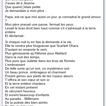
J’avais dit à Jeanne
Que quand j’étais petite
Je demandais à mon père ;
Papa, est-ce que moi aussi un jour, je connaitrai le grand amour
?
Mon père prenait une pause, fermait les yeux,
Levait le bras droit bien haut comme s’il s’adressait à la terre
entière
Et déclamait :
Si chaque nuit tu en fais la demande à la vie,
Elle te rendra plus fougueuse que Scarlett Ohara
D’autant en emporte le vent,
Plus gémissante qu’Héloïse pour Abélard
Dans la nuit des temps,
Plus pure que Juliette dans les bras de Roméo
L’embrassant
De telle sorte qu’un soir, un mystérieux soir
Un beau prince, ombrageux et charmant
Posant genou aux pieds de tes royaux atours
T’offrira et son cœur et son or
Et la terre entière chantera
En cet instant présent
Ils vécurent heureux
Et eurent beaucoup d’enfants
Au paradis…Millénaire
De la poésie des bien-aimés