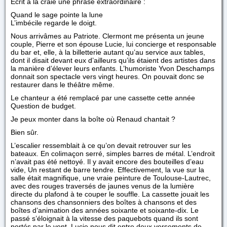
Écrit à la craie une phrase extraordinaire :
Quand le sage pointe la lune
L’imbécile regarde le doigt.
Nous arrivâmes au Patriote. Clermont me présenta un jeune
couple, Pierre et son épouse Lucie, lui concierge et responsable
du bar et, elle, à la billetterie autant qu’au service aux tables,
dont il disait devant eux d’ailleurs qu’ils étaient des artistes dans
la manière d’élever leurs enfants. L’humoriste Yvon Deschamps
donnait son spectacle vers vingt heures. On pouvait donc se
restaurer dans le théâtre même.
Le chanteur a été remplacé par une cassette cette année
Question de budget.
Je peux monter dans la boîte où Renaud chantait ?
Bien sûr.
L’escalier ressemblait à ce qu’on devait retrouver sur les
bateaux. En colimaçon serré, simples barres de métal. L’endroit
n’avait pas été nettoyé. Il y avait encore des bouteilles d’eau
vide, Un restant de barre tendre. Effectivement, la vue sur la
salle était magnifique, une vraie peinture de Toulouse-Lautrec,
avec des rouges traversés de jaunes venus de la lumière
directe du plafond à te couper le souffle. La cassette jouait les
chansons des chansonniers des boîtes à chansons et des
boîtes d’animation des années soixante et soixante-dix. Le
passé s’éloignait à la vitesse des paquebots quand ils sont
portés par le vent. Lucie nous dit entre deux versements de