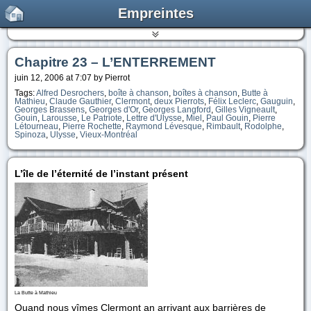
Empreintes
Chapitre 23 – L’ENTERREMENT
juin 12, 2006 at 7:07 by Pierrot
Tags:
Alfred Desrochers
,
boîte à chanson
,
boîtes à chanson
,
Butte à
Mathieu
,
Claude Gauthier
,
Clermont
,
deux Pierrots
,
Félix Leclerc
,
Gauguin
,
Georges Brassens
,
Georges d'Or
,
Georges Langford
,
Gilles Vigneault
,
Gouin
,
Larousse
,
Le Patriote
,
Lettre d'Ulysse
,
Miel
,
Paul Gouin
,
Pierre
Létourneau
,
Pierre Rochette
,
Raymond Lévesque
,
Rimbault
,
Rodolphe
,
Spinoza
,
Ulysse
,
Vieux-Montréal
L’île de l’éternité de l’instant présent
La Butte à Mathieu
Quand nous vîmes Clermont an arrivant aux barrières de