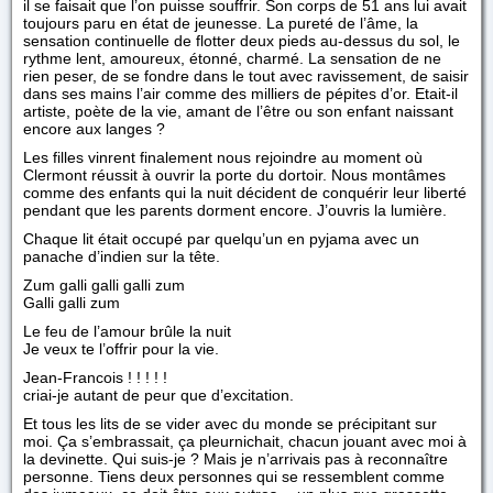
il se faisait que l’on puisse souffrir. Son corps de 51 ans lui avait
toujours paru en état de jeunesse. La pureté de l’âme, la
sensation continuelle de flotter deux pieds au-dessus du sol, le
rythme lent, amoureux, étonné, charmé. La sensation de ne
rien peser, de se fondre dans le tout avec ravissement, de saisir
dans ses mains l’air comme des milliers de pépites d’or. Etait-il
artiste, poète de la vie, amant de l’être ou son enfant naissant
encore aux langes ?
Les filles vinrent finalement nous rejoindre au moment où
Clermont réussit à ouvrir la porte du dortoir. Nous montâmes
comme des enfants qui la nuit décident de conquérir leur liberté
pendant que les parents dorment encore. J’ouvris la lumière.
Chaque lit était occupé par quelqu’un en pyjama avec un
panache d’indien sur la tête.
Zum galli galli galli zum
Galli galli zum
Le feu de l’amour brûle la nuit
Je veux te l’offrir pour la vie.
Jean-Francois ! ! ! ! !
criai-je autant de peur que d’excitation.
Et tous les lits de se vider avec du monde se précipitant sur
moi. Ça s’embrassait, ça pleurnichait, chacun jouant avec moi à
la devinette. Qui suis-je ? Mais je n’arrivais pas à reconnaître
personne. Tiens deux personnes qui se ressemblent comme