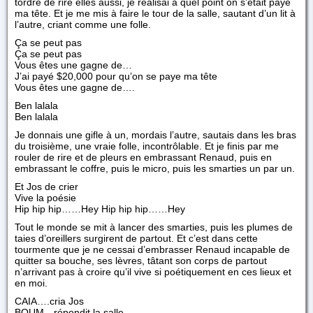
tordre de rire elles aussi, je réalisai à quel point on s’était payé
ma tête. Et je me mis à faire le tour de la salle, sautant d’un lit à
l’autre, criant comme une folle.
Ça se peut pas
Ça se peut pas
Vous êtes une gagne de…
J’ai payé $20,000 pour qu’on se paye ma tête
Vous êtes une gagne de….
Ben lalala
Ben lalala
Je donnais une gifle à un, mordais l’autre, sautais dans les bras
du troisième, une vraie folle, incontrôlable. Et je finis par me
rouler de rire et de pleurs en embrassant Renaud, puis en
embrassant le coffre, puis le micro, puis les smarties un par un.
Et Jos de crier
Vive la poésie
Hip hip hip……Hey Hip hip hip……Hey
Tout le monde se mit à lancer des smarties, puis les plumes de
taies d’oreillers surgirent de partout. Et c’est dans cette
tourmente que je ne cessai d’embrasser Renaud incapable de
quitter sa bouche, ses lèvres, tâtant son corps de partout
n’arrivant pas à croire qu’il vive si poétiquement en ces lieux et
en moi.
CAIA….cria Jos
BOUM…répondit la salle