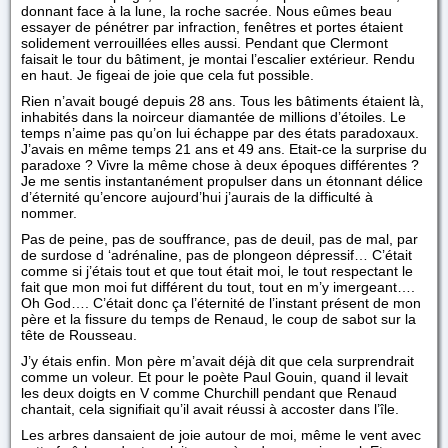
donnant face à la lune, la roche sacrée. Nous eûmes beau
essayer de pénétrer par infraction, fenêtres et portes étaient
solidement verrouillées elles aussi. Pendant que Clermont
faisait le tour du bâtiment, je montai l’escalier extérieur. Rendu
en haut. Je figeai de joie que cela fut possible.
Rien n’avait bougé depuis 28 ans. Tous les bâtiments étaient là,
inhabités dans la noirceur diamantée de millions d’étoiles. Le
temps n’aime pas qu’on lui échappe par des états paradoxaux.
J’avais en même temps 21 ans et 49 ans. Etait-ce la surprise du
paradoxe ? Vivre la même chose à deux époques différentes ?
Je me sentis instantanément propulser dans un étonnant délice
d’éternité qu’encore aujourd’hui j’aurais de la difficulté à
nommer.
Pas de peine, pas de souffrance, pas de deuil, pas de mal, par
de surdose d ‘adrénaline, pas de plongeon dépressif… C’était
comme si j’étais tout et que tout était moi, le tout respectant le
fait que mon moi fut différent du tout, tout en m’y imergeant….
Oh God…. C’était donc ça l’éternité de l’instant présent de mon
père et la fissure du temps de Renaud, le coup de sabot sur la
tête de Rousseau.
J’y étais enfin. Mon père m’avait déjà dit que cela surprendrait
comme un voleur. Et pour le poète Paul Gouin, quand il levait
les deux doigts en V comme Churchill pendant que Renaud
chantait, cela signifiait qu’il avait réussi à accoster dans l’île.
Les arbres dansaient de joie autour de moi, même le vent avec