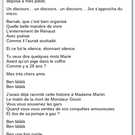
déposa à mes pieds.
Un discours… un discours.. un discours… Jos s’approcha du
micro.
Barnak, que c’est bien organisé
Quelle belle manière de vivre
L’enterrement de Renaud
Avec poésie
Comme il l’aurait souhaité.
Et ce fut le silence, étonnant silence.
Tu veux dire quelques mots Marie
Avant qu’on pige dans le coffre
Comme y a 28 ans ?
Mes très chers amis
Ben làlàlà
Ben làlàlà
J’avais déjà raconté cette histoire à Madame Martin
Le matin de la mort de Monsieur Gouin
Vous vous souvenez les gars
Quand vous vous ventiez de vos conquêtes amoureuses
Et Jos de sa pompe à gaz ?
Ben làlàlà
Ben làlàlà
Ben une fois partie