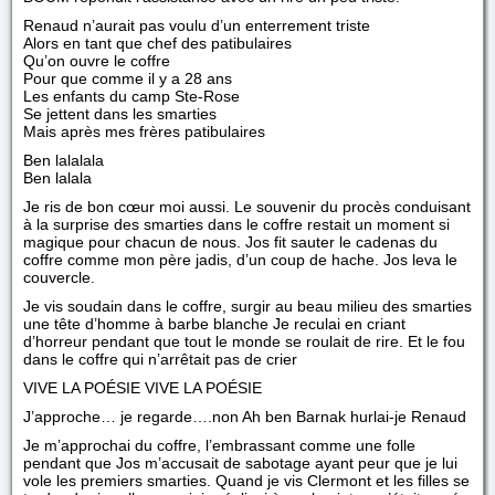
Renaud n’aurait pas voulu d’un enterrement triste
Alors en tant que chef des patibulaires
Qu’on ouvre le coffre
Pour que comme il y a 28 ans
Les enfants du camp Ste-Rose
Se jettent dans les smarties
Mais après mes frères patibulaires
Ben lalalala
Ben lalala
Je ris de bon cœur moi aussi. Le souvenir du procès conduisant
à la surprise des smarties dans le coffre restait un moment si
magique pour chacun de nous. Jos fit sauter le cadenas du
coffre comme mon père jadis, d’un coup de hache. Jos leva le
couvercle.
Je vis soudain dans le coffre, surgir au beau milieu des smarties
une tête d’homme à barbe blanche Je reculai en criant
d’horreur pendant que tout le monde se roulait de rire. Et le fou
dans le coffre qui n’arrêtait pas de crier
VIVE LA POÉSIE VIVE LA POÉSIE
J’approche… je regarde….non Ah ben Barnak hurlai-je Renaud
Je m’approchai du coffre, l’embrassant comme une folle
pendant que Jos m’accusait de sabotage ayant peur que je lui
vole les premiers smarties. Quand je vis Clermont et les filles se