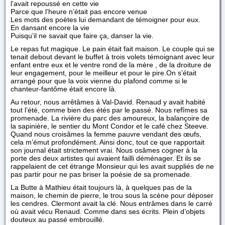
l’avait repoussé en cette vie
Parce que l’heure n’était pas encore venue
Les mots des poètes lui demandant de témoigner pour eux.
En dansant encore la vie
Puisqu’il ne savait que faire ça, danser la vie.
Le repas fut magique. Le pain était fait maison. Le couple qui se
tenait debout devant le buffet à trois volets témoignant avec leur
enfant entre eux et le ventre rond de la mère , de la droiture de
leur engagement, pour le meilleur et pour le pire.On s’était
arrangé pour que la voix vienne du plafond comme si le
chanteur-fantôme était encore là.
Au retour, nous arrêtâmes à Val-David. Renaud y avait habité
tout l’été, comme bien des étés par le passé. Nous refîmes sa
promenade. La rivière du parc des amoureux, la balançoire de
la sapinière, le sentier du Mont Condor et le café chez Steeve.
Quand nous croisâmes la femme pauvre vendant des œufs,
cela m’émut profondément. Ainsi donc, tout ce que rapportait
son journal était strictement vrai. Nous osâmes cogner à la
porte des deux artistes qui avaient failli déménager. Et ils se
rappelaient de cet étrange Monsieur qui les avait suppliés de ne
pas partir pour ne pas briser la poésie de sa promenade.
La Butte à Mathieu était toujours là, à quelques pas de la
maison, le chemin de pierre, le trou sous la scène pour déposer
les cendres. Clermont avait la clé. Nous entrâmes dans le carré
où avait vécu Renaud. Comme dans ses écrits. Plein d’objets
douteux au passé embrouillé.