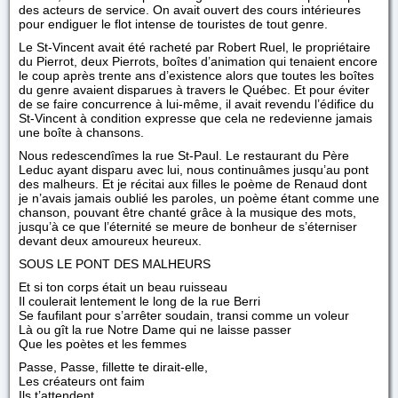
des acteurs de service. On avait ouvert des cours intérieures
pour endiguer le flot intense de touristes de tout genre.
Le St-Vincent avait été racheté par Robert Ruel, le propriétaire
du Pierrot, deux Pierrots, boîtes d’animation qui tenaient encore
le coup après trente ans d’existence alors que toutes les boîtes
du genre avaient disparues à travers le Québec. Et pour éviter
de se faire concurrence à lui-même, il avait revendu l’édifice du
St-Vincent à condition expresse que cela ne redevienne jamais
une boîte à chansons.
Nous redescendîmes la rue St-Paul. Le restaurant du Père
Leduc ayant disparu avec lui, nous continuâmes jusqu’au pont
des malheurs. Et je récitai aux filles le poème de Renaud dont
je n’avais jamais oublié les paroles, un poème étant comme une
chanson, pouvant être chanté grâce à la musique des mots,
jusqu’à ce que l’éternité se meure de bonheur de s’éterniser
devant deux amoureux heureux.
SOUS LE PONT DES MALHEURS
Et si ton corps était un beau ruisseau
Il coulerait lentement le long de la rue Berri
Se faufilant pour s’arrêter soudain, transi comme un voleur
Là ou gît la rue Notre Dame qui ne laisse passer
Que les poètes et les femmes
Passe, Passe, fillette te dirait-elle,
Les créateurs ont faim
Ils t’attendent.