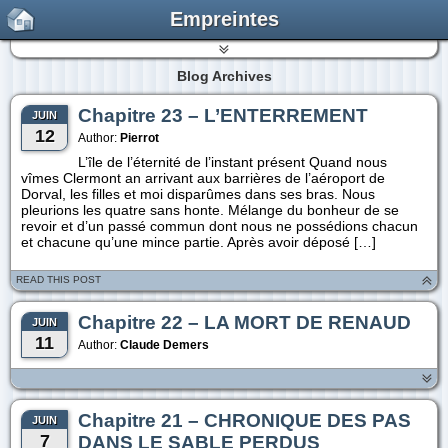
Empreintes
Blog Archives
Chapitre 23 – L’ENTERREMENT
JUIN
12
Author:
Pierrot
L’île de l’éternité de l’instant présent Quand nous
vîmes Clermont an arrivant aux barrières de l’aéroport de
Dorval, les filles et moi disparûmes dans ses bras. Nous
pleurions les quatre sans honte. Mélange du bonheur de se
revoir et d’un passé commun dont nous ne possédions chacun
et chacune qu’une mince partie. Après avoir déposé […]
READ THIS POST
Chapitre 22 – LA MORT DE RENAUD
JUIN
11
Author:
Claude Demers
Chapitre 21 – CHRONIQUE DES PAS
JUIN
7
DANS LE SABLE PERDUS