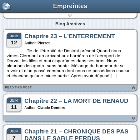
Empreintes
Blog Archives
Chapitre 23 – L’ENTERREMENT
JUIN
12
Author:
Pierrot
L’île de l’éternité de l’instant présent Quand nous
vîmes Clermont an arrivant aux barrières de l’aéroport de
Dorval, les filles et moi disparûmes dans ses bras. Nous
pleurions les quatre sans honte. Mélange du bonheur de se
revoir et d’un passé commun dont nous ne possédions chacun
et chacune qu’une mince partie. Après avoir déposé […]
READ THIS POST
Chapitre 22 – LA MORT DE RENAUD
JUIN
11
Author:
Claude Demers
Chapitre 21 – CHRONIQUE DES PAS
JUIN
7
DANS LE SABLE PERDUS