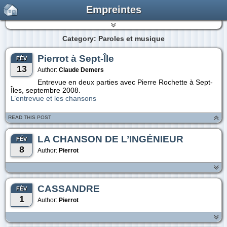
Empreintes
Category: Paroles et musique
Pierrot à Sept-Île
FÉV
13
Author:
Claude Demers
Entrevue en deux parties avec Pierre Rochette à Sept-
Îles, septembre 2008.
L’entrevue et les chansons
READ THIS POST
LA CHANSON DE L’INGÉNIEUR
FÉV
8
Author:
Pierrot
CASSANDRE
FÉV
1
Author:
Pierrot