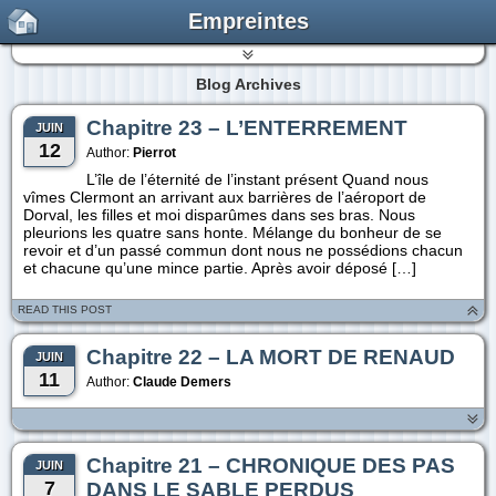
Empreintes
Blog Archives
Chapitre 23 – L’ENTERREMENT
JUIN
12
Author:
Pierrot
L’île de l’éternité de l’instant présent Quand nous
vîmes Clermont an arrivant aux barrières de l’aéroport de
Dorval, les filles et moi disparûmes dans ses bras. Nous
pleurions les quatre sans honte. Mélange du bonheur de se
revoir et d’un passé commun dont nous ne possédions chacun
et chacune qu’une mince partie. Après avoir déposé […]
READ THIS POST
Chapitre 22 – LA MORT DE RENAUD
JUIN
11
Author:
Claude Demers
Chapitre 21 – CHRONIQUE DES PAS
JUIN
7
DANS LE SABLE PERDUS