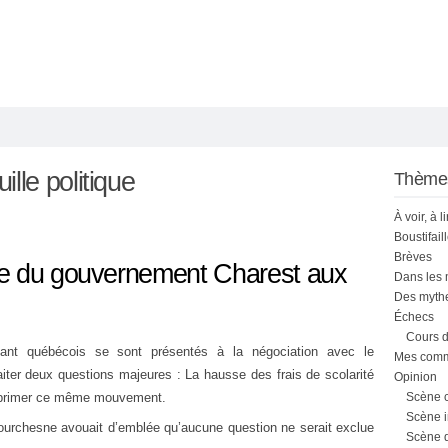
lle politique
Thème
À voir, à l
Boustifail
Brèves
se du gouvernement Charest aux
Dans les
Des mythe
Échecs
Cours d
ant québécois se sont présentés à la négociation avec le
Mes comme
iter deux questions majeures : La hausse des frais de scolarité
Opinion
réprimer ce même mouvement.
Scène 
Scène i
ourchesne avouait d’emblée qu’aucune question ne serait exclue
Scène 