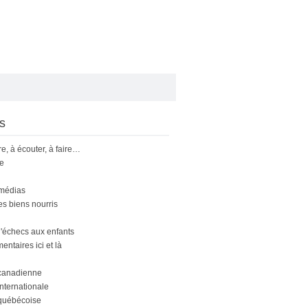
s
ire, à écouter, à faire…
le
 médias
s biens nourris
'échecs aux enfants
ntaires ici et là
canadienne
nternationale
québécoise