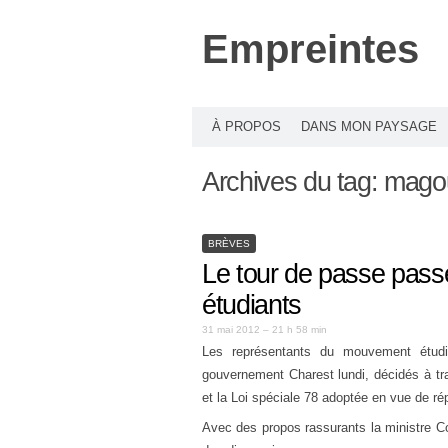
Empreintes
À PROPOS
DANS MON PAYSAGE
Archives du tag:
magoui
BRÈVES
Le tour de passe pas
étudiants
31 mai 2012 – 21 h 58 min
Les représentants du mouvement étudi
gouvernement Charest lundi, décidés à tra
et la Loi spéciale 78 adoptée en vue de 
Avec des propos rassurants la ministre C