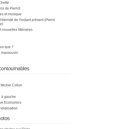
chette
s de Pierrot
es et musique
 l'éternité de l'instant présent (Pierre
e)
nouvelles littéraires
us que ?
 inassouvis
contournables
e Michel Collon
i à gauche
ive Economics
ndialisation
otos