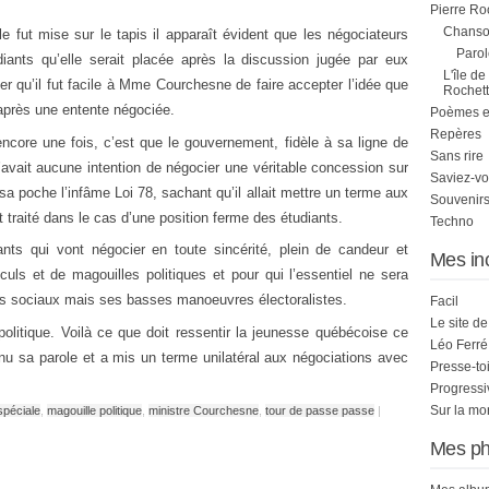
Pierre Ro
Chanson
e fut mise sur le tapis il apparaît évident que les négociateurs
Parol
ants qu’elle serait placée après la discussion jugée par eux
L'île de
er qu’il fut facile à Mme Courchesne de faire accepter l’idée que
Rochett
 après une entente négociée.
Poèmes et 
Repères
ncore une fois, c’est que le gouvernement, fidèle à sa ligne de
Sans rire
n’avait aucune intention de négocier une véritable concession sur
Saviez-vo
sa poche l’infâme Loi 78, sachant qu’il allait mettre un terme aux
Souvenirs
traité dans le cas d’une position ferme des étudiants.
Techno
ts qui vont négocier en toute sincérité, plein de candeur et
Mes in
lculs et de magouilles politiques et pour qui l’essentiel ne sera
its sociaux mais ses basses manoeuvres électoralistes.
Facil
Le site d
politique. Voilà ce que doit ressentir la jeunesse québécoise ce
Léo Ferré
nu sa parole et a mis un terme unilatéral aux négociations avec
Presse-to
Progress
Sur la mo
spéciale
,
magouille politique
,
ministre Courchesne
,
tour de passe passe
|
Mes ph