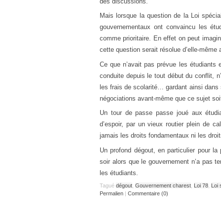
des discussions.
Mais lorsque la question de la Loi spécial
gouvernementaux ont convaincu les étudi
comme prioritaire. En effet on peut imagin
cette question serait résolue d’elle-même
Ce que n’avait pas prévue les étudiants e
conduite depuis le tout début du conflit, 
les frais de scolarité… gardant ainsi dans 
négociations avant-même que ce sujet soit 
Un tour de passe passe joué aux étudian
d’espoir, par un vieux routier plein de ca
jamais les droits fondamentaux ni les dro
Un profond dégout, en particulier pour la 
soir alors que le gouvernement n’a pas te
les étudiants.
Tagué
dégout
,
Gouvernement charest
,
Loi 78
,
Loi 
Permalien
|
Commentaire (0)