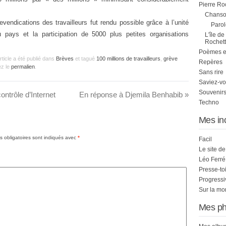
Pierre Ro
Chanson
revendications des travailleurs fut rendu possible grâce à l’unité
Parol
 pays et la participation de 5000 plus petites organisations
L'île de
Rochett
Poèmes et 
article a été publié dans
Brèves
et tagué
100 millions de travailleurs
,
grève
Repères
ez le
permalien
.
Sans rire
Saviez-vo
Souvenirs
ntrôle d’Internet
En réponse à Djemila Benhabib
»
Techno
Mes in
 obligatoires sont indiqués avec
*
Facil
Le site d
Léo Ferré
Presse-to
Progress
Sur la mo
Mes ph