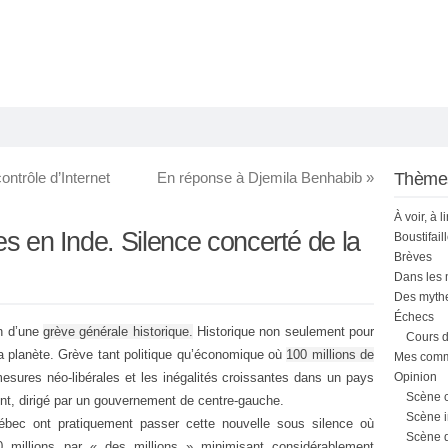
ntrôle d’Internet
En réponse à Djemila Benhabib
»
Thème
À voir, à l
es en Inde. Silence concerté de la
Boustifail
Brèves
Dans les
Des mythe
Échecs
in d’une
grève générale historique.
Historique non seulement pour
Cours d
a planète. Grève tant politique qu’économique où
100 millions de
Mes comme
esures néo-libérales et les inégalités croissantes dans un pays
Opinion
Scène 
ent, dirigé par un gouvernement de centre-gauche.
Scène i
bec ont pratiquement passer cette nouvelle sous silence où
Scène 
0 millions par « des millions » minimisant considérablement