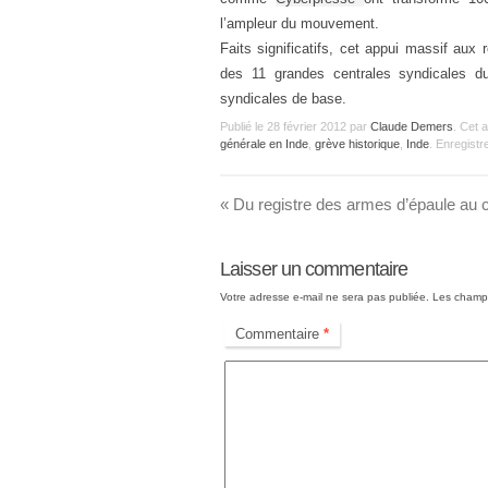
l’ampleur du mouvement.
Faits significatifs, cet appui massif aux 
des 11 grandes centrales syndicales du
syndicales de base.
Publié le
28 février 2012
par
Claude Demers
. Cet 
générale en Inde
,
grève historique
,
Inde
. Enregistr
«
Du registre des armes d’épaule au co
Laisser un commentaire
Votre adresse e-mail ne sera pas publiée.
Les champs
Commentaire
*