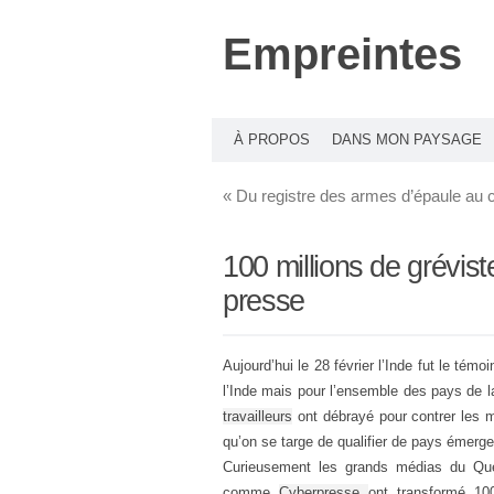
Empreintes
À PROPOS
DANS MON PAYSAGE
«
Du registre des armes d’épaule au co
100 millions de grévist
presse
Aujourd’hui le 28 février l’Inde fut le témo
l’Inde mais pour l’ensemble des pays de l
travailleurs
ont débrayé pour contrer les m
qu’on se targe de qualifier de pays émerg
Curieusement les grands médias du Qué
comme
Cyberpresse
ont transformé 10