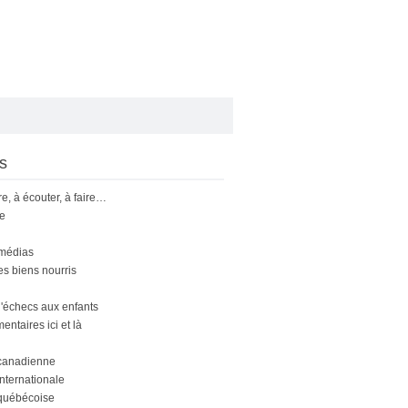
s
ire, à écouter, à faire…
le
 médias
s biens nourris
'échecs aux enfants
ntaires ici et là
canadienne
nternationale
québécoise