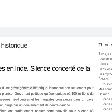
 historique
Thème
À voir, à l
Boustifail
Brèves
es en Inde. Silence concerté de la
Dans les
Des mythe
Échecs
Cours d
in d’une
grève générale historique.
Historique non seulement pour
Mes comme
a planète. Grève tant politique qu’économique où
100 millions de
Opinion
esures néo-libérales et les inégalités croissantes dans un pays
Scène 
Scène i
ent, dirigé par un gouvernement de centre-gauche.
Scène 
bec ont pratiquement passer cette nouvelle sous silence où