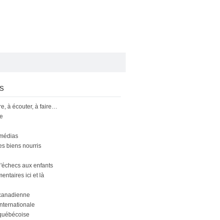
s
ire, à écouter, à faire…
le
 médias
s biens nourris
'échecs aux enfants
ntaires ici et là
canadienne
nternationale
québécoise