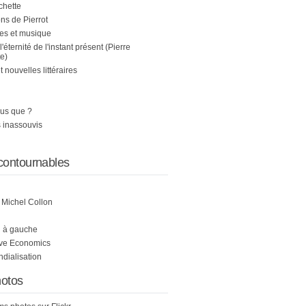
chette
s de Pierrot
es et musique
 l'éternité de l'instant présent (Pierre
e)
nouvelles littéraires
us que ?
 inassouvis
contournables
e Michel Collon
i à gauche
ive Economics
ndialisation
otos