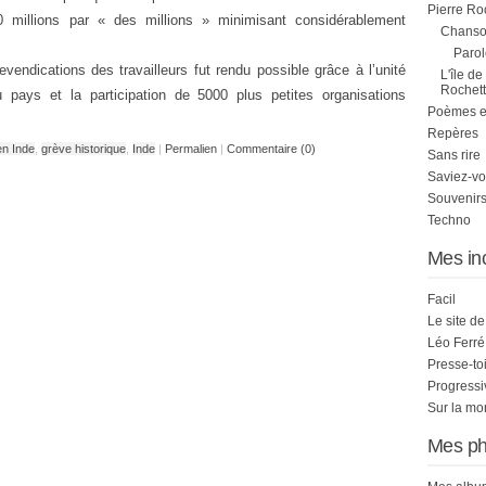
Pierre Ro
0 millions par « des millions » minimisant considérablement
Chanson
Parol
revendications des travailleurs fut rendu possible grâce à l’unité
L'île de
Rochett
 pays et la participation de 5000 plus petites organisations
Poèmes et 
Repères
en Inde
,
grève historique
,
Inde
|
Permalien
|
Commentaire (0)
Sans rire
Saviez-vo
Souvenirs
Techno
Mes in
Facil
Le site d
Léo Ferré
Presse-to
Progress
Sur la mo
Mes ph