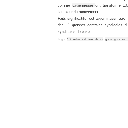
comme
Cyberpresse
ont transformé 10
l’ampleur du mouvement.
Faits significatifs, cet appui massif aux 
des 11 grandes centrales syndicales du
syndicales de base.
Tagué
100 millions de travailleurs
,
grève générale 