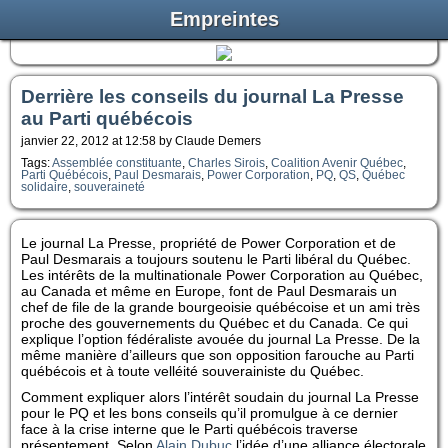
Empreintes
Derrière les conseils du journal La Presse
au Parti québécois
janvier 22, 2012 at 12:58 by Claude Demers
Tags:
Assemblée constituante
,
Charles Sirois
,
Coalition Avenir Québec
,
Parti Québécois
,
Paul Desmarais
,
Power Corporation
,
PQ
,
QS
,
Québec
solidaire
,
souveraineté
Le journal La Presse, propriété de Power Corporation et de
Paul Desmarais a toujours soutenu le Parti libéral du Québec.
Les intérêts de la multinationale Power Corporation au Québec,
au Canada et même en Europe, font de Paul Desmarais un
chef de file de la grande bourgeoisie québécoise et un ami très
proche des gouvernements du Québec et du Canada. Ce qui
explique l’option fédéraliste avouée du journal La Presse. De la
même manière d’ailleurs que son opposition farouche au Parti
québécois et à toute velléité souverainiste du Québec.
Comment expliquer alors l’intérêt soudain du journal La Presse
pour le PQ et les bons conseils qu’il promulgue à ce dernier
face à la crise interne que le Parti québécois traverse
présentement. Selon
Alain Dubuc
l’idée d’une alliance électorale