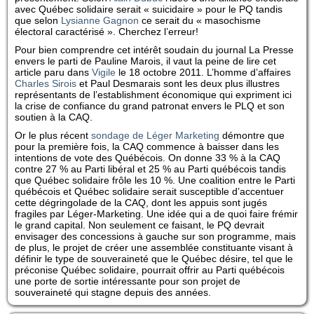
avec Québec solidaire serait « suicidaire » pour le PQ tandis
que selon
Lysianne Gagnon
ce serait du « masochisme
électoral caractérisé ». Cherchez l’erreur!
Pour bien comprendre cet intérêt soudain du journal La Presse
envers le parti de Pauline Marois, il vaut la peine de lire cet
article paru dans
Vigile
le 18 octobre 2011. L’homme d’affaires
Charles Sirois
et Paul Desmarais sont les deux plus illustres
représentants de l’establishment économique qui expriment ici
la crise de confiance du grand patronat envers le PLQ et son
soutien à la CAQ.
Or le plus récent
sondage de Léger Marketing
démontre que
pour la première fois, la CAQ commence à baisser dans les
intentions de vote des Québécois. On donne 33 % à la CAQ
contre 27 % au Parti libéral et 25 % au Parti québécois tandis
que Québec solidaire frôle les 10 %. Une coalition entre le Parti
québécois et Québec solidaire serait susceptible d’accentuer
cette dégringolade de la CAQ, dont les appuis sont jugés
fragiles par Léger-Marketing. Une idée qui a de quoi faire frémir
le grand capital. Non seulement ce faisant, le PQ devrait
envisager des concessions à gauche sur son programme, mais
de plus, le projet de créer une assemblée constituante visant à
définir le type de souveraineté que le Québec désire, tel que le
préconise Québec solidaire, pourrait offrir au Parti québécois
une porte de sortie intéressante pour son projet de
souveraineté qui stagne depuis des années.