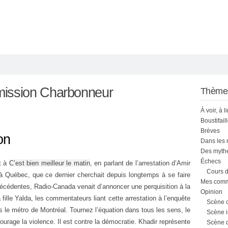
ission Charbonneur
Thème
À voir, à l
Boustifail
Brèves
on
Dans les
Des mythe
Échecs
it à
C’est bien meilleur le matin
, en parlant de l’arrestation d’Amir
Cours d
 à Québec, que ce dernier cherchait depuis longtemps à se faire
Mes comme
récédentes, Radio-Canada venait d’annoncer une perquisition à la
Opinion
 fille Yalda, les commentateurs liant cette arrestation à l’enquête
Scène 
le métro de Montréal. Tournez l’équation dans tous les sens, le
Scène i
ourage la violence. Il est contre la démocratie. Khadir représente
Scène 