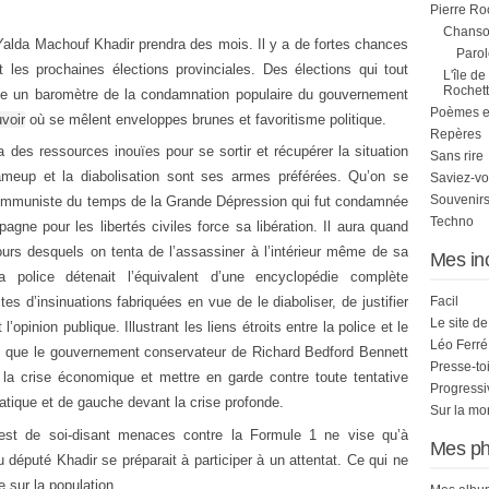
Pierre Ro
Chanson
Yalda Machouf Khadir prendra des mois. Il y a de fortes chances
Parol
t les prochaines élections provinciales. Des élections qui tout
L'île de
Rochett
 un baromètre de la condamnation populaire du gouvernement
Poèmes et 
voir
où se mêlent enveloppes brunes et favoritisme politique.
Repères
des ressources inouïes pour se sortir et récupérer la situation
Sans rire
rameup et la diabolisation sont ses armes préférées. Qu’on se
Saviez-vo
Souvenirs
 communiste du temps de la Grande Dépression qui fut condamnée
Techno
ne pour les libertés civiles force sa libération. Il aura quand
rs desquels on tenta de l’assassiner à l’intérieur même de sa
Mes in
police détenait l’équivalent d’une encyclopédie complète
tes d’insinuations fabriquées en vue de le diaboliser, de justifier
Facil
Le site d
’opinion publique. Illustrant les liens étroits entre la police et le
Léo Ferré
n que le gouvernement conservateur de Richard Bedford Bennett
Presse-to
e la crise économique et mettre en garde contre toute tentative
Progress
atique et de gauche devant la crise profonde.
Sur la mo
est de soi-disant menaces contre la Formule 1 ne vise qu’à
Mes ph
du député Khadir se préparait à participer à un attentat. Ce qui ne
 sur la population.