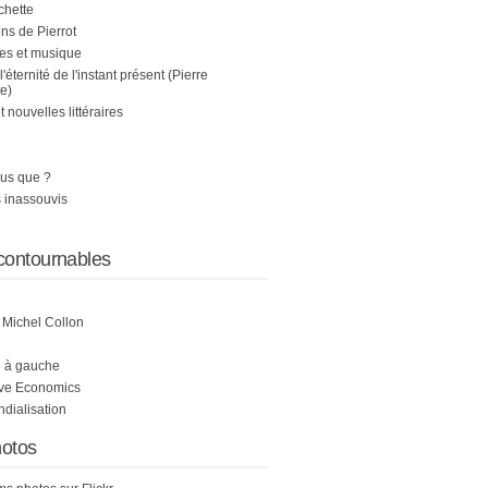
chette
s de Pierrot
es et musique
 l'éternité de l'instant présent (Pierre
e)
nouvelles littéraires
us que ?
 inassouvis
contournables
e Michel Collon
i à gauche
ive Economics
ndialisation
otos