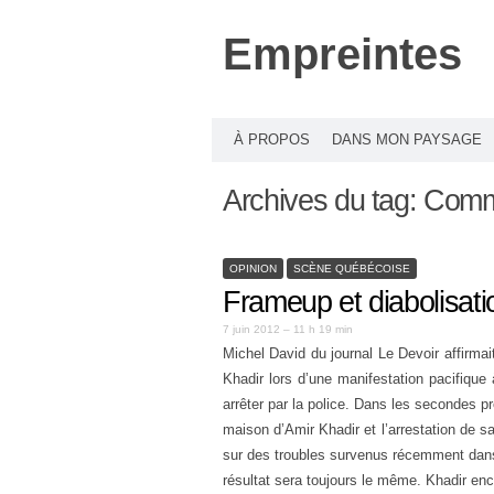
Empreintes
À PROPOS
DANS MON PAYSAGE
Archives du tag:
Comm
OPINION
SCÈNE QUÉBÉCOISE
Frameup et diabolisati
7 juin 2012 – 11 h 19 min
Michel David du journal Le Devoir affirma
Khadir lors d’une manifestation pacifique
arrêter par la police. Dans les secondes p
maison d’Amir Khadir et l’arrestation de sa
sur des troubles survenus récemment dans 
résultat sera toujours le même. Khadir enc