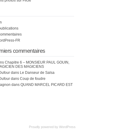
s photos sur Flickr
n
publications
commentaires
WordPress-FR
rniers commentaires
ns
Chapitre 6 – MONSIEUR PAUL GOUIN,
AGICIEN DES MAGICIENS
Dufour
dans
Le Danseur de Salsa
Dufour
dans
Coup de foudre
hagnon
dans
QUAND MARCEL PICARD EST
Proudly powered by
WordPress