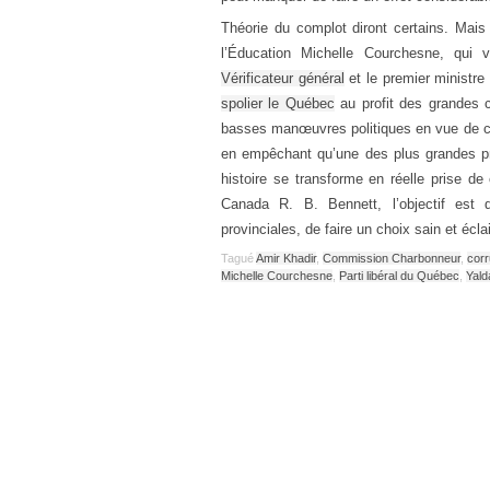
Théorie du complot diront certains. Mais
l’Éducation Michelle Courchesne, qui 
Vérificateur général
et le premier ministre
spolier le Québec
au profit des grandes co
basses manœuvres politiques en vue de cré
en empêchant qu’une des plus grandes p
histoire se transforme en réelle prise d
Canada R. B. Bennett, l’objectif est d
provinciales, de faire un choix sain et écl
Tagué
Amir Khadir
,
Commission Charbonneur
,
corr
Michelle Courchesne
,
Parti libéral du Québec
,
Yald