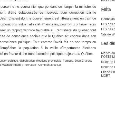
Mes album
 personne ne pourra nier que pendant ce temps, la ministre de
Méta
vient d’être
éclaboussée de nouveau pour corruption par le
 Jean Charest dont le gouvernement est littéralement en train de
Connexio
rporations industrielles et financières, pourront continuer leurs
Flux des 
Flux des 
er un rapport de force favorable au Parti libéral du Québec tout
Site de 
rise de conscience sociale que le Québec ait connue dans son
e conscience politique. Tout comme l’avait fait en son temps au
Les de
’empêcher la population à la veille d’importantes élections
Marico
da
airé en faveur d’une transformation politique majeure au Québec.
POÈTE M
uption politique
,
diabolisation
,
élections provinciale
,
frameup
,
Jean Charest
,
lucienne 
a Machouf Khadir
|
Permalien
|
Commentaires (3)
lucienne 
Eliane C
MORT