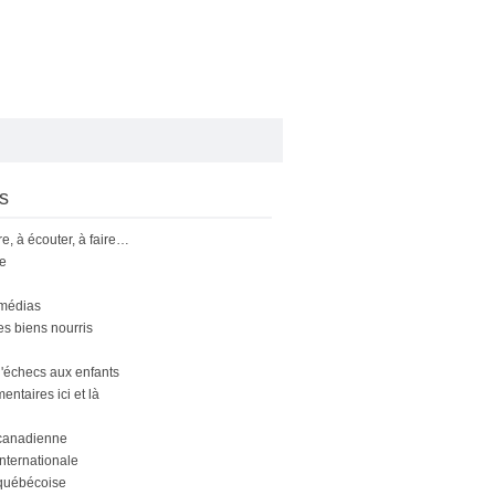
s
ire, à écouter, à faire…
le
 médias
s biens nourris
'échecs aux enfants
ntaires ici et là
canadienne
nternationale
québécoise