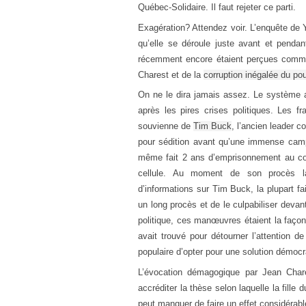
Québec-Solidaire. Il faut rejeter ce parti.
Exagération? Attendez voir. L’enquête de 
qu’elle se déroule juste avant et pendan
récemment encore étaient perçues comme
Charest et de la
corruption inégalée du pou
On ne le dira jamais assez. Le système a 
après les pires crises politiques. Les f
souvienne de
Tim Buck
, l’ancien leader
pour sédition avant qu’une immense campag
même fait 2 ans d’emprisonnement au cou
cellule. Au moment de son procès la 
d’informations sur Tim Buck, la plupart fai
un long procès et de le culpabiliser devant l
politique, ces manœuvres étaient la faço
avait trouvé pour détourner l’attention d
populaire d’opter pour une solution démocr
L’évocation démagogique par Jean Char
accréditer la thèse selon laquelle la fille 
peut manquer de faire un effet considérable