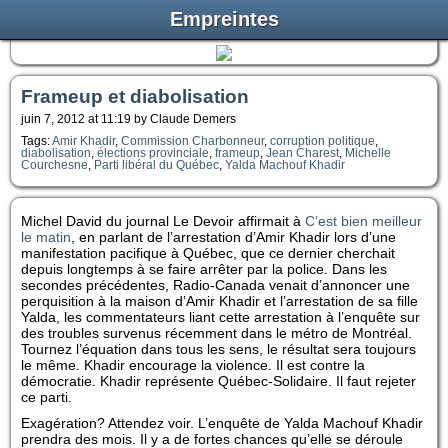
Empreintes
Frameup et diabolisation
juin 7, 2012 at 11:19 by Claude Demers
Tags:
Amir Khadir
,
Commission Charbonneur
,
corruption politique
,
diabolisation
,
élections provinciale
,
frameup
,
Jean Charest
,
Michelle
Courchesne
,
Parti libéral du Québec
,
Yalda Machouf Khadir
Michel David du journal Le Devoir affirmait à
C’est bien meilleur
le matin
, en parlant de l’arrestation d’Amir Khadir lors d’une
manifestation pacifique à Québec, que ce dernier cherchait
depuis longtemps à se faire arrêter par la police. Dans les
secondes précédentes, Radio-Canada venait d’annoncer une
perquisition à la maison d’Amir Khadir et l’arrestation de sa fille
Yalda, les commentateurs liant cette arrestation à l’enquête sur
des troubles survenus récemment dans le métro de Montréal.
Tournez l’équation dans tous les sens, le résultat sera toujours
le même. Khadir encourage la violence. Il est contre la
démocratie. Khadir représente Québec-Solidaire. Il faut rejeter
ce parti.
Exagération? Attendez voir. L’enquête de Yalda Machouf Khadir
prendra des mois. Il y a de fortes chances qu’elle se déroule