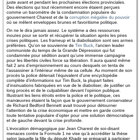
juste avant et pendant les prochaines élections provinciales.
Des élections qui tout récemment encore étaient perçues
comme un baromètre de la condamnation populaire du
gouvernement Charest et de la
corruption inégalée du pouvoir
où se mêlent enveloppes brunes et favoritisme politique.
On ne le dira jamais assez. Le système a des ressources
inouïes pour se sortir et récupérer la situation après les pires
crises politiques. Les frameup et la diabolisation sont ses armes
préférées. Qu’on se souvienne de
Tim Buck
, l’ancien leader
communiste du temps de la Grande Dépression qui fut
condamnée pour sédition avant qu’une immense campagne
pour les libertés civiles force sa libération. Il aura quand même
fait 2 ans d’emprisonnement au cours desquels on tenta de
l’assassiner à l’intérieur même de sa cellule. Au moment de son
procès la police détenait l’équivalent d’une encyclopédie
complète d’informations sur Tim Buck, la plupart faites
d’insinuations fabriquées en vue de le diaboliser, de justifier un
long procès et de le culpabiliser devant l’opinion publique.
Illustrant les liens étroits entre la police et le politique, ces
manœuvres étaient la façon que le gouvernement conservateur
de Richard Bedford Bennett avait trouvé pour détourner
l’attention de la crise économique et mettre en garde contre
toute tentative populaire d’opter pour une solution démocratique
et de gauche devant la crise profonde.
L’évocation démagogique par Jean Charest de soi-disant
menaces contre la Formule 1 ne vise qu’à accréditer la thèse
selon laquelle la fille du député Khadir se préparait à participer