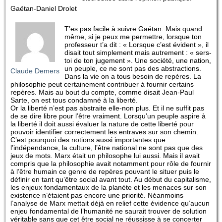
Gaëtan-Daniel Drolet
T’es pas facile à suivre Gaétan. Mais quand
même, si je peux me permettre, lorsque ton
professeur t’a dit : « Lorsque c’est évident », il
disait tout simplement mais autrement : « sers-
toi de ton jugement ». Une société, une nation,
un peuple, ce ne sont pas des abstractions.
Claude Demers
Dans la vie on a tous besoin de repères. La
philosophie peut certainement contribuer à fournir certains
repères. Mais au bout du compte, comme disait Jean-Paul
Sarte, on est tous condamné à la liberté.
Or la liberté n’est pas abstraite elle-non plus. Et il ne suffit pas
de se dire libre pour l’être vraiment. Lorsqu’un peuple aspire à
la liberté il doit aussi évaluer la nature de cette liberté pour
pouvoir identifier correctement les entraves sur son chemin.
C’est pourquoi des notions aussi importantes que
l’indépendance, la culture, l’être national ne sont pas que des
jeux de mots. Marx était un philosophe lui aussi. Mais il avait
compris que la philosophie avait notamment pour rôle de fournir
à l’être humain ce genre de repères pouvant le situer puis le
définir en tant qu’être social avant tout. Au début du capitalisme,
les enjeux fondamentaux de la planète et les menaces sur son
existence n’étaient pas encore une priorité. Néanmoins
l’analyse de Marx mettait déjà en relief cette évidence qu’aucun
enjeu fondamental de l’humanité ne saurait trouver de solution
véritable sans que cet être social ne réussisse à se concerter