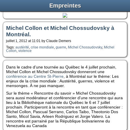
Empreintes
Michel Collon et Michel Chossudovsky à
Montréal.
juillet 1, 2012 at 11:01 by Claude Demers
Tags:
austérité
,
crise mondiale
,
guerre
,
Michel Chossudovsky
,
Michel
Collon
,
violence
Dans le cadre d’une tournée au Québec le 4 juillet prochain,
Michel Collon et Michel Chossudovsky donneront une
conférence au Centre St-Pierre
, à Montréal sur le thème: Les
enjeux de la crise mondiale : Austérité, guerres, violence et
mensonges. À ne pas manquer.
Sur le thème « Rencontre du savoir » Michel Chossudovsky
sera aussi modérateur et conférencier d’une rencontre qui aura
lieu à la Bibliothèque nationale du Québec le 6 et 7 juillet
prochain. Participeront à la rencontre en tant que conférencier :
Michel Collon, Pascual Serrano, Carlos Taibo, Theotonio Dos
Santo, Micol Savia, Arleen Rodriguez et Jorge Valero. La
rencontre est parrainé par la République bolivarienne du
Venezuela au Canada