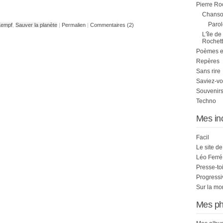
Pierre Ro
Chanson
Parol
Kempf
,
Sauver la planète
|
Permalien
|
Commentaires (2)
L'île de
Rochett
Poèmes et 
Repères
Sans rire
Saviez-vo
Souvenirs
Techno
Mes in
Facil
Le site d
Léo Ferré
Presse-to
Progress
Sur la mo
Mes ph