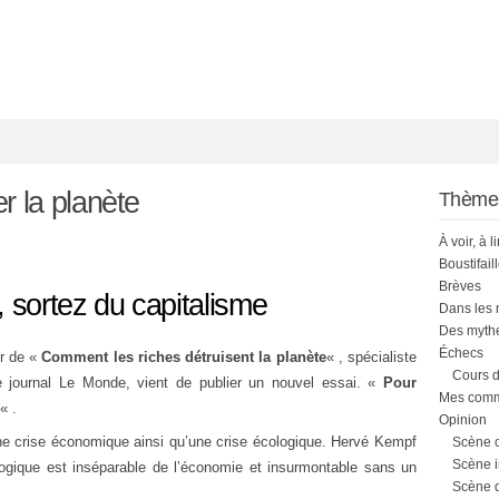
r la planète
Thème
À voir, à l
Boustifail
Brèves
, sortez du capitalisme
Dans les
Des mythe
Échecs
ur de «
Comment les riches détruisent la planète
« , spécialiste
Cours d
e journal Le Monde, vient de publier un nouvel essai. «
Pour
Mes comme
« .
Opinion
une crise économique ainsi qu’une crise écologique. Hervé Kempf
Scène 
Scène i
ogique est inséparable de l’économie et insurmontable sans un
Scène 