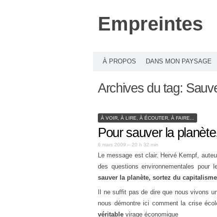
Empreintes
À PROPOS
DANS MON PAYSAGE
Archives du tag:
Sauve
À VOIR, À LIRE, À ÉCOUTER, À FAIRE...
Pour sauver la planète
6 mars 2009 – 20 h 32 min
Le message est clair. Hervé Kempf, aute
des questions environnementales pour l
sauver la planète, sortez du capitalisme
Il ne suffit pas de dire que nous vivons 
nous démontre ici comment la crise écol
véritable
virage économique