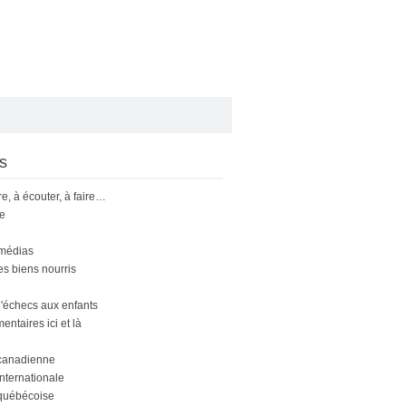
s
ire, à écouter, à faire…
le
 médias
s biens nourris
'échecs aux enfants
ntaires ici et là
canadienne
nternationale
québécoise