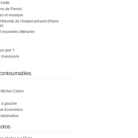
chette
s de Pierrot
es et musique
 l'éternité de l'instant présent (Pierre
e)
nouvelles littéraires
us que ?
 inassouvis
contournables
e Michel Collon
i à gauche
ive Economics
ndialisation
otos