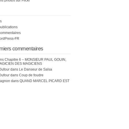
s photos sur Flickr
n
publications
commentaires
WordPress-FR
rniers commentaires
ns
Chapitre 6 – MONSIEUR PAUL GOUIN,
AGICIEN DES MAGICIENS
Dufour
dans
Le Danseur de Salsa
Dufour
dans
Coup de foudre
hagnon
dans
QUAND MARCEL PICARD EST