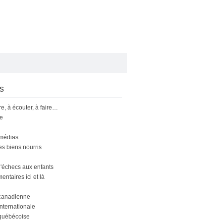
s
ire, à écouter, à faire…
le
 médias
s biens nourris
'échecs aux enfants
ntaires ici et là
canadienne
nternationale
québécoise