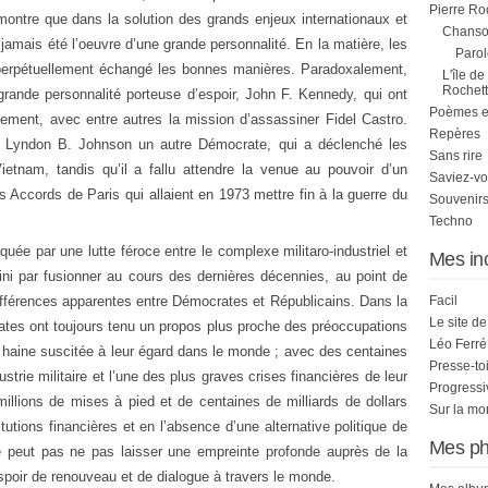
Pierre Ro
émontre que dans la solution des grands enjeux internationaux et
Chanson
t jamais été l’oeuvre d’une grande personnalité. En la matière, les
Parol
perpétuellement échangé les bonnes manières. Paradoxalement,
L'île de
Rochett
rande personnalité porteuse d’espoir, John F. Kennedy, qui ont
Poèmes et 
sement, avec entre autres la mission d’assassiner Fidel Castro.
Repères
 Lyndon B. Johnson un autre Démocrate, qui a déclenché les
Sans rire
Vietnam, tandis qu’il a fallu attendre la venue au pouvoir d’un
Saviez-vo
s Accords de Paris qui allaient en 1973 mettre fin à la guerre du
Souvenirs
Techno
uée par une lutte féroce entre le complexe militaro-industriel et
Mes in
fini par fusionner au cours des dernières décennies, au point de
différences apparentes entre Démocrates et Républicains. Dans la
Facil
Le site d
rates ont toujours tenu un propos plus proche des préoccupations
Léo Ferré
la haine suscitée à leur égard dans le monde ; avec des centaines
Presse-to
ustrie militaire et l’une des plus graves crises financières de leur
Progress
illions de mises à pied et de centaines de milliards de dollars
Sur la mo
tutions financières et en l’absence d’une alternative politique de
Mes ph
peut pas ne pas laisser une empreinte profonde auprès de la
spoir de renouveau et de dialogue à travers le monde.