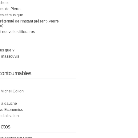
chette
s de Pierrot
es et musique
 l'éternité de l'instant présent (Pierre
e)
nouvelles littéraires
us que ?
 inassouvis
contournables
e Michel Collon
i à gauche
ive Economics
ndialisation
otos