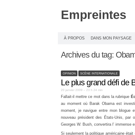
Empreintes
À PROPOS
DANS MON PAYSAGE
Archives du tag:
Oba
OPINION
SCÈNE INTERNATIONALE
Le plus grand défi de
20 janvier 2009 – 23 h 24 min
Fallait-il mettre ce mot dans la rubrique
Éd
au moment où Barak Obama est investi d
moment, je navigue entre mon blogue et
nouveau président des États-Unis, par op
Georges W. Bush, convertira l’ immense esp
Si seulement la politique américaine étai