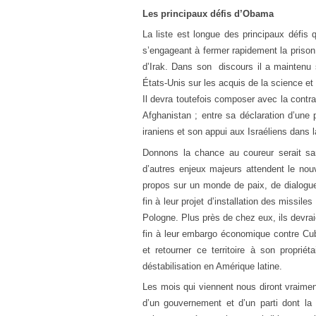
Les principaux défis d’Obama
La liste est longue des principaux défis
s’engageant à fermer rapidement la prison
d’Irak. Dans son discours il a maintenu
États-Unis sur les acquis de la science e
Il devra toutefois composer avec la contrad
Afghanistan ; entre sa déclaration d’une 
iraniens et son appui aux Israéliens dans l
Donnons la chance au coureur serait san
d’autres enjeux majeurs attendent le no
propos sur un monde de paix, de dialogue 
fin à leur projet d’installation des missile
Pologne. Plus près de chez eux, ils devr
fin à leur embargo économique contre Cub
et retourner ce territoire à son proprié
déstabilisation en Amérique latine.
Les mois qui viennent nous diront vraiment
d’un gouvernement et d’un parti dont la 