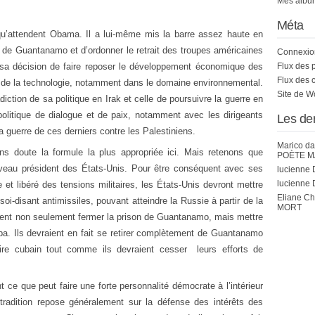
Mes album
Méta
 qu’attendent Obama. Il a lui-même mis la barre assez haute en
 de Guantanamo et d’ordonner le retrait des troupes américaines
Connexio
 sa décision de faire reposer le développement économique des
Flux des 
Flux des 
t de la technologie, notamment dans le domaine environnemental.
Site de 
iction de sa politique en Irak et celle de poursuivre la guerre en
politique de dialogue et de paix, notamment avec les dirigeants
Les de
a guerre de ces derniers contre les Palestiniens.
Marico
da
s doute la formule la plus appropriée ici. Mais retenons que
POÈTE M
uveau président des États-Unis. Pour être conséquent avec ses
lucienne 
lucienne 
et libéré des tensions militaires, les États-Unis devront mettre
Eliane C
s soi-disant antimissiles, pouvant atteindre la Russie à partir de la
MORT
aient non seulement fermer la prison de Guantanamo, mais mettre
a. Ils devraient en fait se retirer complètement de Guantanamo
taire cubain tout comme ils devraient cesser leurs efforts de
 ce que peut faire une forte personnalité démocrate à l’intérieur
tradition repose généralement sur la défense des intérêts des