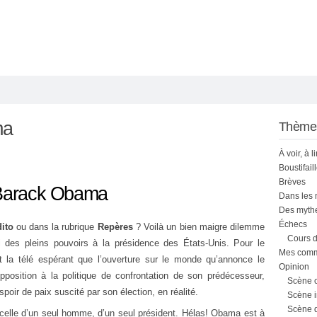
ma
Thème
À voir, à l
Boustifail
Brèves
 Barack Obama
Dans les
Des mythe
Échecs
ito
ou dans la rubrique
Repères
? Voilà un bien maigre dilemme
Cours d
es pleins pouvoirs à la présidence des États-Unis. Pour le
Mes comme
 la télé espérant que l’ouverture sur le monde qu’annonce le
Opinion
position à la politique de confrontation de son prédécesseur,
Scène 
oir de paix suscité par son élection, en réalité.
Scène i
Scène 
t celle d’un seul homme, d’un seul président. Hélas! Obama est à