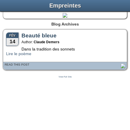
Empreintes
Blog Archives
Beauté bleue
FÉV
14
Author:
Claude Demers
Dans la tradition des sonnets
Lire le poème
READ THIS POST
View Full Site