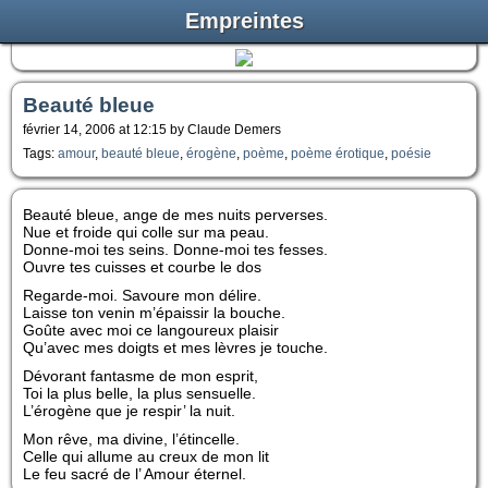
Empreintes
Beauté bleue
février 14, 2006 at 12:15 by Claude Demers
Tags:
amour
,
beauté bleue
,
érogène
,
poème
,
poème érotique
,
poésie
Beauté bleue, ange de mes nuits perverses.
Nue et froide qui colle sur ma peau.
Donne-moi tes seins. Donne-moi tes fesses.
Ouvre tes cuisses et courbe le dos
Regarde-moi. Savoure mon délire.
Laisse ton venin m’épaissir la bouche.
Goûte avec moi ce langoureux plaisir
Qu’avec mes doigts et mes lèvres je touche.
Dévorant fantasme de mon esprit,
Toi la plus belle, la plus sensuelle.
L’érogène que je respir’ la nuit.
Mon rêve, ma divine, l’étincelle.
Celle qui allume au creux de mon lit
Le feu sacré de l’ Amour éternel.