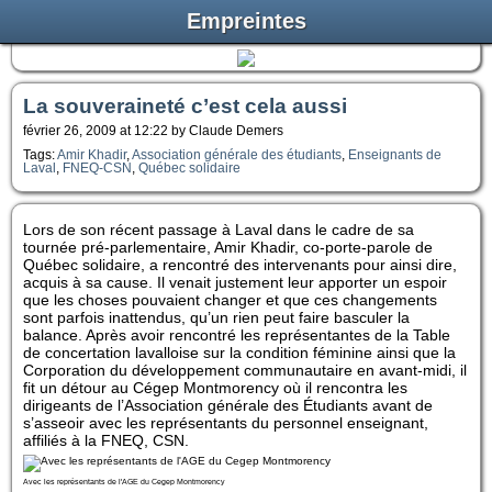
Empreintes
La souveraineté c’est cela aussi
février 26, 2009 at 12:22 by Claude Demers
Tags:
Amir Khadir
,
Association générale des étudiants
,
Enseignants de
Laval
,
FNEQ-CSN
,
Québec solidaire
Lors de son récent passage à Laval dans le cadre de sa
tournée pré-parlementaire, Amir Khadir, co-porte-parole de
Québec solidaire, a rencontré des intervenants pour ainsi dire,
acquis à sa cause. Il venait justement leur apporter un espoir
que les choses pouvaient changer et que ces changements
sont parfois inattendus, qu’un rien peut faire basculer la
balance. Après avoir rencontré les représentantes de la Table
de concertation lavalloise sur la condition féminine ainsi que la
Corporation du développement communautaire en avant-midi, il
fit un détour au Cégep Montmorency où il rencontra les
dirigeants de l’Association générale des Étudiants avant de
s’asseoir avec les représentants du personnel enseignant,
affiliés à la FNEQ, CSN.
Avec les représentants de l'AGE du Cegep Montmorency