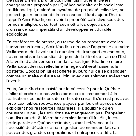
Ce faisant, il en a profité pour bien distinguer entre les
changements proposés par Québec solidaire et le socialisme
traditionnel qui, malgré un système de propriété collective, ne
pensait qu’en fonction de la croissance. Il faut aujourd’hui, a
rappelé Amir Khadir, entrevoir la propriété collective sous des
formes multiples et surtout, soumettre les objectifs de
croissance aux impératifs d’un développement durable,
écologique.
En conférence de presse, au terme de sa rencontre avec les
intervenants locaux, Amir Khadir a dénoncé l’approche du maire
Vaillancourt de Laval sur la question du transport en commun,
notamment sur la question du pont de la 25 et du train de l’Est.
À la veille d’achever son mandat, a souligné Khadir, le maire
Vaillancourt devrait réfléchir à l’image qu’il veut laisser à la
postérité. L’occasion lui est offerte aujourd’hui de se distinguer
comme un maire qui aura vu loin, avec des solutions axées vers
l’avenir.
Enfin, Amir Khadir a insisté sur la nécessité pour le Québec
d’aller chercher de nouvelles sources de financement à la
réalisation des politiques de sorties de crise. Il s’en est pris avec
force aux faibles redevances payées par les entreprises qui
exploitent nos ressources naturelles. Il a souligné qu’en
creusant un peu, les solutions ne manqueront pas. Rappelant
son discours du 8 décembre dernier, lorsqu’il fut élu, le co-
porte-parole de Québec solidaire, faisant référence à la
nécessité de décider de notre gestion économique face au
pouvoir des grandes corporations et entreprises a dit « La