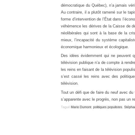
démocratique du Québec), n’a jamais véri
Au contraire, il a plutôt ramené sur le ta
forme d’intervention de l’État dans l’éc
véhémence les dérives de la Caisse de dé
néolibérales qui sont à la base de la cr
mieux, l’incapacité du système capitali
économique harmonieux et écologique.
Des idées évidemment qui ne peuvent que
télévision publique n’a de compte à rend
les reins en faisant de la télévision popu
s’est cassé les reins avec des politique
télévision.
Tout un défi que de faire du neuf avec du
s’apparente avec le progrès, non pas un ret
Tagué
Mario Dumont
,
politiques populistes
,
Stépha