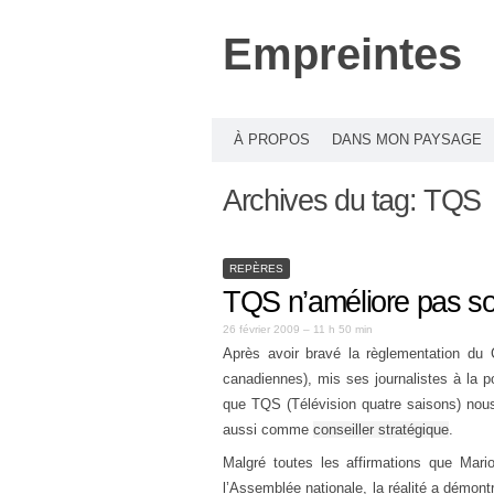
Empreintes
À PROPOS
DANS MON PAYSAGE
Archives du tag:
TQS
REPÈRES
TQS n’améliore pas s
26 février 2009 – 11 h 50 min
Après avoir bravé la règlementation du 
canadiennes), mis ses journalistes à la por
que TQS (Télévision quatre saisons) no
aussi comme
conseiller stratégique
.
Malgré toutes les affirmations que Mar
l’Assemblée nationale, la réalité a démont