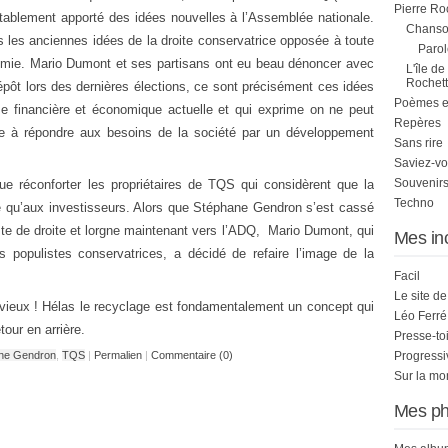
Pierre Ro
tablement apporté des idées nouvelles à l’Assemblée nationale.
Chanson
pis les anciennes idées de la droite conservatrice opposée à toute
Parol
onomie. Mario Dumont et ses partisans ont eu beau dénoncer avec
L'île de
Rochett
pôt lors des dernières élections, ce sont précisément ces idées
Poèmes et 
ise financière et économique actuelle et qui exprime on ne peut
Repères
ste à répondre aux besoins de la société par un développement
Sans rire
Saviez-vo
Souvenirs
 réconforter les propriétaires de TQS qui considèrent que la
Techno
re qu’aux investisseurs. Alors que Stéphane Gendron s’est cassé
liste de droite et lorgne maintenant vers l’ADQ, Mario Dumont, qui
Mes in
s populistes conservatrices, a décidé de refaire l’image de la
Facil
Le site d
 vieux ! Hélas le recyclage est fondamentalement un concept qui
Léo Ferré
our en arrière.
Presse-to
ne Gendron
,
TQS
|
Permalien
|
Commentaire (0)
Progress
Sur la mo
Mes ph