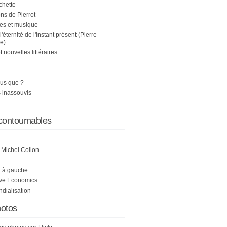
chette
s de Pierrot
es et musique
 l'éternité de l'instant présent (Pierre
e)
nouvelles littéraires
us que ?
 inassouvis
contournables
e Michel Collon
i à gauche
ive Economics
ndialisation
otos