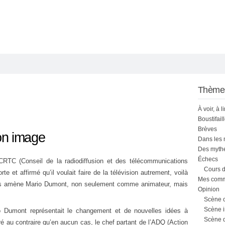
Thème
À voir, à l
Boustifail
Brèves
on image
Dans les
Des mythe
Échecs
CRTC (Conseil de la radiodiffusion et des télécommunications
Cours d
te et affirmé qu’il voulait faire de la télévision autrement, voilà
Mes comme
us amène Mario Dumont, non seulement comme animateur, mais
Opinion
Scène 
Scène i
io Dumont représentait le changement et de nouvelles idées à
Scène 
ré au contraire qu’en aucun cas, le chef partant de l’ADQ (Action