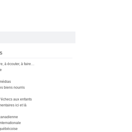
s
ire, à écouter, à faire…
le
 médias
s biens nourris
'échecs aux enfants
ntaires ici et là
canadienne
nternationale
québécoise