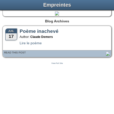
Empreintes
Blog Archives
Poème inachevé
JUIL
17
Author:
Claude Demers
Lire le poème
READ THIS POST
View Full Site