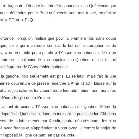
autre façon de défendre les intérêts nationaux des Québécois que
ques défendus par le Parti québécois sont mis à nue, on réalise
tre le PQ et le PLQ.
tance, lorsqu’on réalise que pour la première fois sans doute
ique, celle qui manifeste son raz le bol de la corruption et de
ses, a un véritable porte-parole à l’Assemblée nationale. Déjà en
comme le politicien le plus populaire au Québec, ce qui faisait
poil à gratter de l’Assemblée nationale
.
 la gauche, non seulement est pris au sérieux, mais fait la une
ense couverture de presse réservée à Amir Khadir, laisse sur la
tains journalistes lui vouent toute leur admiration, nommons-les
t
Pierre Foglia
de La Presse.
ait autant de poids à l’Assemblée nationale du Québec. Même
la
u député de Québec solidaire en incluant le projet de loi 204 dans
sse de la lutte menée par Khadir, quatre députés parmi les plus
 avec fracas et s’apprêtaient à voter avec lui contre le projet de
ur imposait la ligne de parti en cas de vote.