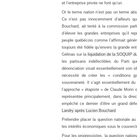
et l’entreprise privée ne font qu’un.
Or le terme
nation
n’est pas un terme abst
Ce n’est pas innocemment d’ailleurs que
Bouchard, ait tenté à la commission parlem
d’élever les grandes entreprises qu’il rep
peuple québécois comme l’affirmait génér
toujours été fidèle qu’envers la grande ent
Gélinas sur la
liquidation de la SOQUIP du
les partisans indéfectibles du Parti 
dénonciation visait essentiellement son id
nécessité de créer les « conditions 
souveraineté. Il s’agit essentiellement d
l’approche « étapiste » de Claude Morin 
représentée principalement, dans la dire
empêché ce dernier d’être un grand dé
Landry après Lucien Bouchard
.
Prétendre placer la question nationale a
les intérêts économiques sous le couvercle
Pour les progressistes, la question nation