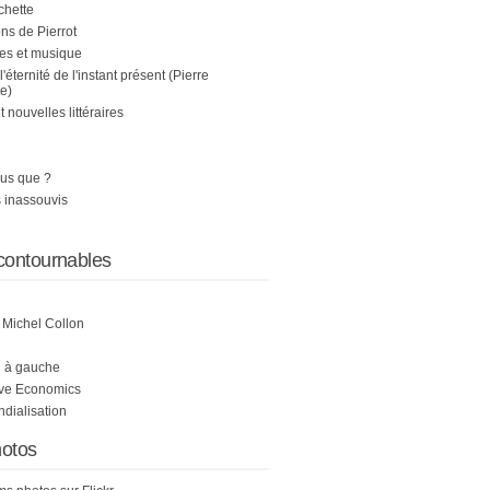
chette
s de Pierrot
es et musique
 l'éternité de l'instant présent (Pierre
e)
nouvelles littéraires
us que ?
 inassouvis
contournables
e Michel Collon
i à gauche
ive Economics
ndialisation
otos