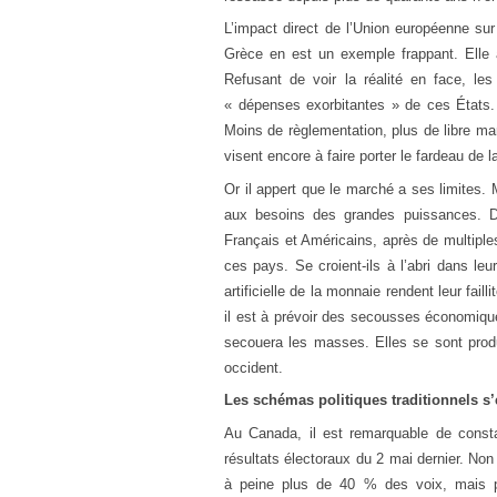
L’impact direct de l’Union européenne sur 
Grèce en est un exemple frappant. Elle
Refusant de voir la réalité en face, le
« dépenses exorbitantes » de ces États.
Moins de règlementation, plus de libre m
visent encore à faire porter le fardeau de l
Or il appert que le marché a ses limites.
aux besoins des grandes puissances. D
Français et Américains, après de multiples
ces pays. Se croient-ils à l’abri dans leu
artificielle de la monnaie rendent leur fai
il est à prévoir des secousses économique
secouera les masses. Elles se sont produ
occident.
Les schémas politiques traditionnels s’
Au Canada, il est remarquable de constat
résultats électoraux du 2 mai dernier. Non
à peine plus de 40 % des voix, mais pa