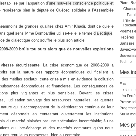
Pierre Ro
stabilisé par l’apparition d’
une nouvelle conscience politique et
Chanson
e représente bien le député de Québec solidaire à l’Assemblée
Parol
L'île de
Rochett
néanmoins de grandes qualités chez Amir Khadir, dont ce qu’elle
Poèmes et 
Dans quel sens Mme Bombardier utilise-t-elle le terme
dialectique
,
Repères
ce de dialectique dont souffre le plus son article.
Sans rire
2008-2009 brûle toujours alors que de nouvelles explosions
Saviez-vo
Souvenirs
Techno
vitesse étourdissante. La crise économique de 2008-2009 a
Mes in
prits sur la nature des rapports économiques qui ficellent la
re des médias sociaux, cette crise a mis en évidence la collusion
Facil
 puissances économiques et financières. Les conséquences de
Le site d
tions plus vigilantes et plus sensibles. Devant les crises
Léo Ferré
s, l’utilisation sauvage des ressources naturelles, les guerres
Presse-to
a nature qui s’accompagnent de la détérioration continue de leur
Progress
iment désormais en contestant ouvertement les institutions
Sur la mo
x lois du marché biaisées par une spéculation incontrôlable; à une
Mes ph
lutions du libre-échange et des marchés communs qu’on nous
t pas tenu leurs promesses, bien au contraire.