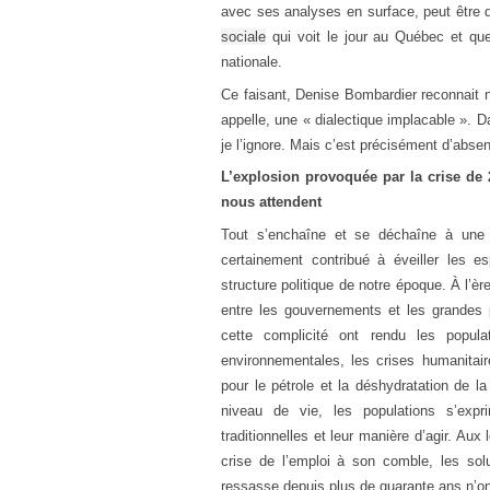
avec ses analyses en surface, peut être dé
sociale
qui voit le jour au Québec et qu
nationale.
Ce faisant, Denise Bombardier reconnait 
appelle, une « dialectique implacable ». 
je l’ignore. Mais c’est précisément d’absen
L’explosion provoquée par la crise de 
nous attendent
Tout s’enchaîne et se déchaîne à une 
certainement contribué à éveiller les es
structure politique de notre époque. À l’è
entre les gouvernements et les grandes
cette complicité ont rendu les popula
environnementales, les crises humanitaire
pour le pétrole et la déshydratation de l
niveau de vie, les populations s’expr
traditionnelles et leur manière d’agir. Au
crise de l’emploi à son comble, les so
ressasse depuis plus de quarante ans n’on