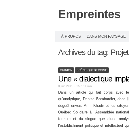
Empreintes
À PROPOS
DANS MON PAYSAGE
Archives du tag:
Projet
OPINION
SCÈNE QUÉBÉCOISE
Une « dialectique impl
8 juin 2011 – 15 h 11 min
Dans un article qui fait corps avec le
qu’analytique, Denise Bombardier, dans
L
dégoût envers Amir Khadir et les citoye
Québec Solidaire à l’Assemblée nationa
formule et du slogan que d’une analy
l’establishment politique et intellectuel