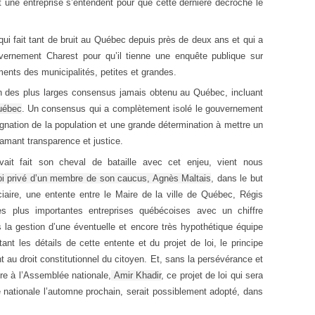
t une entreprise s’entendent pour que cette dernière décroche le
ui fait tant de bruit au Québec depuis près de deux ans et qui a
rnement Charest pour qu’il tienne une enquête publique sur
ements des municipalités, petites et grandes.
n des plus larges consensus jamais obtenu au Québec, incluant
Québec
. Un consensus qui a complètement isolé le gouvernement
dignation de la population et une grande détermination à mettre un
lamant transparence et justice.
vait fait son cheval de bataille avec cet enjeu, vient nous
loi privé d’un membre de son caucus, Agnès Maltais
, dans le but
iciaire, une entente entre le Maire de la ville de Québec, Régis
 plus importantes entreprises québécoises avec un chiffre
ns la gestion d’une éventuelle et encore très hypothétique équipe
nt les détails de cette entente et du projet de loi, le principe
t au droit constitutionnel du citoyen. Et, sans la persévérance et
ire à l’Assemblée nationale,
Amir Khadir
, ce projet de loi qui sera
 nationale l’automne prochain, serait possiblement adopté, dans