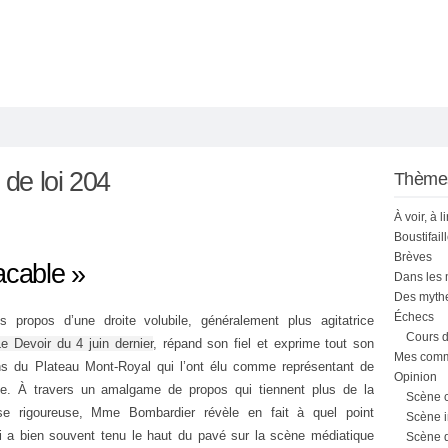
 de loi 204
Thème
À voir, à l
Boustifail
Brèves
acable »
Dans les
Des mythe
Échecs
s propos d’une droite volubile, généralement plus agitatrice
Cours d
e Devoir du 4 juin dernier
, répand son fiel et exprime tout son
Mes comme
ns du Plateau Mont-Royal qui l’ont élu comme représentant de
Opinion
le. À travers un amalgame de propos qui tiennent plus de la
Scène 
se rigoureuse, Mme Bombardier révèle en fait à quel point
Scène i
 qui a bien souvent tenu le haut du pavé sur la scène médiatique
Scène 