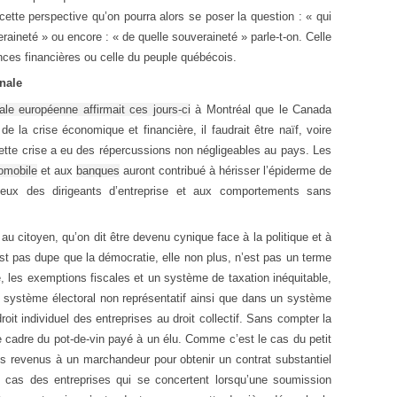
ette perspective qu’on pourra alors se poser la question : « qui
raineté » ou encore : « de quelle souveraineté » parle-t-on. Celle
nces financières ou celle du peuple québécois.
onale
le européenne affirmait ces jours-ci
à Montréal que le Canada
de la crise économique et financière, il faudrait être naïf, voire
ette crise a eu des répercussions non négligeables au pays. Les
tomobile
et aux
banques
auront contribué à hérisser l’épiderme de
neux des dirigeants d’entreprise et aux comportements sans
 au citoyen, qu’on dit être devenu cynique face à la politique et à
st pas dupe que la démocratie, elle non plus, n’est pas un terme
ire, les exemptions fiscales et un système de taxation inéquitable,
 système électoral non représentatif ainsi que dans un système
droit individuel des entreprises au droit collectif. Sans compter la
e cadre du pot-de-vin payé à un élu. Comme c’est le cas du petit
es revenus à un marchandeur pour obtenir un contrat substantiel
 cas des entreprises qui se concertent lorsqu’une soumission