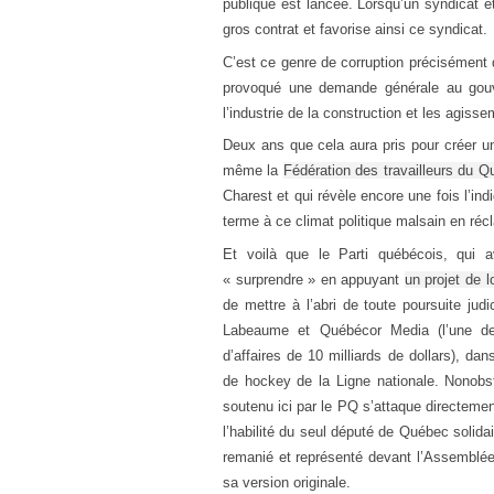
publique est lancée. Lorsqu’un syndicat e
gros contrat et favorise ainsi ce syndicat.
C’est ce genre de corruption précisément q
provoqué une demande générale au gouve
l’industrie de la construction et les agiss
Deux ans que cela aura pris pour créer u
même la
Fédération des travailleurs du 
Charest et qui révèle encore une fois l’in
terme à ce climat politique malsain en réc
Et voilà que le Parti québécois, qui a
« surprendre » en appuyant
un projet de 
de mettre à l’abri de toute poursuite jud
Labeaume et Québécor Media (l’une des
d’affaires de 10 milliards de dollars), da
de hockey de la Ligne nationale. Nonobsta
soutenu ici par le PQ s’attaque directemen
l’habilité du seul député de Québec solida
remanié et représenté devant l’Assemblée
sa version originale.