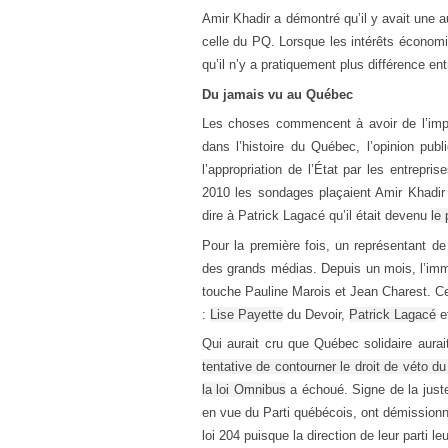
Amir Khadir a démontré qu’il y avait une 
celle du PQ. Lorsque les intérêts économi
qu’il n’y a pratiquement plus différence en
Du jamais vu au Québec
Les choses commencent à avoir de l’impor
dans l’histoire du Québec, l’opinion publ
l’appropriation de l’État par les entrepri
2010 les sondages plaçaient Amir Khadir 
dire à Patrick Lagacé qu’il était devenu
le 
Pour la première fois, un représentant de
des grands médias. Depuis un mois, l’imm
touche Pauline Marois et Jean Charest. Cer
:
Lise Payette
du Devoir,
Patrick Lagacé
e
Qui aurait cru que Québec solidaire aur
tentative de contourner le droit de véto d
la loi Omnibus
a échoué. Signe de la juste
en vue du Parti québécois, ont démissionné
loi 204 puisque la direction de leur parti le