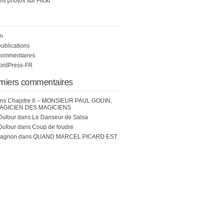
s photos sur Flickr
n
publications
commentaires
WordPress-FR
rniers commentaires
ns
Chapitre 6 – MONSIEUR PAUL GOUIN,
AGICIEN DES MAGICIENS
Dufour
dans
Le Danseur de Salsa
Dufour
dans
Coup de foudre
hagnon
dans
QUAND MARCEL PICARD EST