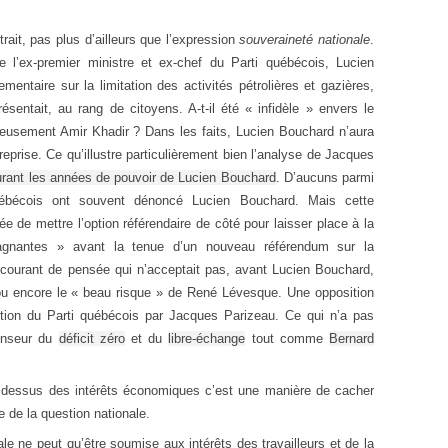
rait, pas plus d’ailleurs que l’expression
souveraineté nationale
.
 l’ex-premier ministre et ex-chef du Parti québécois, Lucien
entaire sur la limitation des activités pétrolières et gazières,
résentait, au rang de citoyens. A-t-il été « infidèle » envers le
eusement Amir Khadir ? Dans les faits, Lucien Bouchard n’aura
reprise. Ce qu’illustre particulièrement bien l’analyse de Jacques
rant les années de pouvoir de Lucien Bouchard
. D’aucuns parmi
québécois ont souvent dénoncé Lucien Bouchard. Mais cette
ée de mettre l’option référendaire de côté pour laisser place à la
gagnantes » avant la tenue d’un nouveau référendum sur la
u courant de pensée qui n’acceptait pas, avant Lucien Bouchard,
ou encore le « beau risque » de René Lévesque. Une opposition
ction du Parti québécois par Jacques Parizeau. Ce qui n’a pas
fenseur du
déficit zéro
et du
libre-échange
tout comme
Bernard
u dessus des intérêts économiques c’est une manière de cacher
 de la question nationale.
ale ne peut qu’être soumise aux intérêts des travailleurs et de la