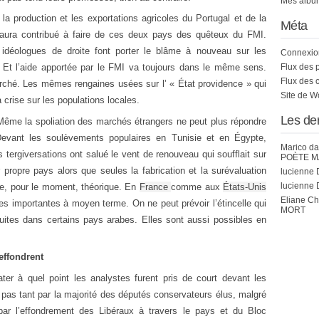
Mes album
la production et les exportations agricoles du Portugal et de la
Méta
 aura contribué à faire de ces deux pays des quêteux du FMI.
s idéologues de droite font porter le blâme à nouveau sur les
Connexio
 Et l’aide apportée par le FMI va toujours dans le même sens.
Flux des 
Flux des 
arché. Les mêmes rengaines usées sur l’ « État providence » qui
Site de 
a crise sur les populations locales.
Les de
 Même la spoliation des marchés étrangers ne peut plus répondre
evant les soulèvements populaires en Tunisie et en Égypte,
Marico
da
 tergiversations ont salué le vent de renouveau qui soufflait sur
POÈTE M
r propre pays alors que seules la fabrication et la surévaluation
lucienne 
lucienne 
llite, pour le moment, théorique. En
France
comme aux
États-Unis
Eliane C
s importantes à moyen terme. On ne peut prévoir l’étincelle qui
MORT
ites dans certains pays arabes. Elles sont aussi possibles en
effondrent
er à quel point les analystes furent pris de court devant les
 pas tant par la majorité des députés conservateurs élus, malgré
r l’effondrement des Libéraux à travers le pays et du Bloc