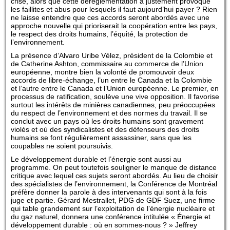
crise, alors que cette déréglementation a justement provoqué
les faillites et abus pour lesquels il faut aujourd’hui payer ? Rien
ne laisse entendre que ces accords seront abordés avec une
approche nouvelle qui prioriserait la coopération entre les pays,
le respect des droits humains, l’équité, la protection de
l’environnement.
La présence d’Alvaro Uribe Vélez, président de la Colombie et
de Catherine Ashton, commissaire au commerce de l’Union
européenne, montre bien la volonté de promouvoir deux
accords de libre-échange, l’un entre le Canada et la Colombie
et l’autre entre le Canada et l’Union européenne. Le premier, en
processus de ratification, soulève une vive opposition. Il favorise
surtout les intérêts de minières canadiennes, peu préoccupées
du respect de l’environnement et des normes du travail. Il se
conclut avec un pays où les droits humains sont gravement
violés et où des syndicalistes et des défenseurs des droits
humains se font régulièrement assassiner, sans que les
coupables ne soient poursuivis.
Le développement durable et l’énergie sont aussi au
programme. On peut toutefois souligner le manque de distance
critique avec lequel ces sujets seront abordés. Au lieu de choisir
des spécialistes de l’environnement, la Conférence de Montréal
préfère donner la parole à des intervenants qui sont à la fois
juge et partie. Gérard Mestrallet, PDG de GDF Suez, une firme
qui table grandement sur l’exploitation de l’énergie nucléaire et
du gaz naturel, donnera une conférence intitulée « Énergie et
développement durable : où en sommes-nous ? » Jeffrey