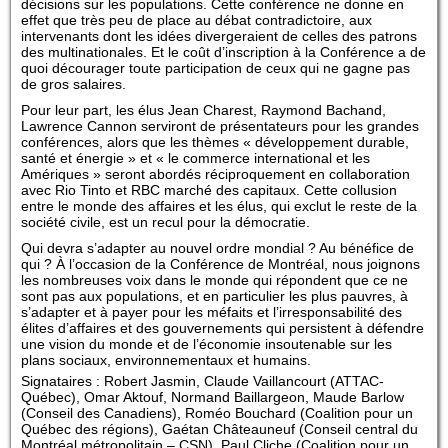
décisions sur les populations. Cette conférence ne donne en
effet que très peu de place au débat contradictoire, aux
intervenants dont les idées divergeraient de celles des patrons
des multinationales. Et le coût d’inscription à la Conférence a de
quoi décourager toute participation de ceux qui ne gagne pas
de gros salaires.
Pour leur part, les élus Jean Charest, Raymond Bachand,
Lawrence Cannon serviront de présentateurs pour les grandes
conférences, alors que les thèmes « développement durable,
santé et énergie » et « le commerce international et les
Amériques » seront abordés réciproquement en collaboration
avec Rio Tinto et RBC marché des capitaux. Cette collusion
entre le monde des affaires et les élus, qui exclut le reste de la
société civile, est un recul pour la démocratie.
Qui devra s’adapter au nouvel ordre mondial ? Au bénéfice de
qui ? À l’occasion de la Conférence de Montréal, nous joignons
les nombreuses voix dans le monde qui répondent que ce ne
sont pas aux populations, et en particulier les plus pauvres, à
s’adapter et à payer pour les méfaits et l’irresponsabilité des
élites d’affaires et des gouvernements qui persistent à défendre
une vision du monde et de l’économie insoutenable sur les
plans sociaux, environnementaux et humains.
Signataires : Robert Jasmin, Claude Vaillancourt (ATTAC-
Québec), Omar Aktouf, Normand Baillargeon, Maude Barlow
(Conseil des Canadiens), Roméo Bouchard (Coalition pour un
Québec des régions), Gaétan Châteauneuf (Conseil central du
Montréal métropolitain – CSN), Paul Cliche (Coalition pour un