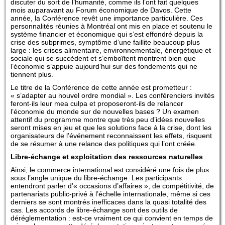
discuter du sort de l’humanité, comme ils l’ont fait quelques
mois auparavant au Forum économique de Davos. Cette
année, la Conférence revêt une importance particulière. Ces
personnalités réunies à Montréal ont mis en place et soutenu le
système financier et économique qui s’est effondré depuis la
crise des subprimes, symptôme d’une faillite beaucoup plus
large : les crises alimentaire, environnementale, énergétique et
sociale qui se succèdent et s’emboîtent montrent bien que
l’économie s’appuie aujourd’hui sur des fondements qui ne
tiennent plus.
Le titre de la Conférence de cette année est prometteur :
« s’adapter au nouvel ordre mondial ». Les conférenciers invités
feront-ils leur mea culpa et proposeront-ils de relancer
l’économie du monde sur de nouvelles bases ? Un examen
attentif du programme montre que très peu d’idées nouvelles
seront mises en jeu et que les solutions face à la crise, dont les
organisateurs de l’événement reconnaissent les effets, risquent
de se résumer à une relance des politiques qui l’ont créée.
Libre-échange et exploitation des ressources naturelles
Ainsi, le commerce international est considéré une fois de plus
sous l’angle unique du libre-échange. Les participants
entendront parler d’« occasions d’affaires », de compétitivité, de
partenariats public-privé à l’échelle internationale, même si ces
derniers se sont montrés inefficaces dans la quasi totalité des
cas. Les accords de libre-échange sont des outils de
déréglementation : est-ce vraiment ce qui convient en temps de