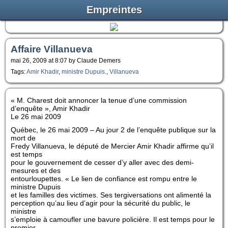
Empreintes
Affaire Villanueva
mai 26, 2009 at 8:07 by Claude Demers
Tags:
Amir Khadir
,
ministre Dupuis.
,
Villanueva
« M. Charest doit annoncer la tenue d’une commission
d’enquête », Amir Khadir
Le 26 mai 2009
Québec, le 26 mai 2009 – Au jour 2 de l’enquête publique sur la
mort de
Fredy Villanueva, le député de Mercier Amir Khadir affirme qu’il
est temps
pour le gouvernement de cesser d’y aller avec des demi-
mesures et des
entourloupettes. « Le lien de confiance est rompu entre le
ministre Dupuis
et les familles des victimes. Ses tergiversations ont alimenté la
perception qu’au lieu d’agir pour la sécurité du public, le
ministre
s’emploie à camoufler une bavure policière. Il est temps pour le
premier