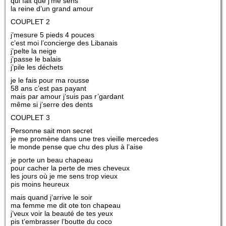
qui fait que j’me sens
la reine d’un grand amour
COUPLET 2
j’mesure 5 pieds 4 pouces
c’est moi l’concierge des Libanais
j’pelte la neige
j’passe le balais
j’pile les déchets
je le fais pour ma rousse
58 ans c’est pas payant
mais par amour j’suis pas r’gardant
même si j’serre des dents
COUPLET 3
Personne sait mon secret
je me promène dans une tres vieille mercedes
le monde pense que chu des plus à l’aise
je porte un beau chapeau
pour cacher la perte de mes cheveux
les jours où je me sens trop vieux
pis moins heureux
mais quand j’arrive le soir
ma femme me dit ote ton chapeau
j’veux voir la beauté de tes yeux
pis t’embrasser l’boutte du coco