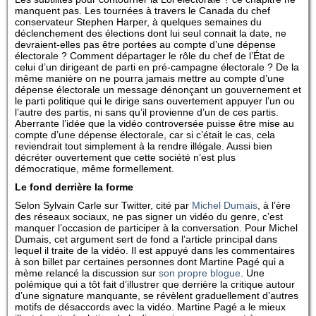
manquent pas. Les tournées à travers le Canada du chef
conservateur Stephen Harper, à quelques semaines du
déclenchement des élections dont lui seul connait la date, ne
devraient-elles pas être portées au compte d’une dépense
électorale ? Comment départager le rôle du chef de l’État de
celui d’un dirigeant de parti en pré-campagne électorale ? De la
même manière on ne pourra jamais mettre au compte d’une
dépense électorale un message dénonçant un gouvernement et
le parti politique qui le dirige sans ouvertement appuyer l’un ou
l’autre des partis, ni sans qu’il provienne d’un de ces partis.
Aberrante l’idée que la vidéo controversée puisse être mise au
compte d’une dépense électorale, car si c’était le cas, cela
reviendrait tout simplement à la rendre illégale. Aussi bien
décréter ouvertement que cette société n’est plus
démocratique, même formellement.
Le fond derrière la forme
Selon Sylvain Carle sur Twitter, cité par
Michel Dumais
, à l’ère
des réseaux sociaux, ne pas signer un vidéo du genre, c’est
manquer l’occasion de participer à la conversation. Pour Michel
Dumais, cet argument sert de fond a l’article principal dans
lequel il traite de la vidéo. Il est appuyé dans les commentaires
à son billet par certaines personnes dont Martine Pagé qui a
mème relancé la discussion sur
son propre blogue
. Une
polémique qui a tôt fait d’illustrer que derrière la critique autour
d’une signature manquante, se révèlent graduellement d’autres
motifs de désaccords avec la vidéo. Martine Pagé a le mieux