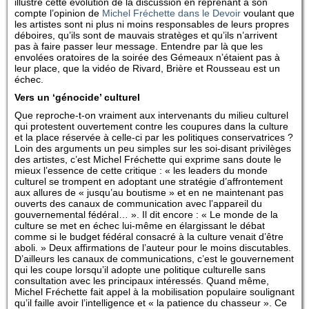
illustré cette évolution de la discussion en reprenant à son
compte l’opinion de
Michel Fréchette dans le Devoir
voulant que
les artistes sont ni plus ni moins responsables de leurs propres
déboires, qu’ils sont de mauvais stratèges et qu’ils n’arrivent
pas à faire passer leur message. Entendre par là que les
envolées oratoires de la soirée des Gémeaux n’étaient pas à
leur place, que la vidéo de Rivard, Brière et Rousseau est un
échec.
Vers un ‘génocide’ culturel
Que reproche-t-on vraiment aux intervenants du milieu culturel
qui protestent ouvertement contre les coupures dans la culture
et la place réservée à celle-ci par les politiques conservatrices ?
Loin des arguments un peu simples sur les soi-disant privilèges
des artistes, c’est Michel Fréchette qui exprime sans doute le
mieux l’essence de cette critique : « les leaders du monde
culturel se trompent en adoptant une stratégie d’affrontement
aux allures de « jusqu’au boutisme » et en ne maintenant pas
ouverts des canaux de communication avec l’appareil du
gouvernemental fédéral… ». Il dit encore : « Le monde de la
culture se met en échec lui-même en élargissant le débat
comme si le budget fédéral consacré à la culture venait d’être
aboli. » Deux affirmations de l’auteur pour le moins discutables.
D’ailleurs les canaux de communications, c’est le gouvernement
qui les coupe lorsqu’il adopte une politique culturelle sans
consultation avec les principaux intéressés. Quand même,
Michel Fréchette fait appel à la mobilisation populaire soulignant
qu’il faille avoir l’intelligence et « la patience du chasseur ». Ce