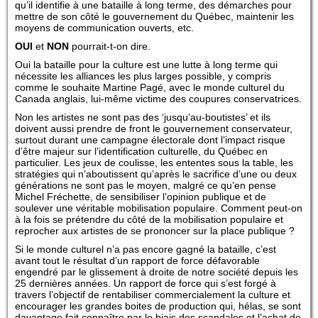
qu’il identifie à une bataille à long terme, des démarches pour
mettre de son côté le gouvernement du Québec, maintenir les
moyens de communication ouverts, etc.
OUI
et
NON
pourrait-t-on dire.
Oui la bataille pour la culture est une lutte à long terme qui
nécessite les alliances les plus larges possible, y compris
comme le souhaite Martine Pagé, avec le monde culturel du
Canada anglais, lui-même victime des coupures conservatrices.
Non les artistes ne sont pas des ‘jusqu’au-boutistes’ et ils
doivent aussi prendre de front le gouvernement conservateur,
surtout durant une campagne électorale dont l’impact risque
d’être majeur sur l’identification culturelle, du Québec en
particulier. Les jeux de coulisse, les ententes sous la table, les
stratégies qui n’aboutissent qu’après le sacrifice d’une ou deux
générations ne sont pas le moyen, malgré ce qu’en pense
Michel Fréchette, de sensibiliser l’opinion publique et de
soulever une véritable mobilisation populaire. Comment peut-on
à la fois se prétendre du côté de la mobilisation populaire et
reprocher aux artistes de se prononcer sur la place publique ?
Si le monde culturel n’a pas encore gagné la bataille, c’est
avant tout le résultat d’un rapport de force défavorable
engendré par le glissement à droite de notre société depuis les
25 dernières années. Un rapport de force qui s’est forgé à
travers l’objectif de rentabiliser commercialement la culture et
encourager les grandes boites de production qui, hélas, se sont
davantage fait connaître par le biais des scandales et l’achat de