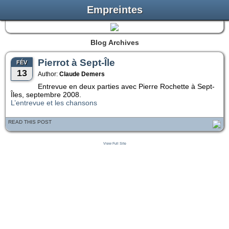
Empreintes
Blog Archives
Pierrot à Sept-Île
FÉV
13
Author:
Claude Demers
Entrevue en deux parties avec Pierre Rochette à Sept-
Îles, septembre 2008.
L’entrevue et les chansons
READ THIS POST
View Full Site