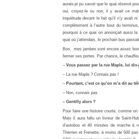
aurais-je pu savoir que le quai réservé pou
oui, croyez-le ou non, il y avait ce ma
inquiétude devant le fait qu’il n’y avait ni
complètement à l’autre bout du terminus,
pourquoi à ce quai on annonçait aussi la l
quai où j’attendais, le prochain bus passait
Bon, mes jambes sont encore assez bonnes 
fermer ses portes. Par chance, le chauffeur e
–
Vous passez par la rue Maple, lui dis
– La rue Maple ? Connais pas !
–
Pourtant, c’est ce qu’on m’a dit au tél
– Non, connais pas.
– Gentilly alors ?
Pour faire une histoire courte, comme on 
Mais il aura fallu un livreur de Saint-H
d’autobus et 40 minutes de marche à no
Therrien et Frenette, à moins de 500 pas 