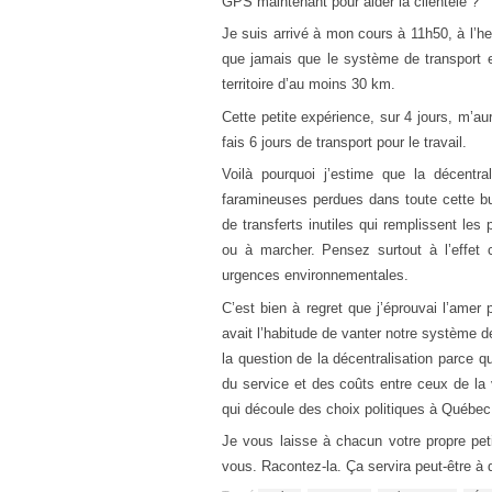
GPS maintenant pour aider la clientèle ?
Je suis arrivé à mon cours à 11h50, à l’he
que jamais que le système de transport e
territoire d’au moins 30 km.
Cette petite expérience, sur 4 jours, m’au
fais 6 jours de transport pour le travail.
Voilà pourquoi j’estime que la décent
faramineuses perdues dans toute cette bu
de transferts inutiles qui remplissent le
ou à marcher. Pensez surtout à l’effet 
urgences environnementales.
C’est bien à regret que j’éprouvai l’amer
avait l’habitude de vanter notre système
la question de la décentralisation parce q
du service et des coûts entre ceux de la v
qui découle des choix politiques à Québec
Je vous laisse à chacun votre propre peti
vous. Racontez-la. Ça servira peut-être à