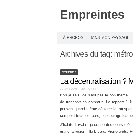
Empreintes
À PROPOS
DANS MON PAYSAGE
Archives du tag:
métro
REPÈRES
La décentralisation ? M
16 avril 2009 – 20 h 04 min
Bon
je
sais
,
ce
n’est
pas
le
bon
thème
.
E
de
transport en
commun
. Le rapport ?
J
pouvais
quand
même
dénigrer le transpo
compost
tous
les
jours
, j’encourage les b
J’habite
Laval
et
je
donne
des
cours
d’éc
grand la
région
:
Île
Bizard
,
Pierrefonds
,
P