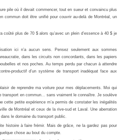
ure pile où il devait commencer, tout en sueur et convaincu plus
n commun doit être unifié pour couvrir au-delà de Montréal, un
ra coûté plus de 70 $ alors qu’avec un plein d’essence à 40 $ je
ralisation ici n’a aucun sens. Pensez seulement aux sommes
reaucratie, dans les circuits non concordants, dans les papiers
s poubelles et nos poches. Au temps perdu par chacun à attendre
contre-productif d’un système de transport inadéquat face aux
 plaisir de reprendre ma voiture pour mes déplacements. Moi qui
 de transport en commun… sans vraiment le connaître. Je soulève
ue cette petite expérience m’a permis de constater les inégalités
ille de Montréal et ceux de la rive-sud et Laval. Une aberration
 dans le domaine du transport public.
te histoire à faire frémir. Mais de grâce, ne la gardez pas pour
 quelque chose au bout du compte.