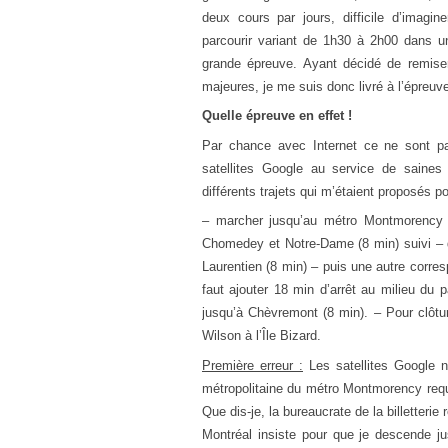
deux
cours
par
jours
,
difficile
d’imagine
parcourir
variant
de
1h30 à 2h00
dans
u
grande
épreuve
.
Ayant
décidé
de
remise
majeures
,
je
me
suis
donc
livré
à
l’épreuv
Quelle
épreuve
en
effet
!
Par chan
ce
avec
Intern
et
ce
ne
sont
p
satellites Goog
le
au service de saines 
différents trajets
qui
m’
étaient
proposés pou
– marcher jusqu’au métro Montmorency (
Chomedey
et
Notre-Dame (8 min) suivi – 
Laurentien (8 min) – puis une autre corres
faut ajouter 18 min d’arrêt au milieu
du
p
jusqu’à Chèvremont (8 min). –
Pour clôtu
Wilson à l’Île Bizard.
Première erreur :
Les satellites Goog
le
n
métropolitaine du
métro Montmorency requ
Que dis-
je
, la bureaucrate
de
la billetteri
Montréal insiste pour
que
je
descen
de
ju