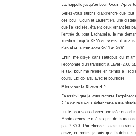
Lachappel
le
jusqu’au boul. Gouin. Après t
Seriez-
vous
surpris d’apprendre
que
tout
des
boul. Gouin
et
Laurentien,
une
distan
que
j’
ai
croisés,
étaient
ceux ornant
les
pa
l’entrée
du
pont Lachapel
le
,
je
me demanda
autobus jusqu’à 9h30
du
matin, si
aucun
n’en ai vu aucun entre 9h10 et 9h30.
Enfin, me dis-je, dans l’autobus qui m’ame
l’économie d’un transport à Laval (2,60 $).
le taxi pour me rendre en temps à l’écol
cours. Dix dollars, avec le pourboire.
Mieux sur la Rive-sud ?
Faudrait-il que je vous raconte l’expérien
? Je devrais vous éviter cette autre histo
Juste pour vous donner une idée quand mê
Montmorency je m’étais pris de la monnai
pas 2,60 $. Par chance, j’avais un vieux
grave, au moins je sais que l’autobus s