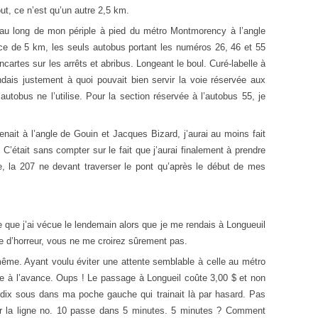
out,
ce
n’est
qu’un autre 2,5 km.
 au long
de
mon
périp
le
à pied
du
métro Montmorency à l’ang
le
ce
de
5 km,
les
seuls autobus portant
les
numéros 26, 46
et
55
ncartes sur
les
arrêts
et
abribus. Longeant
le
boul. Curé-label
le
à
is justement à quoi pouvait bien servir la voie réservée aux
autobus
ne
l’utilise. Pour la section réservée à l’autobus 55, je
nait à l’angle de Gouin et Jacques Bizard, j’aurai au moins fait
 C’était sans compter sur le fait que j’aurai finalement à prendre
e, la 207 ne devant traverser le pont qu’après le début de mes
ce que j’ai vécue le lendemain alors que je me rendais à Longueuil
ire d’horreur, vous ne me croirez sûrement pas.
me. Ayant voulu éviter une attente semblable à celle au métro
e à l’avance. Oups ! Le passage à Longueil coûte 3,00 $ et non
 dix sous dans ma poche gauche qui trainait là par hasard. Pas
ur la ligne no. 10 passe dans 5 minutes. 5 minutes ? Comment