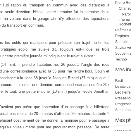
Pierre Ro
r
l’utilisation
du
transport en
commun
avec
des
distances à
Chanson
ne
seule
direction.
Hélas
!
cette
semaine
fut la
semaine
de
la
Parol
r
ma
voiture
dans
le
garage
afin
d’y
effectuer
des
réparations
L'île de
Rochett
e
du
transport en
commun
.
Poèmes et 
Repères
Sans rire
as
les
outils
qui
manquent
pour
préparer
son
trajet
. Enfin les
Saviez-vo
pratiques écolo, me suis-je dit.
Toujours
est-
il
que
les
trois
Souvenirs
r cette première journée m’indiquaient le trajet suivant :
Techno
14 min), – prendre l’autobus no. 26 jusqu’à l’ang
le
des
rues
Mes in
d’
une
correspondan
ce
avec
la 55 pour me rendre boul. Gouin
et
pondance à la lig
ne
68 jusqu’à Jacques
Bizard
(37 min) auquel
il
Facil
ar
cours
– et enfin
une
dernière correspondan
ce
au numéro 207
Le site d
rer le tout,
une petite marche (10 min.) jusqu’à l’école Jonathan
Léo Ferré
Presse-to
Progress
’avaient pas prévu
que
l’obtention d’un passage à la billetterie
Sur la mo
érait pas moins
de
20 minutes d’attente. 20 minutes d’attente ?
Mes ph
e refusant obstinément
de
me donner la monnaie pour
le
passage à
squ’au niveau métro pour me procurer
mon
passage. De toute