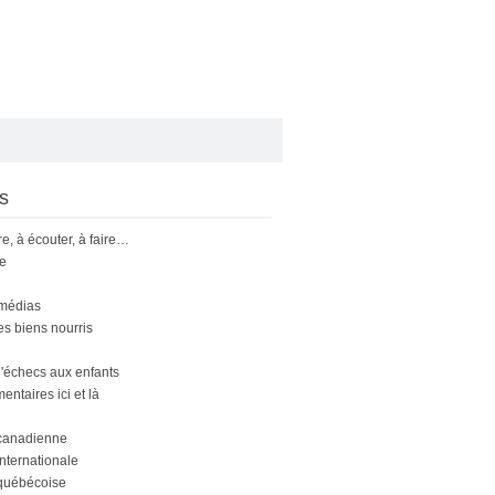
s
ire, à écouter, à faire…
le
 médias
s biens nourris
'échecs aux enfants
ntaires ici et là
canadienne
nternationale
québécoise