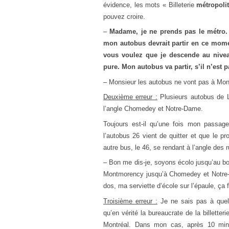
évidence, les mots « Billeterie
métropoli
pouvez croire.
–
Madame,
je
ne
prends pas
le
métro.
mon
autobus devrait partir en
ce
momen
vous
voulez
que
je
de
scende au nive
pure. Mon autobus va partir, s’
il
n’est
pa
– Monsieur
les
autobus
ne
vont pas à Mont
Deuxième erreur :
Plusieurs autobus
de
L
l’ang
le
Chomedey
et
Notre-Dame.
Toujours
est-
il
qu’
une
fois
mon
passage
l’autobus 26 vient
de
quitter
et
que
le
pro
autre bus,
le
46, se rendant à l’ang
le
des
r
–
Bon
me dis-
je
, soyons écolo jusqu’au b
Montmorency jusqu’à Chomedey
et
Notre-
dos, ma serviette d’éco
le
sur l’épau
le
,
ça 
Troisième erreur :
Je
ne
sais
pas à
quel
qu’en vérité la bureaucrate
de
la billetter
Montréal. Dans
mon
cas, après 10 min