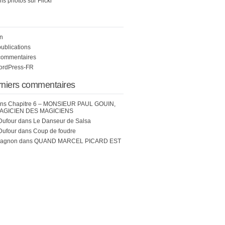
s photos sur Flickr
n
publications
commentaires
WordPress-FR
rniers commentaires
ns
Chapitre 6 – MONSIEUR PAUL GOUIN,
AGICIEN DES MAGICIENS
Dufour
dans
Le Danseur de Salsa
Dufour
dans
Coup de foudre
hagnon
dans
QUAND MARCEL PICARD EST