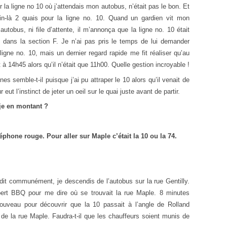
r la ligne no 10 où j’attendais mon autobus, n’était pas le bon. Et
tin-là 2 quais pour la ligne no. 10. Quand un gardien vit mon
 autobus, ni file d’attente, il m’annonça que la ligne no. 10 était
 dans la section F. Je n’ai pas pris le temps de lui demander
igne no. 10, mais un dernier regard rapide me fit réaliser qu’au
 à 14h45 alors qu’il n’était que 11h00. Quelle gestion incroyable !
semble-t-il puisque j’ai pu attraper le 10 alors qu’il venait de
ut l’instinct de jeter un oeil sur le quai juste avant de partir.
-je en montant ?
éphone rouge. Pour aller sur Maple c’était la 10 ou la 74.
dit communément, je descendis de l’autobus sur la rue Gentilly.
ubert BBQ pour me dire où se trouvait la rue Maple. 8 minutes
uveau pour découvrir que la 10 passait à l’angle de Rolland
de la rue Maple. Faudra-t-il que les chauffeurs soient munis de