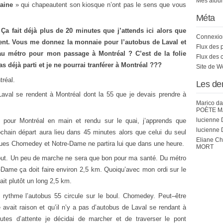
Mes album
taine
» qui chapeautent son kiosque n’ont pas le sens que vous
Méta
 Ça
fait
déjà plus
de
20 minutes
que
j’attends ici alors
que
Connexio
t. Vous me donnez la monnaie pour l’autobus
de
Laval
et
Flux des 
au métro pour
mon
passage à Montréal ?
C’est
de
la
folie
Flux des 
s déjà parti
et
je
ne
pourr
ai
tranférer à Montréal ???
Site de 
réal.
Les de
aval se rendent à Montréal
dont
la 55
que
je
devais prendre à
Marico
da
POÈTE M
lucienne 
 pour Montréal en main
et
ren
du
sur
le
qu
ai
, j’apprends
que
lucienne 
chain départ aura lieu
dans
45 minutes alors
que
celui
du
seul
Eliane C
ues Chomedey
et
Notre-Dame
ne
partira lui
que
dans
une
heure.
MORT
out. Un peu
de
marche
ne
sera
que
bon
pour ma santé. Du métro
Dame ça doit faire environ 2,5 km. Quoiqu’
avec
mon
ordi sur
le
fait plutôt un long 2,5 km
.
rythme
l’autobus 55 circu
le
sur
le
boul. Chomedey.
Peut
–
être
ie avait raison
et
qu’il
n’y
a pas d’autobus
de
Laval se rendant à
utes d’attente
je
décid
ai
de
marcher
et
de
traverser
le
pont