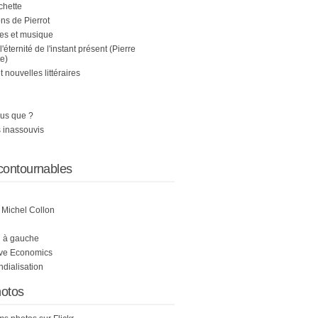
chette
s de Pierrot
es et musique
 l'éternité de l'instant présent (Pierre
e)
nouvelles littéraires
us que ?
 inassouvis
contournables
e Michel Collon
i à gauche
ive Economics
ndialisation
otos