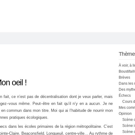
Thème
À voir, à l
Boustifail
Brèves
on oeil !
Dans les
Des mythe
Échecs
n fait,
ce
n’est
pas
de
décentralisation
dont
je
veux
parler,
mais
Cours d
ugez
–
vous
même
.
Peut
–
être
en
fait
qu’il
n’y
en a
aucun
.
Je
ne
Mes comme
rt en commun dans mon titre. Moi
qui
ai
l’habitude
de
nourrir
mon
Opinion
onnes pratiques écologiques.
Scène 
Scène i
hecs
dans
les
écoles
primaires
de
la
région
métropolitaine
.
C’est
Scène 
ointe
-Claire,
Beaconsfield
, Longueu
il
, centre-vil
le
… Au
rythme
de