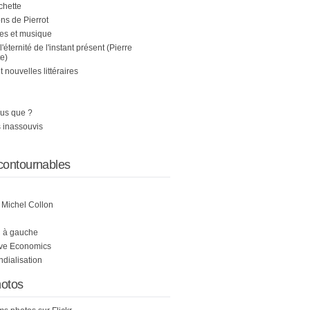
chette
s de Pierrot
es et musique
 l'éternité de l'instant présent (Pierre
e)
nouvelles littéraires
us que ?
 inassouvis
contournables
e Michel Collon
i à gauche
ive Economics
ndialisation
otos