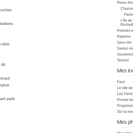
Pierre Ro
Chanson
 roches
Parol
L'île de
irations
Rochett
Poèmes et 
Repères
Sans rire
n-être
Saviez-vo
Souvenirs
Techno
 dit
Mes in
ursaut
Facil
omptue
Le site d
Léo Ferré
ant parlé
Presse-to
Progress
Sur la mo
Mes ph