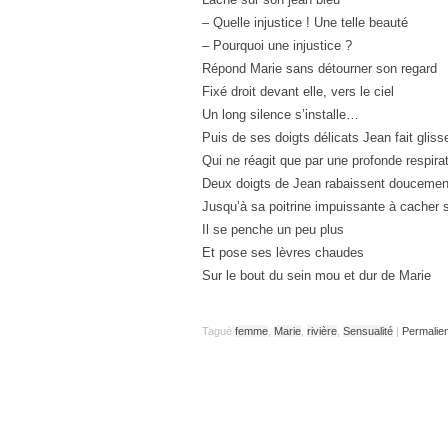
– Quelle injustice ! Une telle beauté
– Pourquoi une injustice ?
Répond Marie sans détourner son regard
Fixé droit devant elle, vers le ciel
Un long silence s’installe…
Puis de ses doigts délicats Jean fait gliss
Qui ne réagit que par une profonde respira
Deux doigts de Jean rabaissent doucement 
Jusqu’à sa poitrine impuissante à cacher s
Il se penche un peu plus
Et pose ses lèvres chaudes
Sur le bout du sein mou et dur de Marie
Tagué
femme
,
Marie
,
rivière
,
Sensualité
|
Permalie