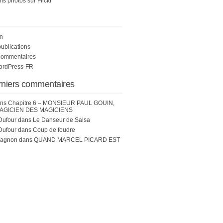
s photos sur Flickr
n
publications
commentaires
WordPress-FR
rniers commentaires
ns
Chapitre 6 – MONSIEUR PAUL GOUIN,
AGICIEN DES MAGICIENS
Dufour
dans
Le Danseur de Salsa
Dufour
dans
Coup de foudre
hagnon
dans
QUAND MARCEL PICARD EST