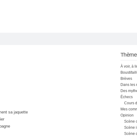
Thème
À voir, à l
Boustifail
Brèves
Dans les
Des mythe
Échecs
Cours d
Mes comme
ment sa jaquette
Opinion
ier
Scène 
mpagne
Scène i
Scène 