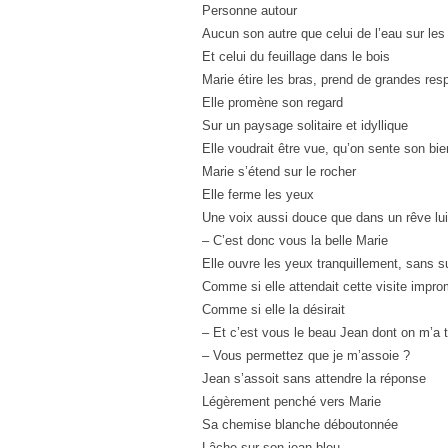
Personne autour
Aucun son autre que celui de l’eau sur les
Et celui du feuillage dans le bois
Marie étire les bras, prend de grandes resp
Elle promène son regard
Sur un paysage solitaire et idyllique
Elle voudrait être vue, qu’on sente son bie
Marie s’étend sur le rocher
Elle ferme les yeux
Une voix aussi douce que dans un rêve lui
– C’est donc vous la belle Marie
Elle ouvre les yeux tranquillement, sans s
Comme si elle attendait cette visite impr
Comme si elle la désirait
– Et c’est vous le beau Jean dont on m’a t
– Vous permettez que je m’assoie ?
Jean s’assoit sans attendre la réponse
Légèrement penché vers Marie
Sa chemise blanche déboutonnée
Lâche sur son jean bleu