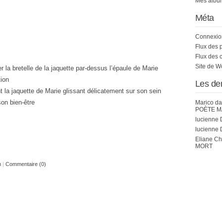
Mes album
Méta
Connexio
Flux des 
Flux des 
Site de 
er la bretelle de la jaquette par-dessus l’épaule de Marie
tion
Les de
la jaquette de Marie glissant délicatement sur son sein
on bien-être
Marico
da
POÈTE M
lucienne 
lucienne 
Eliane C
MORT
n
|
Commentaire (0)