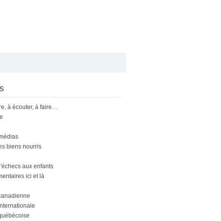
s
ire, à écouter, à faire…
le
 médias
s biens nourris
'échecs aux enfants
ntaires ici et là
canadienne
nternationale
québécoise