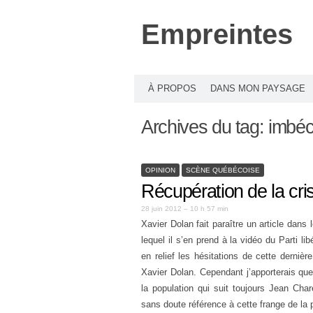
Empreintes
À PROPOS
DANS MON PAYSAGE
Archives du tag:
imbéc
OPINION
SCÈNE QUÉBÉCOISE
Récupération de la cri
28 juin 2012 – 10 h 57 min
Xavier Dolan fait paraître un article dans 
lequel il s’en prend à la vidéo du Parti l
en relief les hésitations de cette derniè
Xavier Dolan. Cependant j’apporterais que
la population qui suit toujours Jean Char
sans doute référence à cette frange de la po