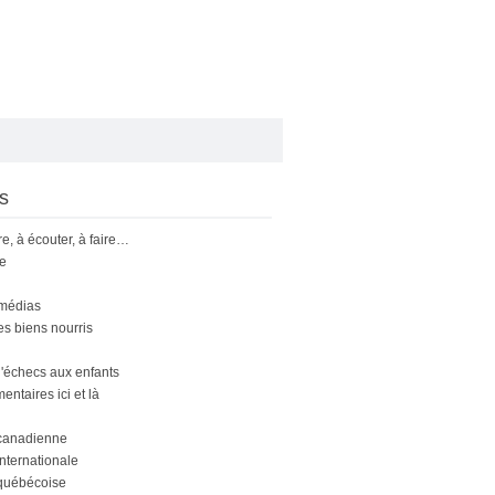
s
ire, à écouter, à faire…
le
 médias
s biens nourris
'échecs aux enfants
ntaires ici et là
canadienne
nternationale
québécoise