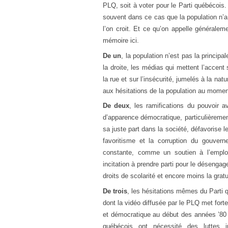
PLQ, soit à voter pour le Parti québécois.
souvent dans ce cas que la population n’
l’on croit. Et ce qu’on appelle généralem
mémoire ici.
De un
, la population n’est pas la principa
la droite, les médias qui mettent l’accent
la rue et sur l’insécurité, jumelés à la na
aux hésitations de la population au moment
De deux
, les ramifications du pouvoir av
d’apparence démocratique, particulièrement
sa juste part dans la société, défavorise 
favoritisme et la corruption du gouver
constante, comme un soutien à l’emplo
incitation à prendre parti pour le désengag
droits de scolarité et encore moins la gratu
De trois
, les hésitations mêmes du Parti 
dont la vidéo diffusée par le PLQ met fort
et démocratique au début des années ’80 (
québécois ont nécessité des luttes