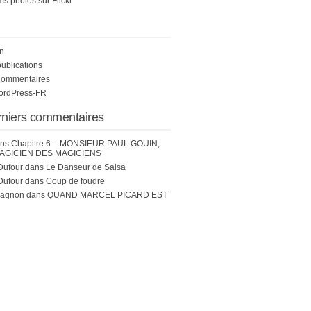
s photos sur Flickr
n
publications
commentaires
WordPress-FR
rniers commentaires
ns
Chapitre 6 – MONSIEUR PAUL GOUIN,
AGICIEN DES MAGICIENS
Dufour
dans
Le Danseur de Salsa
Dufour
dans
Coup de foudre
hagnon
dans
QUAND MARCEL PICARD EST