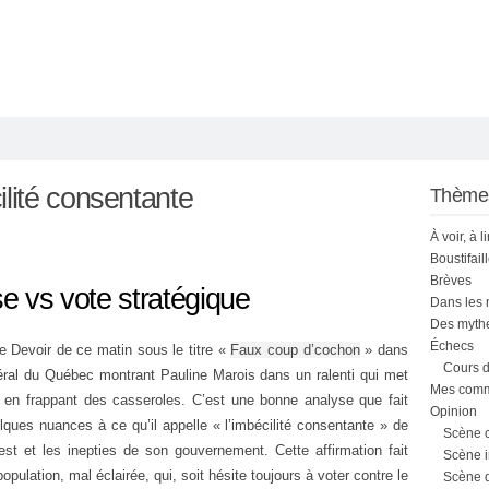
ilité consentante
Thème
À voir, à l
Boustifail
Brèves
se vs vote stratégique
Dans les
Des mythe
Échecs
le Devoir de ce matin sous le titre «
Faux coup d’cochon
» dans
Cours d
ibéral du Québec montrant Pauline Marois dans un ralenti qui met
Mes comme
re en frappant des casseroles. C’est une bonne analyse que fait
Opinion
lques nuances à ce qu’il appelle « l’imbécilité consentante » de
Scène 
est et les inepties de son gouvernement. Cette affirmation fait
Scène i
pulation, mal éclairée, qui, soit hésite toujours à voter contre le
Scène 