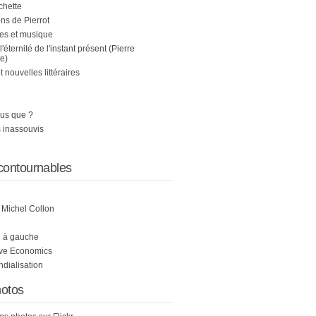
chette
s de Pierrot
es et musique
 l'éternité de l'instant présent (Pierre
e)
nouvelles littéraires
us que ?
 inassouvis
contournables
e Michel Collon
i à gauche
ive Economics
ndialisation
otos