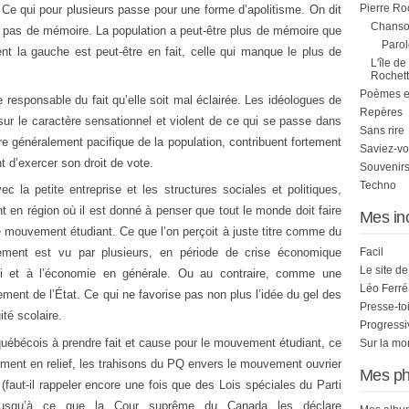
Pierre Ro
 Ce qui pour plusieurs passe pour une forme d’apolitisme. On dit
Chanson
a pas de mémoire. La population a peut-être plus de mémoire que
Parol
ent la gauche est peut-être en fait, celle qui manque le plus de
L'île de
Rochett
Poèmes et 
le responsable du fait qu’elle soit mal éclairée. Les idéologues de
Repères
 sur le caractère sensationnel et violent de ce qui se passe dans
Sans rire
ture généralement pacifique de la population, contribuent fortement
Saviez-vo
 d’exercer son droit de vote.
Souvenirs
Techno
ec la petite entreprise et les structures sociales et politiques,
 en région où il est donné à penser que tout le monde doit faire
Mes in
le mouvement étudiant. Ce que l’on perçoit à juste titre comme du
nement est vu par plusieurs, en période de crise économique
Facil
Le site d
i et à l’économie en générale. Ou au contraire, comme une
Léo Ferré
ement de l’État. Ce qui ne favorise pas non plus l’idée du gel des
Presse-to
ité scolaire.
Progress
québécois à prendre fait et cause pour le mouvement étudiant, ce
Sur la mo
ement en relief, les trahisons du PQ envers le mouvement ouvrier
Mes ph
faut-il rappeler encore une fois que des Lois spéciales du Parti
 jusqu’à ce que la Cour suprême du Canada les déclare