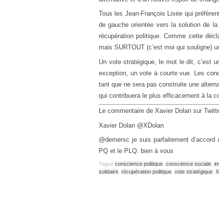
Tous les Jean-François Lisée qui préfère
de gauche orientée vers la solution de la
récupération politique. Comme cette déc
mais SURTOUT (c’est moi qui souligne) u
Un vote stratégique, le mot le dit, c’est u
exception, un vote à courte vue. Les con
tant que ne sera pas construite une alterna
qui contribuera le plus efficacement à la co
Le commentaire de Xavier Dolan sur Twitter a
Xavier Dolan ‏@XDolan
@demersc je suis parfaitement d’accord a
PQ et le PLQ. bien à vous
Tagué
conscience politique
,
conscience sociale
,
im
solidaire
,
récupération politique
,
vote stratégique
,
X