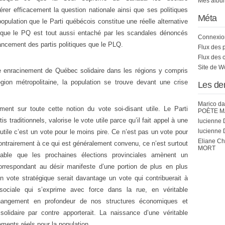
Mes album
gérer efficacement la question nationale ainsi que ses politiques
Méta
 population que le Parti québécois constitue une réelle alternative
 que le PQ est tout aussi entaché par les scandales dénoncés
Connexio
inancement des partis politiques que le PLQ.
Flux des 
Flux des 
Site de 
ible enracinement de Québec solidaire dans les régions y compris
gion métropolitaine, la population se trouve devant une crise
Les de
Marico
da
ent sur toute cette notion du vote soi-disant utile. Le Parti
POÈTE M
 traditionnels, valorise le vote utile parce qu’il fait appel à une
lucienne 
lucienne 
tile c’est un vote pour le moins pire. Ce n’est pas un vote pour
Eliane C
ntrairement à ce qui est généralement convenu, ce n’est surtout
MORT
bable que les prochaines élections provinciales amènent un
respondant au désir manifeste d’une portion de plus en plus
n vote stratégique serait davantage un vote qui contribuerait à
sociale qui s’exprime avec force dans la rue, en véritable
changement en profondeur de nos structures économiques et
olidaire par contre apporterait. La naissance d’une véritable
ements réels pour la population.