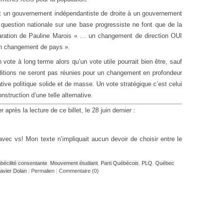
nt un gouvernement indépendantiste de droite à un gouvernement
 question nationale sur une base progressiste ne font que de la
laration de Pauline Marois « … un changement de direction OUI
n changement de pays ».
n vote à long terme alors qu’un vote utile pourrait bien être, sauf
ditions ne seront pas réunies pour un changement en profondeur
tive politique solide et de masse. Un vote stratégique c’est celui
nstruction d’une telle alternative.
près la lecture de ce billet, le 28 juin dernier :
vec vs! Mon texte n’impliquait aucun devoir de choisir entre le
bécilité consentante
,
Mouvement étudiant
,
Parti Québécois
,
PLQ
,
Québec
avier Dolan
|
Permalien
|
Commentaire (0)