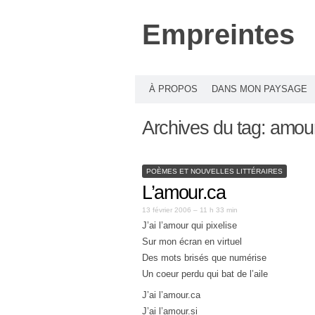
Empreintes
À PROPOS
DANS MON PAYSAGE
Archives du tag:
amour
POÈMES ET NOUVELLES LITTÉRAIRES
L’amour.ca
13 février 2006 – 11 h 33 min
J’ai l’amour qui pixelise
Sur mon écran en virtuel
Des mots brisés que numérise
Un coeur perdu qui bat de l’aile
J’ai l’amour.ca
J’ai l’amour.si