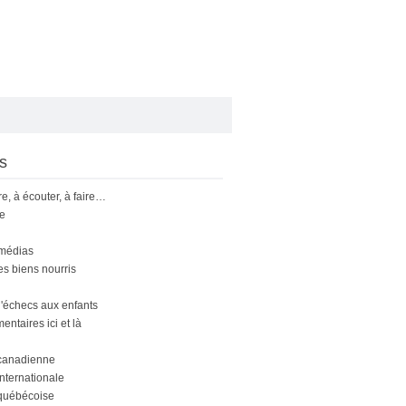
s
ire, à écouter, à faire…
le
 médias
s biens nourris
'échecs aux enfants
ntaires ici et là
canadienne
nternationale
québécoise