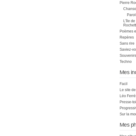
Pierre Ro
Chanson
Parol
L'île de
Rochett
Poèmes et 
Repères
Sans rire
Saviez-vo
Souvenirs
Techno
Mes in
Facil
Le site d
Léo Ferré
Presse-to
Progress
Sur la mo
Mes ph