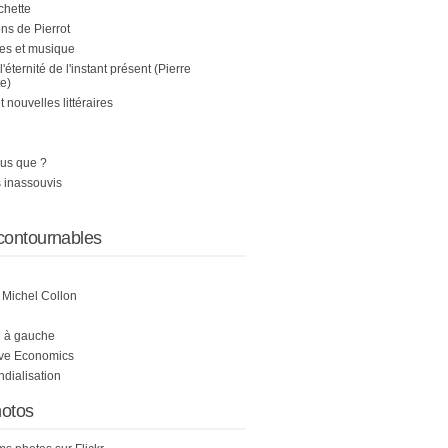
chette
s de Pierrot
es et musique
 l'éternité de l'instant présent (Pierre
e)
nouvelles littéraires
us que ?
 inassouvis
contournables
e Michel Collon
i à gauche
ive Economics
ndialisation
otos