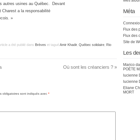
Mes album
es autres usines au Québec. Devant
Méta
 Charest a la responsabilité
cois. »
Connexio
Flux des 
Flux des 
Site de 
article a été publié dans
Brèves
et tagué
Amir Khadir
,
Québec solidaire
,
Rio
Les de
Marico
da
a
Où sont les créanciers ?
»
POÈTE M
lucienne 
lucienne 
Eliane C
MORT
 obligatoires sont indiqués avec
*