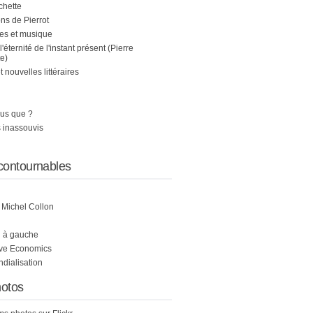
chette
s de Pierrot
es et musique
 l'éternité de l'instant présent (Pierre
e)
nouvelles littéraires
us que ?
 inassouvis
contournables
e Michel Collon
i à gauche
ive Economics
ndialisation
otos