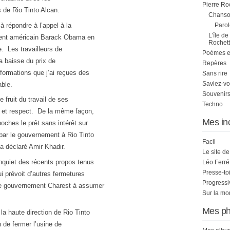
Pierre Ro
ts de Rio Tinto Alcan.
Chanson
 à répondre à l’appel à la
Parol
L'île de
ident américain Barack Obama en
Rochett
e. Les travailleurs de
Poèmes et 
la baisse du prix de
Repères
nformations que j’ai reçues des
Sans rire
Saviez-vo
able.
Souvenirs
 fruit du travail de ses
Techno
n et respect. De la même façon,
Mes in
poches le prêt sans intérêt sur
 par le gouvernement à Rio Tinto
Facil
 a déclaré Amir Khadir.
Le site d
inquiet des récents propos tenus
Léo Ferré
Presse-to
ui prévoit d’autres fermetures
Progress
 le gouvernement Charest à assumer
Sur la mo
Mes ph
la haute direction de Rio Tinto
 de fermer l’usine de