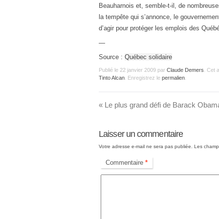
Beauharnois et, semble-t-il, de nombreus
la tempête qui s’annonce, le gouvernement
d’agir pour protéger les emplois des Québé
—
Source :
Québec solidaire
Publié le
22 janvier 2009
par
Claude Demers
. Cet 
Tinto Alcan
. Enregistrez le
permalien
.
«
Le plus grand défi de Barack Obam
Laisser un commentaire
Votre adresse e-mail ne sera pas publiée.
Les champs
Commentaire
*