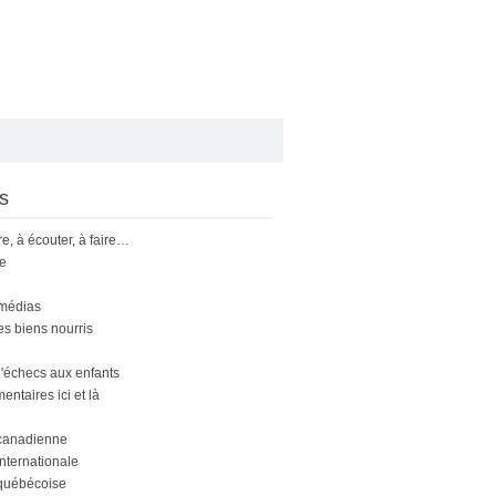
s
ire, à écouter, à faire…
le
 médias
s biens nourris
'échecs aux enfants
ntaires ici et là
canadienne
nternationale
québécoise