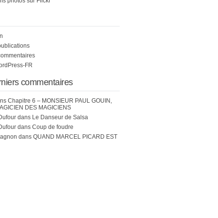
s photos sur Flickr
n
publications
commentaires
WordPress-FR
rniers commentaires
ns
Chapitre 6 – MONSIEUR PAUL GOUIN,
AGICIEN DES MAGICIENS
Dufour
dans
Le Danseur de Salsa
Dufour
dans
Coup de foudre
hagnon
dans
QUAND MARCEL PICARD EST