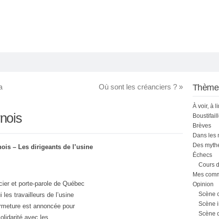
a
Où sont les créanciers ?
»
Thème
À voir, à l
nois
Boustifail
Brèves
Dans les
Des mythe
ois – Les dirigeants de l’usine
Échecs
Cours d
Mes comme
cier et porte-parole de Québec
Opinion
Scène 
 les travailleurs de l’usine
Scène i
ermeture est annoncée pour
Scène 
olidarité avec les