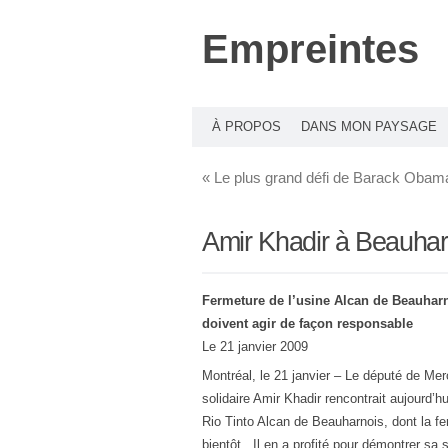
Empreintes
À PROPOS
DANS MON PAYSAGE
«
Le plus grand défi de Barack Obam
Amir Khadir à Beauhar
Fermeture de l’usine Alcan de Beauharn
doivent agir de façon responsable
Le 21 janvier 2009
Montréal, le 21 janvier – Le député de Mer
solidaire Amir Khadir rencontrait aujourd’hui
Rio Tinto Alcan de Beauharnois, dont la f
bientôt. Il en a profité pour démontrer sa s