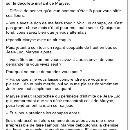
sur le décolleté invitant de Maryse.
– Difficile de penser qu’aucun homme n’était là pour vous offrir
ces fleurs.
– Vous avez le don de me faire rougir. Voici un canapé, ce n’est
pas grand-chose mais c’était pour moi toute seule. Quoique au
fond, vous savez bien que je vous attendais.
répondit Maryse avec un air coquin.
Puis, jetant à son tour un regard coupable de haut en bas sur
Jean-Luc, Maryse ajouta
– Vous êtes bel homme vous savez. J’aurais envie de vous
demander si vous vivez seul ?
Pourquoi ne me le demandez-vous pas ?
– Parce que si je vous laisse comprendre que vous me
plaisez… Ah et puis merde, oui vous me plaisez énormément.
Je trouve tout simplement craquant…
Maryse s’était rapprochée du périmètre d’intimité de Jean-Luc
qui, comprenant que son désir rencontrait celui de Maryse,
posa tendrement la main sur sa joue.
– Et si nous prenions les canapés après…
Ils s’embrassèrent alors comme deux ados avec une envie
irrépressible de faire l’amour. Maryse déboutonna la chemise
de Jean-Luc et celui-ci ouvrit son corsage. Elle posa sa main