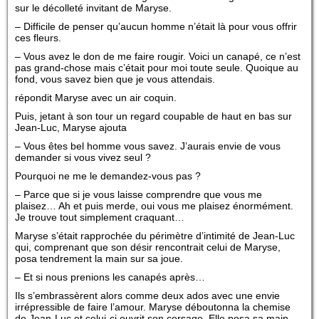
sur le décolleté invitant de Maryse.
– Difficile de penser qu’aucun homme n’était là pour vous offrir
ces fleurs.
– Vous avez le don de me faire rougir. Voici un canapé, ce n’est
pas grand-chose mais c’était pour moi toute seule. Quoique au
fond, vous savez bien que je vous attendais.
répondit Maryse avec un air coquin.
Puis, jetant à son tour un regard coupable de haut en bas sur
Jean-Luc, Maryse ajouta
– Vous êtes bel homme vous savez. J’aurais envie de vous
demander si vous vivez seul ?
Pourquoi ne me le demandez-vous pas ?
– Parce que si je vous laisse comprendre que vous me
plaisez… Ah et puis merde, oui vous me plaisez énormément.
Je trouve tout simplement craquant…
Maryse s’était rapprochée du périmètre d’intimité de Jean-Luc
qui, comprenant que son désir rencontrait celui de Maryse,
posa tendrement la main sur sa joue.
– Et si nous prenions les canapés après…
Ils s’embrassèrent alors comme deux ados avec une envie
irrépressible de faire l’amour. Maryse déboutonna la chemise
de Jean-Luc et celui-ci ouvrit son corsage. Elle posa sa main