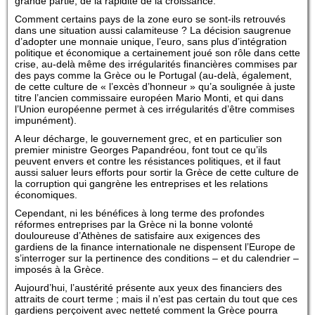
grande partie, de la rapidité de la croissance.
Comment certains pays de la zone euro se sont-ils retrouvés
dans une situation aussi calamiteuse ? La décision saugrenue
d’adopter une monnaie unique, l’euro, sans plus d’intégration
politique et économique a certainement joué son rôle dans cette
crise, au-delà même des irrégularités financières commises par
des pays comme la Grèce ou le Portugal (au-delà, également,
de cette culture de « l’excès d’honneur » qu’a soulignée à juste
titre l’ancien commissaire européen Mario Monti, et qui dans
l’Union européenne permet à ces irrégularités d’être commises
impunément).
A leur décharge, le gouvernement grec, et en particulier son
premier ministre Georges Papandréou, font tout ce qu’ils
peuvent envers et contre les résistances politiques, et il faut
aussi saluer leurs efforts pour sortir la Grèce de cette culture de
la corruption qui gangrène les entreprises et les relations
économiques.
Cependant, ni les bénéfices à long terme des profondes
réformes entreprises par la Grèce ni la bonne volonté
douloureuse d’Athènes de satisfaire aux exigences des
gardiens de la finance internationale ne dispensent l’Europe de
s’interroger sur la pertinence des conditions – et du calendrier –
imposés à la Grèce.
Aujourd’hui, l’austérité présente aux yeux des financiers des
attraits de court terme ; mais il n’est pas certain du tout que ces
gardiens perçoivent avec netteté comment la Grèce pourra