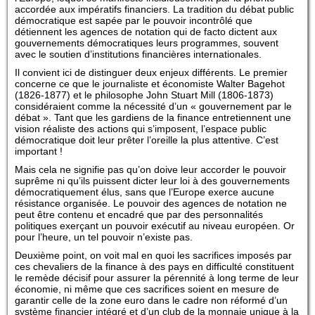
accordée aux impératifs financiers. La tradition du débat public
démocratique est sapée par le pouvoir incontrôlé que
détiennent les agences de notation qui de facto dictent aux
gouvernements démocratiques leurs programmes, souvent
avec le soutien d’institutions financières internationales.
Il convient ici de distinguer deux enjeux différents. Le premier
concerne ce que le journaliste et économiste Walter Bagehot
(1826-1877) et le philosophe John Stuart Mill (1806-1873)
considéraient comme la nécessité d’un « gouvernement par le
débat ». Tant que les gardiens de la finance entretiennent une
vision réaliste des actions qui s’imposent, l’espace public
démocratique doit leur prêter l’oreille la plus attentive. C’est
important !
Mais cela ne signifie pas qu’on doive leur accorder le pouvoir
suprême ni qu’ils puissent dicter leur loi à des gouvernements
démocratiquement élus, sans que l’Europe exerce aucune
résistance organisée. Le pouvoir des agences de notation ne
peut être contenu et encadré que par des personnalités
politiques exerçant un pouvoir exécutif au niveau européen. Or
pour l’heure, un tel pouvoir n’existe pas.
Deuxième point, on voit mal en quoi les sacrifices imposés par
ces chevaliers de la finance à des pays en difficulté constituent
le remède décisif pour assurer la pérennité à long terme de leur
économie, ni même que ces sacrifices soient en mesure de
garantir celle de la zone euro dans le cadre non réformé d’un
système financier intégré et d’un club de la monnaie unique à la