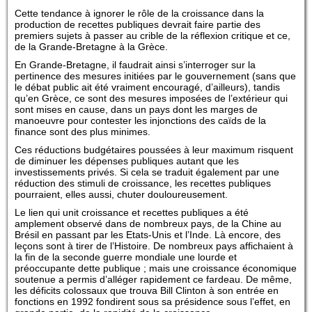
Cette tendance à ignorer le rôle de la croissance dans la
production de recettes publiques devrait faire partie des
premiers sujets à passer au crible de la réflexion critique et ce,
de la Grande-Bretagne à la Grèce.
En Grande-Bretagne, il faudrait ainsi s’interroger sur la
pertinence des mesures initiées par le gouvernement (sans que
le débat public ait été vraiment encouragé, d’ailleurs), tandis
qu’en Grèce, ce sont des mesures imposées de l’extérieur qui
sont mises en cause, dans un pays dont les marges de
manoeuvre pour contester les injonctions des caïds de la
finance sont des plus minimes.
Ces réductions budgétaires poussées à leur maximum risquent
de diminuer les dépenses publiques autant que les
investissements privés. Si cela se traduit également par une
réduction des stimuli de croissance, les recettes publiques
pourraient, elles aussi, chuter douloureusement.
Le lien qui unit croissance et recettes publiques a été
amplement observé dans de nombreux pays, de la Chine au
Brésil en passant par les Etats-Unis et l’Inde. Là encore, des
leçons sont à tirer de l’Histoire. De nombreux pays affichaient à
la fin de la seconde guerre mondiale une lourde et
préoccupante dette publique ; mais une croissance économique
soutenue a permis d’alléger rapidement ce fardeau. De même,
les déficits colossaux que trouva Bill Clinton à son entrée en
fonctions en 1992 fondirent sous sa présidence sous l’effet, en