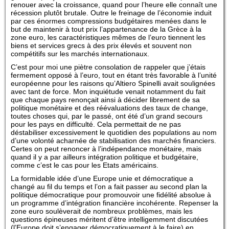
renouer avec la croissance, quand pour l’heure elle connaît une
récession plutôt brutale. Outre le freinage de l’économie induit
par ces énormes compressions budgétaires menées dans le
but de maintenir à tout prix l’appartenance de la Grèce à la
zone euro, les caractéristiques mêmes de l’euro tiennent les
biens et services grecs à des prix élevés et souvent non
compétitifs sur les marchés internationaux.
C’est pour moi une piètre consolation de rappeler que j’étais
fermement opposé à l’euro, tout en étant très favorable à l’unité
européenne pour les raisons qu’Altiero Spinelli avait soulignées
avec tant de force. Mon inquiétude venait notamment du fait
que chaque pays renonçait ainsi à décider librement de sa
politique monétaire et des réévaluations des taux de change,
toutes choses qui, par le passé, ont été d’un grand secours
pour les pays en difficulté. Cela permettait de ne pas
déstabiliser excessivement le quotidien des populations au nom
d’une volonté acharnée de stabilisation des marchés financiers.
Certes on peut renoncer à l’indépendance monétaire, mais
quand il y a par ailleurs intégration politique et budgétaire,
comme c’est le cas pour les Etats américains.
La formidable idée d’une Europe unie et démocratique a
changé au fil du temps et l’on a fait passer au second plan la
politique démocratique pour promouvoir une fidélité absolue à
un programme d’intégration financière incohérente. Repenser la
zone euro soulèverait de nombreux problèmes, mais les
questions épineuses méritent d’être intelligemment discutées
(l’Europe doit s’engager démocratiquement à le faire) en