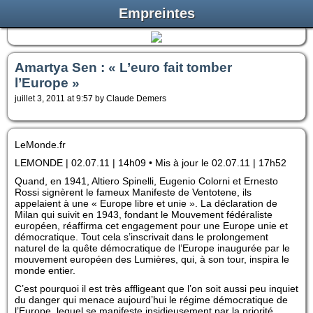
Empreintes
Amartya Sen : « L’euro fait tomber
l’Europe »
juillet 3, 2011 at 9:57 by Claude Demers
LeMonde.fr
LEMONDE | 02.07.11 | 14h09 • Mis à jour le 02.07.11 | 17h52
Quand, en 1941, Altiero Spinelli, Eugenio Colorni et Ernesto
Rossi signèrent le fameux Manifeste de Ventotene, ils
appelaient à une « Europe libre et unie ». La déclaration de
Milan qui suivit en 1943, fondant le Mouvement fédéraliste
européen, réaffirma cet engagement pour une Europe unie et
démocratique. Tout cela s’inscrivait dans le prolongement
naturel de la quête démocratique de l’Europe inaugurée par le
mouvement européen des Lumières, qui, à son tour, inspira le
monde entier.
C’est pourquoi il est très affligeant que l’on soit aussi peu inquiet
du danger qui menace aujourd’hui le régime démocratique de
l’Europe, lequel se manifeste insidieusement par la priorité