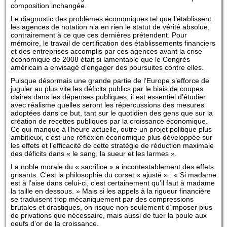
composition inchangée.
Le diagnostic des problèmes économiques tel que l’établissent
les agences de notation n’a en rien le statut de vérité absolue,
contrairement à ce que ces dernières prétendent. Pour
mémoire, le travail de certification des établissements financiers
et des entreprises accomplis par ces agences avant la crise
économique de 2008 était si lamentable que le Congrès
américain a envisagé d’engager des poursuites contre elles.
Puisque désormais une grande partie de l’Europe s’efforce de
juguler au plus vite les déficits publics par le biais de coupes
claires dans les dépenses publiques, il est essentiel d’étudier
avec réalisme quelles seront les répercussions des mesures
adoptées dans ce but, tant sur le quotidien des gens que sur la
création de recettes publiques par la croissance économique.
Ce qui manque à l’heure actuelle, outre un projet politique plus
ambitieux, c’est une réflexion économique plus développée sur
les effets et l’efficacité de cette stratégie de réduction maximale
des déficits dans « le sang, la sueur et les larmes ».
La noble morale du « sacrifice » a incontestablement des effets
grisants. C’est la philosophie du corset « ajusté » : « Si madame
est à l’aise dans celui-ci, c’est certainement qu’il faut à madame
la taille en dessous. » Mais si les appels à la rigueur financière
se traduisent trop mécaniquement par des compressions
brutales et drastiques, on risque non seulement d’imposer plus
de privations que nécessaire, mais aussi de tuer la poule aux
oeufs d’or de la croissance.