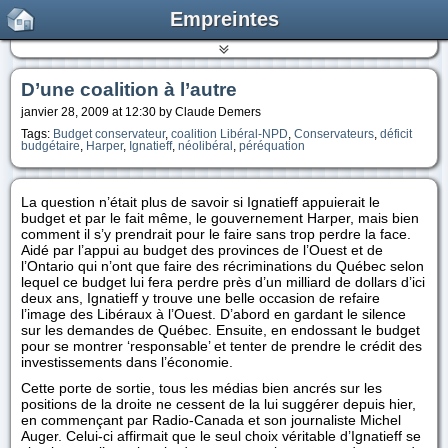
Empreintes
D’une coalition à l’autre
janvier 28, 2009 at 12:30 by Claude Demers
Tags:
Budget conservateur
,
coalition Libéral-NPD
,
Conservateurs
,
déficit
budgétaire
,
Harper
,
Ignatieff
,
néolibéral
,
péréquation
La question n’était plus de savoir si Ignatieff appuierait le
budget et par le fait même, le gouvernement Harper, mais bien
comment il s’y prendrait pour le faire sans trop perdre la face.
Aidé par l’appui au budget des provinces de l’Ouest et de
l’Ontario qui n’ont que faire des récriminations du Québec selon
lequel ce budget lui fera perdre près d’un milliard de dollars d’ici
deux ans, Ignatieff y trouve une belle occasion de refaire
l’image des Libéraux à l’Ouest. D’abord en gardant le silence
sur les demandes de Québec. Ensuite, en endossant le budget
pour se montrer ‘responsable’ et tenter de prendre le crédit des
investissements dans l’économie.
Cette porte de sortie, tous les médias bien ancrés sur les
positions de la droite ne cessent de la lui suggérer depuis hier,
en commençant par Radio-Canada et son journaliste Michel
Auger. Celui-ci affirmait que le seul choix véritable d’Ignatieff se