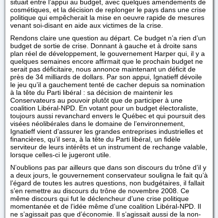
situait entre l’appui au budget, avec quelques amendements de
cosmétiques, et la décision de replonger le pays dans une crise
politique qui empêcherait la mise en oeuvre rapide de mesures
venant soi-disant en aide aux victimes de la crise.
Rendons claire une question au départ. Ce budget n’a rien d’un
budget de sortie de crise. Donnant à gauche et à droite sans
plan réel de développement, le gouvernement Harper qui, il y a
quelques semaines encore affirmait que le prochain budget ne
serait pas déficitaire, nous annonce maintenant un déficit de
près de 34 milliards de dollars. Par son appui, Ignatieff dévoile
le jeu qu’il a gauchement tenté de cacher depuis sa nomination
à la tête du Parti libéral : sa décision de maintenir les
Conservateurs au pouvoir plutôt que de participer à une
coalition Libéral-NPD. En votant pour un budget électoraliste,
toujours aussi revanchard envers le Québec et qui poursuit des
visées néolibérales dans le domaine de l’environnement,
Ignatieff vient d’assurer les grandes entreprises industrielles et
financières, qu’il sera, à la tête du Parti libéral, un fidèle
serviteur de leurs intérêts et un instrument de rechange valable,
lorsque celles-ci le jugeront utile.
N’oublions pas par ailleurs que dans son discours du trône d’il y
a deux jours, le gouvernement conservateur souligna le fait qu’à
l’égard de toutes les autres questions, non budgétaires, il fallait
s’en remettre au discours du trône de novembre 2008. Ce
même discours qui fut le déclencheur d’une crise politique
momentanée et de l’idée même d’une coalition Libéral-NPD. Il
ne s’agissait pas que d’économie. Il s’agissait aussi de la non-